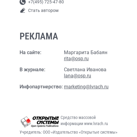
+7(495) 725-47-80
Стать автором
РЕКЛАМА
На сайте:
Маргарита Бабаян
rita@osp.ru
В журнале:
Светлана Иванова
lana@osp.ru
Инфопартнерство:
marketing@lvrach.ru
Средство массовой
информации www.lvrach.ru
Учредитель: ООО «Издательство «Открытые системы»