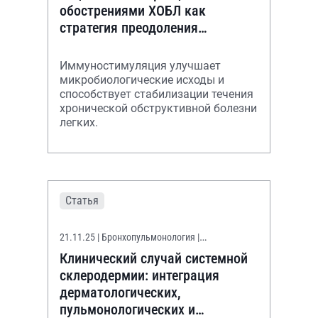
обострениями ХОБЛ как
стратегия преодоления
антибиотикорезистентности
Иммуностимуляция улучшает
микробиологические исходы и
способствует стабилизации течения
хронической обструктивной болезни
легких.
Статья
21.11.25
| Бронхопульмонология |
Гастроэнтерология | Дерматовенерология |
Клинический случай системной
Педиатрия
склеродермии: интеграция
дерматологических,
пульмонологических и