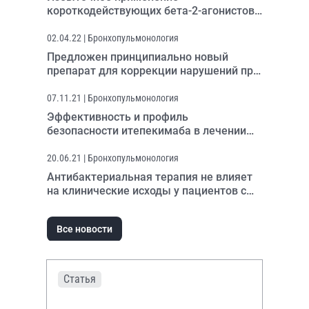
короткодействующих бета-2-агонистов
при бронхиальной астме в России
02.04.22
| Бронхопульмонология
Предложен принципиально новый
препарат для коррекции нарушений при
хронических респираторных
заболеваниях
07.11.21
| Бронхопульмонология
Эффективность и профиль
безопасности итепекимаба в лечении
бронхиальной астмы среднетяжелого и
тяжелого течения
20.06.21
| Бронхопульмонология
Антибактериальная терапия не влияет
на клинические исходы у пациентов с
идиопатическим легочным фиброзом
Все новости
Статья