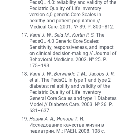
PedsQL 4.0: reliability and validity of the
Pediatric Quality of Life Inventory
version 4,0 generic Core Scales in
healthy and patient population //
Medical Care. 2001. № 39. Р. 800–812.
Varni J. W., Seid M., Kurtin P. S.
The
PedsQL 4.0 Generic Core Scales:
Sensitivity, responsiveness, and impact
on clinical decision-making // Journal of
Behavioral Medicine. 2002. № 25. Р.
175–193.
Varni J. W., Burwinkle T. M., Jacobs J. R.
et al. The PedsQL in type 1 and type 2
diabetes: reliability and validity of the
Pediatric Quality of Life Inventory
General Core Scales and type 1 Diabetes
Model // Diabetes Care. 2003. № 26. Р.
631–637.
Новик А. А., Ионова Т. И.
Исследование качества жизни в
педиатрии. М.: РАЕН, 2008. 108 с.