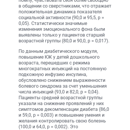
помпу, чувствовать себя более свободно
в общении со сверстниками, что отражает
положительная динамика показателя
социальной активности (90,0 и 95,5, р =
0,05). Статистически значимые
изменения эмоционального фона были
выявлены только у пациентов старшей
возрастной группы (80,0 и 90,0, p = 0,017).
По данным диабетического модуля,
повышение КЖ у детей дошкольного
возраста, перешедших с режима
многократных инъекций на постоянную
подкожную инфузию инсулина,
обусловлено снижением выраженности
болевого синдрома за счет уменьшения
числа инъекций (93,0 и 82,0, р = 0,04).
Пациенты средней возрастной группы
указали на снижение проявлений у них
симптомов декомпенсации диабета (86,0
и 59,0, р = 0,003) и повышение умения и
желания контролировать свою болезнь
(100,0 и 64,0, р = 0,002). Это