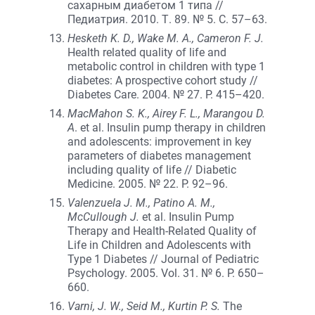
сахарным диабетом 1 типа //
Педиатрия. 2010. Т. 89. № 5. С. 57–63.
Hesketh K. D., Wake M. A., Cameron F. J.
Health related quality of life and
metabolic control in children with type 1
diabetes: A prospective cohort study //
Diabetes Care. 2004. № 27. P. 415–420.
MacMahon S. K., Airey F. L., Marangou D.
A
. et al. Insulin pump therapy in children
and adolescents: improvement in key
parameters of diabetes management
including quality of life // Diabetic
Medicine. 2005. № 22. P. 92–96.
Valenzuela J. M., Patino A. M.,
McCullough J.
et al. Insulin Pump
Therapy and Health-Related Quality of
Life in Children and Adolescents with
Type 1 Diabetes // Journal of Pediatric
Psychology. 2005. Vol. 31. № 6. P. 650–
660.
Varni, J. W., Seid M., Kurtin P. S.
The