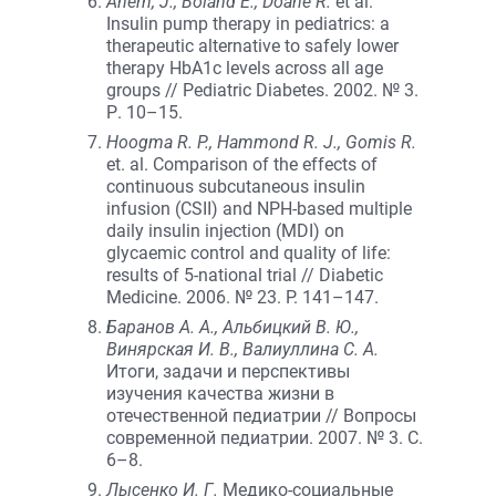
Ahern, J., Boland E., Doane R.
et al.
Insulin pump therapy in pediatrics: a
therapeutic alternative to safely lower
therapy HbA1c levels across all age
groups // Pediatric Diabetes. 2002. № 3.
Р. 10–15.
Hoogma R. P., Hammond R. J., Gomis R.
et. al. Comparison of the effects of
continuous subcutaneous insulin
infusion (CSII) and NPH-based multiple
daily insulin injection (MDI) on
glycaemic control and quality of life:
results of 5-national trial // Diabetic
Medicine. 2006. № 23. P. 141–147.
Баранов А. А., Альбицкий В. Ю.,
Винярская И. В., Валиуллина С. А.
Итоги, задачи и перспективы
изучения качества жизни в
отечественной педиатрии // Вопросы
современной педиатрии. 2007. № 3. С.
6–8.
Лысенко И. Г.
Медико-социальные