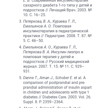
Е. В.
Современная инсулинотерапия
сахарного диабета 1-го типа у детей и
подростков // Лечащий Врач. 2003. №
10. C. 16–25.
Петеркова, В. А., Кураева Т. Л.,
Емельянов А. О.
Помповая
инсулинотерапия в педиатрической
практике // Педиатрия. 2008. Т. 87. №
5. С. 46–50.
Емельянов А. О., Кураева Т. Л.,
Петеркова В. А.
Инсулин лизпро и
помповая терапия у детей и
подростков // Русский медицинский
журнал. 2007. Т. 15. № 11. С. 929–
931.
Danne Т., Aman J., Schober E.
et al. A
comparison of postprandial and pre-
prandial administration of insulin aspart
in children and adolescents with type 1
diabetes // Diabetes Care. 2003. Vol. 26.
Suppl. 8. P. 2359–2364.