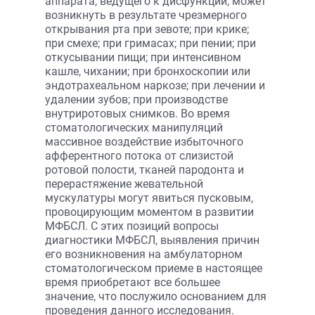
аппарата, ведущего к дисфункции, может
возникнуть в результате чрезмерного
открывания рта при зевоте; при крике;
при смехе; при гримасах; при пении; при
откусывании пищи; при интенсивном
кашле, чихании; при бронхоскопии или
эндотрахеальном наркозе; при лечении и
удалении зубов; при производстве
внутриротовых снимков. Во время
стоматологических манипуляций
массивное воздействие избыточного
афферентного потока от слизистой
ротовой полости, тканей пародонта и
перерастяжение жевательной
мускулатуры могут явиться пусковым,
провоцирующим моментом в развитии
МФБСЛ. С этих позиций вопросы
диагностики МФБСЛ, выявления причин
его возникновения на амбулаторном
стоматологическом приеме в настоящее
время приобретают все большее
значение, что послужило основанием для
проведения данного исследования.