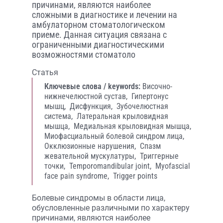
причинами, являются наиболее
сложными в диагностике и лечении на
амбулаторном стоматологическом
приеме. Данная ситуация связана с
ограниченными диагностическими
возможностями стоматоло
Статья
Ключевые слова / keywords:
Височно-
нижнечелюстной сустав,
Гипертонус
мышц,
Дисфункция,
Зубочелюстная
система,
Латеральная крыловидная
мышца,
Медиальная крыловидная мышца,
Миофасциальный болевой синдром лица,
Окклюзионные нарушения,
Спазм
жевательной мускулатуры,
Триггерные
точки,
Temporomandibular joint,
Myofascial
face pain syndrome,
Trigger points
Болевые синдромы в области лица,
обусловленные различными по характеру
причинами, являются наиболее