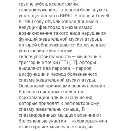
группе зубов, ксеростомии,
головокружению, головной боли, шуме в
ушах, щелканью в ВНЧС. Simons и Travell
в 1980 году опубликовали данные о
ведущих факторах в механизмах
возникновения такого вида нарушения
функций жевательной мускулатуры, в
которой обнаруживаются болезненные
уплотнения с участками
гиперчувствительности — мышечные
триггерные точки (ТТ) [17]. Авторы
выделяют два периода — период
дисфункции и период болезненного
спазма жевательной мускулатуры.
Основными причинами возникновения
болевого синдрома являются
психоэмоциональные нарушения,
которые приводят к рефлекторному
спазму жевательных мышц. В
спазмированных мышцах возникают
болезненные участки — «курковые» или
«триггерные» мышечные зоны, из