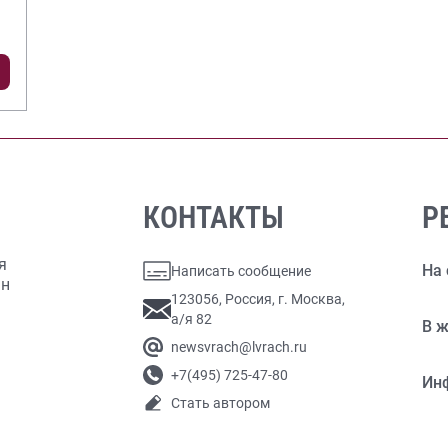
КОНТАКТЫ
Р
я
На 
Написать сообщение
ан
123056, Россия, г. Москва,
а/я 82
В ж
newsvrach@lvrach.ru
+7(495) 725-47-80
Ин
Стать автором