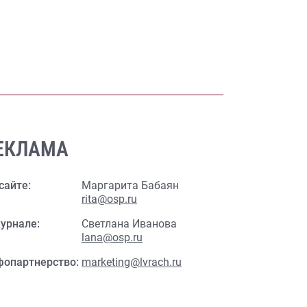
ЕКЛАМА
сайте:
Маргарита Бабаян
rita@osp.ru
урнале:
Светлана Иванова
lana@osp.ru
фопартнерство:
marketing@lvrach.ru