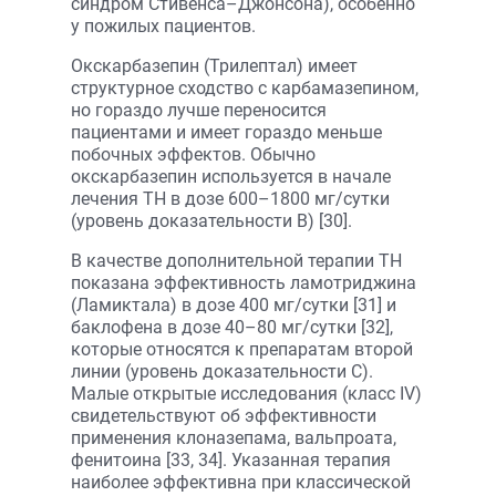
синдром Стивенса–Джонсона), особенно
у пожилых пациентов.
Окскарбазепин (Трилептал) имеет
структурное сходство с карбамазепином,
но гораздо лучше переносится
пациентами и имеет гораздо меньше
побочных эффектов. Обычно
окскарбазепин используется в начале
лечения ТН в дозе 600–1800 мг/сутки
(уровень доказательности B) [30].
В качестве дополнительной терапии ТН
показана эффективность ламотриджина
(Ламиктала) в дозе 400 мг/сутки [31] и
баклофена в дозе 40–80 мг/сутки [32],
которые относятся к препаратам второй
линии (уровень доказательности C).
Малые открытые исследования (класс IV)
свидетельствуют об эффективности
применения клоназепама, вальпроата,
фенитоина [33, 34]. Указанная терапия
наиболее эффективна при классической