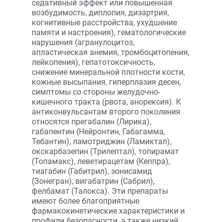
седативный эффект или повышенная
возбудимость, диплопия, дизартрия,
когнитивные расстройства, ухудшение
памяти и настроения), гематологические
нарушения (агранулоцитоз,
апластическая анемия, тромбоцитопения,
лейкопения), гепатотоксичность,
снижение минеральной плотности кости,
кожные высыпания, гиперплазия десен,
симптомы со стороны желудочно-
кишечного тракта (рвота, анорексия). К
антиконвульсантам второго поколения
относятся прегабалин (Лирика),
габапентин (Нейронтин, Габагамма,
Тебантин), ламотриджин (Ламиктал),
окскарбазепин (Трилептал), топирамат
(Топамакс), леветирацетам (Кеппра),
тиагабин (Габитрил), зонисамид
(Зонегран), вигабатрин (Сабрил),
фелбамат (Талокса). Эти препараты
имеют более благоприятные
фармакокинетические характеристики и
профили безопасности, а также низкий