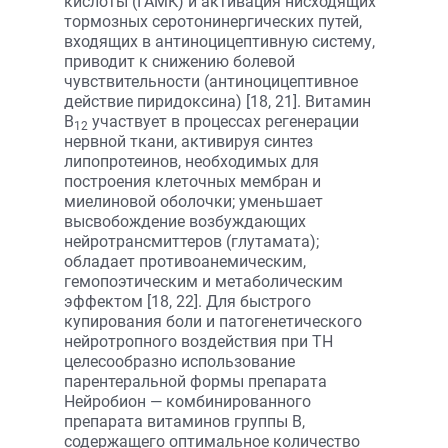
кислоты (ГАМК) и активация нисходящих
тормозных серотонинергических путей,
входящих в антиноцицептивную систему,
приводит к снижению болевой
чувствительности (антиноцицептивное
действие пиридоксина) [18, 21]. Витамин
B
участвует в процессах регенерации
12
нервной ткани, активируя синтез
липопротеинов, необходимых для
построения клеточных мембран и
миелиновой оболочки; уменьшает
высвобождение возбуждающих
нейротрансмиттеров (глутамата);
обладает противоанемическим,
гемопоэтическим и метаболическим
эффектом [18, 22]. Для быстрого
купирования боли и патогенетического
нейротропного воздействия при ТН
целесообразно использование
парентеральной формы препарата
Нейробион — комбинированного
препарата витаминов группы B,
содержащего оптимальное количество