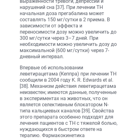
выраженности тревоги, депрессии и
нарушений сна [37]. При лечении ТН
начальная доза прегабалина может
составлять 150 мг/сутки в 2 приема. В
зависимости от эффекта и
переносимости дозу можно увеличить до
300 мг/сутки через 3–7 дней. При
необходимости можно увеличить дозу до
максимальной (600 мг/сутки) через 7-
дневный интервал.
Впервые об использовании
леветирацетама (Кеппра) при лечении ТН
сообщили в 2004 году K. R. Edwards et al.
[38]. Механизм действия леветирацетама
неизвестен; имеются данные, полученные
в экспериментах на животных, что он
является селективным блокатором N-
типа кальциевых каналов [39]. Свойства
этого препарата особенно подходят для
лечения пациентов с ТН с тяжелой болью,
нуждающихся в быстром ответе на
терапию. Фармакокинетика