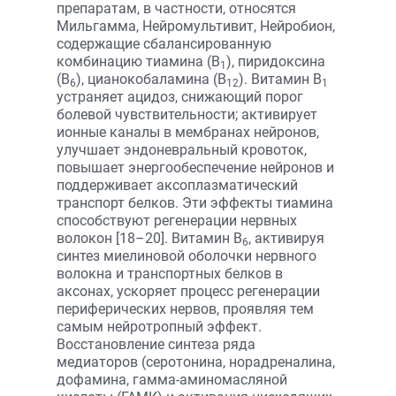
препаратам, в частности, относятся
Мильгам­ма, Нейромультивит, Нейробион,
содержащие сбалансированную
комбинацию тиамина (B
), пиридоксина
1
(B
), цианокобаламина (B
). Витамин B
6
12
1
устраняет ацидоз, снижающий порог
болевой чувствительности; активирует
ионные каналы в мембранах нейронов,
улучшает эндоневральный кровоток,
повышает энергообеспечение нейронов и
поддерживает аксоплазматический
транспорт белков. Эти эффекты тиамина
способствуют регенерации нервных
волокон [18–20]. Витамин B
, активируя
6
синтез миелиновой оболочки нервного
волокна и транспортных белков в
аксонах, ускоряет процесс регенерации
периферических нервов, проявляя тем
самым нейротропный эффект.
Восстановление синтеза ряда
медиаторов (серотонина, норадреналина,
дофамина, гамма-аминомасляной