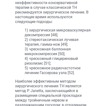
неэффективности консервативной
терапии в случае классической ТН
рекомендуется хирургическое лечение. В
настоящее время используются
следующие подходы:
1) хирургическая микроваскулярная
декомпрессия [48];
2) стереотаксическая лучевая
терапия, гамма-нож [49];
3) чрескожная баллонная
микрокомпрессия [50];
4) чрескожный глицериновый
ризолизис [51];
5) чрескожное радиочастотное
лечение Гассерова узла [52].
Наиболее эффективным методом
хирургического лечения ТН является
метод P. Janetta, заключающийся в
размещении специальной прокладки
между тройничным нервом и
раздражающим сосудом; в отдаленном