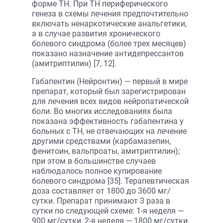
форме ТН. При ТН периферического
генеза в схемы лечения предпочтительно
включать ненаркотические анальгетики,
а в случае развития хронического
болевого синдрома (более трех месяцев)
показано назначение антидепрессантов
(амитриптилин) [7, 12].
Габапентин (Нейронтин) — первый в мире
препарат, который был зарегистрирован
для лечения всех видов нейропатической
боли. Во многих исследованиях была
показана эффективность габапентина у
больных с ТН, не отвечающих на лечение
другими средствами (карбамазепин,
фенитоин, вальпроаты, амитриптилин);
при этом в большинстве случаев
наблюдалось полное купирование
болевого синдрома [35]. Терапевтическая
доза составляет от 1800 до 3600 мг/
сутки. Препарат принимают 3 раза в
сутки по следующей схеме: 1-я неделя —
900 мг/сутки, 2-я неделя — 1800 мг/сутки,