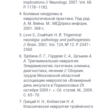
implications // Neurology. 2007. Vol. 68.
P. 1178–1182.
Болевые синдромы в
неврологической практике. Под ред.
А. М. Вейна. М.: МЕДпресс-информ,
2001. 368 с.
Love S., Coakham H. B.
Trigeminal
neuralgia: pathology and pathogenesis
// Brain. 2001. Vol. 124, № 12. P. 2347–
2360.
Турбина Л. Г., Гордеев С. А., Зусьман А.
А.
Тригеминальная невралгия.
Эпидемиология, патогенез, клиника,
диагностика, лечение // Сборник
трудов Московской областной
ассоциации неврологов «Всемирный
день инсульта в Подмосковье 29
октября 2009 г. »: Сб. статей. М., 2009.
С. 65–70.
Грицай Н. Н., Кобзистая Н. А.
Классическая невралгия тройничного