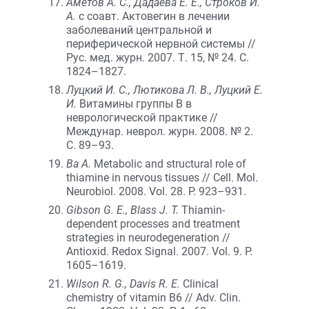
Аметов А. С., Дадаева Е. Е., Строков И.
А.
с соавт. Актовегин в лечении
заболеваний центральной и
периферической нервной системы //
Рус. мед. журн. 2007. Т. 15, № 24. С.
1824–1827.
Луцкий И. С., Лютикова Л. В., Луцкий Е.
И.
Витамины группы B в
неврологической практике //
Междунар. неврол. журн. 2008. № 2.
С. 89–93.
Ba A.
Metabolic and structural role of
thiamine in nervous tissues // Cell. Mol.
Neurobiol. 2008. Vol. 28. P. 923–931.
Gibson G. E., Blass J. T.
Thiamin-
dependent processes and treatment
strategies in neurodegeneration //
Antioxid. Redox Signal. 2007. Vol. 9. P.
1605–1619.
Wilson R. G., Davis R. E.
Clinical
chemistry of vitamin B6 // Adv. Clin.