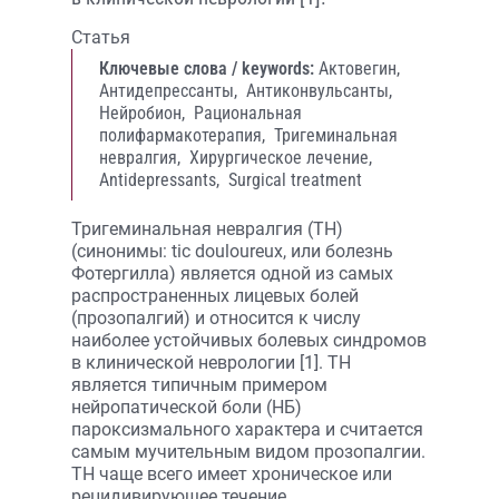
Статья
Ключевые слова / keywords:
Актовегин,
Антидепрессанты,
Антиконвульсанты,
Нейробион,
Рациональная
полифармакотерапия,
Тригеминальная
невралгия,
Хирургическое лечение,
Antidepressants,
Surgical treatment
Тригеминальная невралгия (ТН)
(синонимы: tic douloureux, или болезнь
Фотергилла) является одной из самых
распространенных лицевых болей
(прозопалгий) и относится к числу
наиболее устойчивых болевых синдромов
в клинической неврологии [1]. ТН
является типичным примером
нейропатической боли (НБ)
пароксизмального характера и считается
самым мучительным видом прозопалгии.
ТН чаще всего имеет хроническое или
рецидивирующее течение,