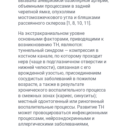
вызвана аневризмой базилярной артерии,
объемными процессами в задней
черепной ямке, опухолями
мостомозжечкового угла и бляшками
рассеянного склероза [1, 8, 10, 11].
На экстракраниальном уровне
основными факторами, приводящими к
возникновению ТН, являются:
туннельный синдром — компрессия в
костном канале, по которому проходит
нерв (чаще в подглазничном отверстии и
нижней челюсти), связанная с его
врожденной узостью, присоединением
сосудистых заболеваний в пожилом
возрасте, а также в результате
хронического воспалительного процесса
в смежных зонах (кариес, синуситы);
местный одонтогенный или риногенный
воспалительные процессы. Развитие ТН
может провоцироваться инфекционными
процессами, нейроэндокринными и
аллергическими заболеваниями,