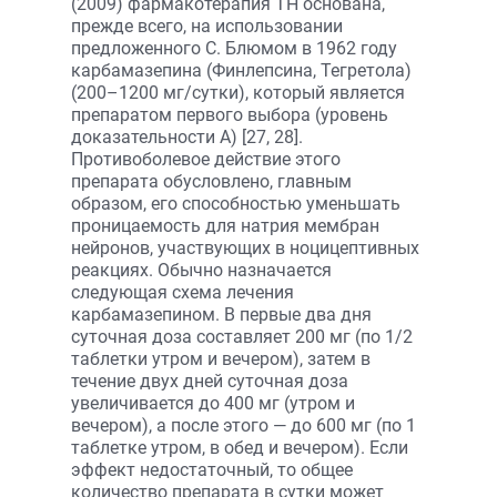
(2009) фармакотерапия ТН основана,
прежде всего, на использовании
предложенного С. Блюмом в 1962 году
карбамазепина (Финлепсина, Тегре­тола)
(200–1200 мг/сутки), который является
препаратом первого выбора (уровень
доказательности A) [27, 28].
Противоболевое действие этого
препарата обусловлено, главным
образом, его способностью уменьшать
проницаемость для натрия мембран
нейронов, участвующих в ноцицептивных
реакциях. Обычно назначается
следующая схема лечения
карбамазепином. В первые два дня
суточная доза составляет 200 мг (по 1/2
таблетки утром и вечером), затем в
течение двух дней суточная доза
увеличивается до 400 мг (утром и
вечером), а после этого — до 600 мг (по 1
таблетке утром, в обед и вечером). Если
эффект недостаточный, то общее
количество препарата в сутки может