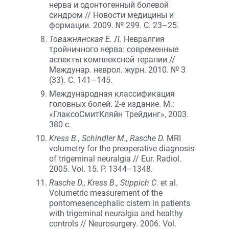
нерва и одонтогенный болевой
синдром // Новости медицины и
формации. 2009. № 299. С. 23–25.
Товажнянская Е. Л.
Невралгия
тройничного нерва: современные
аспекты комплексной терапии //
Междунар. неврол. журн. 2010. № 3
(33). С. 141–145.
Международная классификация
головных болей. 2-е издание. М.:
«ГлаксоСмитКляйн Трейдинг», 2003.
380 с.
Kress B., Schindler M., Rasche D.
MRI
volumetry for the preoperative diagnosis
of trigeminal neuralgia // Eur. Radiol.
2005. Vol. 15. P. 1344–1348.
Rasche D., Kress B., Stippich C.
et al.
Volumetric measurement of the
pontomesencephalic cistern in patients
with trigeminal neuralgia and healthy
controls // Neurosurgery. 2006. Vol.