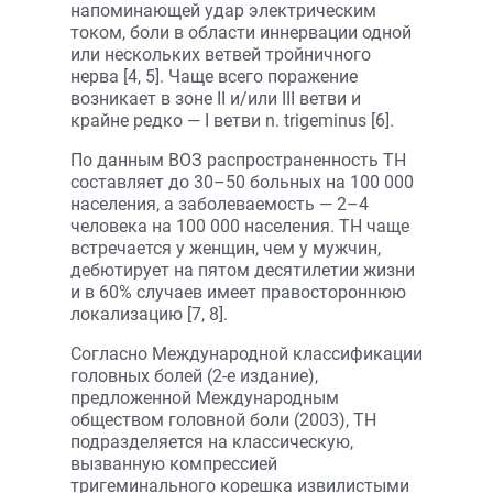
напоминающей удар электрическим
током, боли в области иннервации одной
или нескольких ветвей тройничного
нерва [4, 5]. Чаще всего поражение
возникает в зоне II и/или III ветви и
крайне редко — I ветви n. trigeminus [6].
По данным ВОЗ распространенность ТН
составляет до 30–50 больных на 100 000
населения, а заболеваемость — 2–4
человека на 100 000 населения. ТН чаще
встречается у женщин, чем у мужчин,
дебютирует на пятом десятилетии жизни
и в 60% случаев имеет правостороннюю
локализацию [7, 8].
Согласно Международной классификации
головных болей (2-е издание),
предложенной Международным
обществом головной боли (2003), ТН
подразделяется на классическую,
вызванную компрессией
тригеминального корешка извилистыми