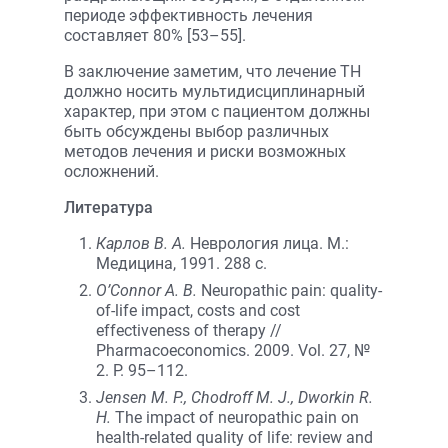
периоде эффективность лечения
составляет 80% [53–55].
В заключение заметим, что лечение ТН
должно носить мультидисциплинарный
характер, при этом c пациентом должны
быть обсуждены выбор различных
методов лечения и риски возможных
осложнений.
Литература
Карлов В. А.
Неврология лица. М.:
Медицина, 1991. 288 с.
O’Connor A. B.
Neuropathic pain: quality-
of-life impact, costs and cost
effectiveness of therapy //
Pharmacoeconomics. 2009. Vol. 27, №
2. P. 95–112.
Jensen M. P., Chodroff M. J., Dworkin R.
H.
The impact of neuropathic pain on
health-related quality of life: review and