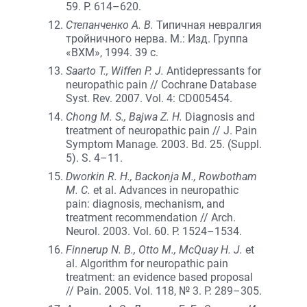
59. P. 614–620.
Степанченко А. В.
Типичная невралгия
тройничного нерва. М.: Изд. Группа
«ВХМ», 1994. 39 с.
Saarto T., Wiffen P. J.
Antidepressants for
neuropathic pain // Cochrane Database
Syst. Rev. 2007. Vol. 4: CD005454.
Chong M. S., Bajwa Z. H.
Diagnosis and
treatment of neuropathic pain // J. Pain
Symptom Manage. 2003. Bd. 25. (Suppl.
5). S. 4–11.
Dworkin R. H., Backonja M., Rowbotham
M. C.
et al. Advances in neuropathic
pain: diagnosis, mechanism, and
treatment recommendation // Arch.
Neurol. 2003. Vol. 60. P. 1524–1534.
Finnerup N. B., Otto M., McQuay H. J.
et
al. Algorithm for neuropathic pain
treatment: an evidence based proposal
// Pain. 2005. Vol. 118, № 3. P. 289–305.