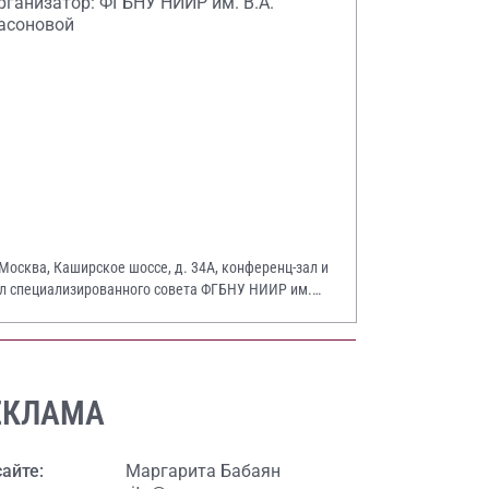
рганизатор: ФГБНУ НИИР им. В.А.
асоновой
 Москва, Каширское шоссе, д. 34А, конференц-зал и
л специализированного совета ФГБНУ НИИР им.
А. Насоновой
ЕКЛАМА
сайте:
Маргарита Бабаян