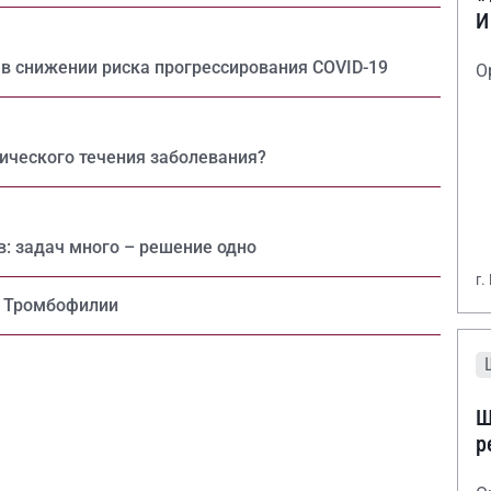
И
в снижении риска прогрессирования COVID-19
О
нического течения заболевания?
: задач много – решение одно
г.
. Тромбофилии
Ш
р