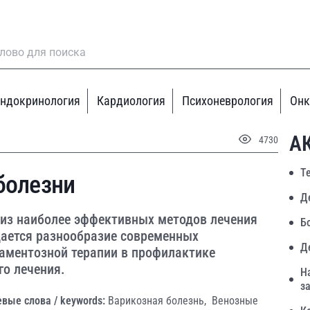
ндокринология
Кардиология
Психоневрология
Онк
А
4730
Т
болезни
Д
 из наиболее эффективных методов лечения
Б
дается разнообразие современных
Д
каментозной терапии в профилактике
о лечения.
Н
з
вые слова / keywords:
Варикозная болезнь,
Венозные