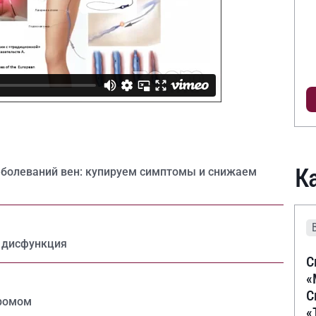
К
аболеваний вен: купируем симптомы и снижаем
 дисфункция
С
«
С
дромом
«