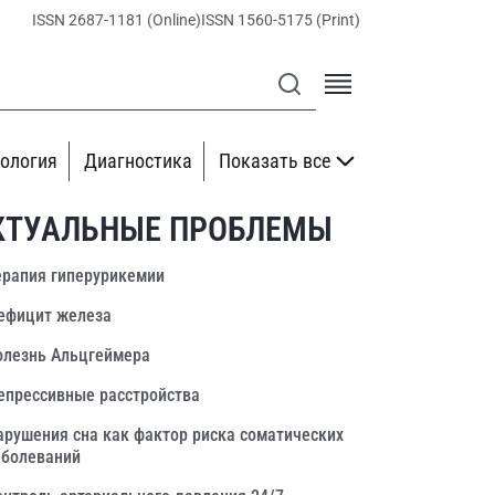
ISSN 2687-1181 (Online)
ISSN 1560-5175 (Print)
ология
Диагностика
Показать все
КТУАЛЬНЫЕ ПРОБЛЕМЫ
ерапия гиперурикемии
ефицит железа
олезнь Альцгеймера
епрессивные расстройства
арушения сна как фактор риска соматических
аболеваний