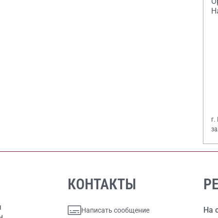
О
Н
г.
за
В.
КОНТАКТЫ
Р
я
На 
Написать сообщение
н