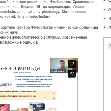
К
оэмболические осложнения,
Флебология,
Хронические
евания вен,
Вессел,
ЛВ тип видеолекция,
Venous
С
boembolic complications,
phlebology,
Chronic venous
se,
vessel,
lv-type-video-lecture
Г
С
оводитель Центра Флебологии клинической больницы
ских наук.
менной флебологической службы, современные
 возможные ошибки.