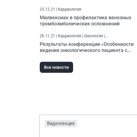
клинически значимых кровотечений:
исследование COBRRA
23.12.21
| Кардиология
Милвексиан в профилактике венозных
тромбоэмболических осложнений
26.11.21
| Кардиология | Онкология |
Онконастороженность
Результаты конференции «Особенности
ведения онкологического пациента с
кардиологической патологией»
Все новости
Видеолекция