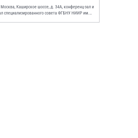
. Москва, Каширское шоссе, д. 34А, конференц-зал и
ал специализированного совета ФГБНУ НИИР им.
.А. Насоновой