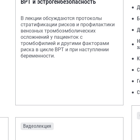
ВРТ и эстрогенбезопасность
Д
В лекции обсуждаются протоколы
Б
стратификации рисков и профилактики
Д
венозных тромбоэмболических
осложнений у пациенток с
Н
тромбофилией и другими факторами
з
риска в цикле ВРТ и при наступлении
беременности.
К
С
Г
С
Видеолекция