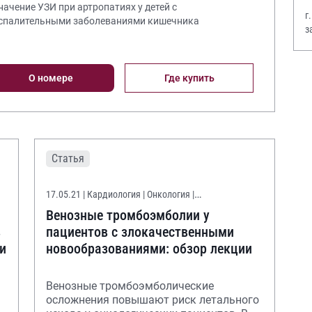
Значение УЗИ при артропатиях у детей с
г
спалительными заболеваниями кишечника
з
В
О номере
Где купить
Статья
17.05.21
| Кардиология | Онкология |
Онконастороженность
Венозные тромбоэмболии у
в
пациентов с злокачественными
и
новообразованиями: обзор лекции
Венозные тромбоэмболические
осложнения повышают риск летального