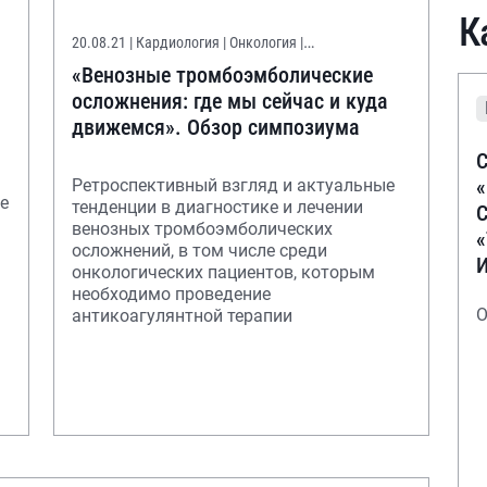
К
20.08.21
| Кардиология | Онкология |
Онконастороженность
«Венозные тромбоэмболические
осложнения: где мы сейчас и куда
движемся». Обзор симпозиума
С
Ретроспективный взгляд и актуальные
е
тенденции в диагностике и лечении
С
венозных тромбоэмболических
осложнений, в том числе среди
онкологических пациентов, которым
необходимо проведение
О
антикоагулянтной терапии