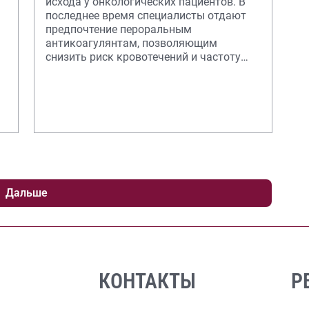
исхода у онкологических пациентов. В
последнее время специалисты отдают
предпочтение пероральным
антикоагулянтам, позволяющим
снизить риск кровотечений и частоту
рецидивов тромбозов.
Дальше
КОНТАКТЫ
Р