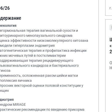
06/26
г
одержание
некология
Негормональная терапия вагинальной сухости и
нитоуринарного менопаузального синдрома
Ш
Оценка эффективности низкомолекулярного хитозана
«
 модели гиперплазии эндометрия
2
Патогенетическая терапия и профилактика инфекции
жних мочевых путей в постклимактерии
Поддерживающая терапия рецидивирующего
О
львовагинального кандидоза и бактериального
Н
гиноза
Беременность, осложненная раком шейки матки
Апоплексия яичника
Опросник векторной оценки половой конституции у
нщин
диатрия
Синдром MIRAGE
Практические рекомендации по введению прикорма