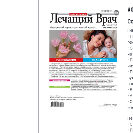
#
С
Ги
• 
ге
• 
на
• 
ни
• 
ву
ва
• 
• 
• 
же
Пе
• 
• 