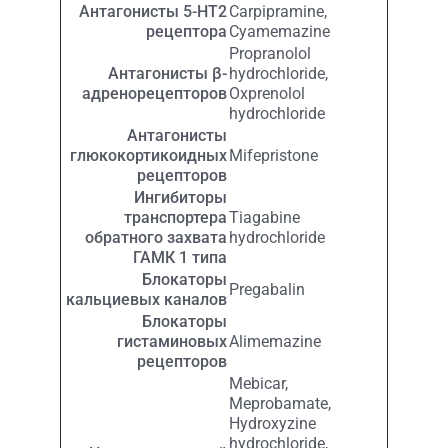
Антагонисты 5-HT2
Carpipramine,
рецептора
Cyamemazine
Propranolol
Антагонисты β-
hydrochloride,
адренорецепторов
Oxprenolol
hydrochloride
Антагонисты
глюкокортикоидных
Mifepristone
рецепторов
Ингибиторы
транспортера
Tiagabine
обратного захвата
hydrochloride
ГАМК 1 типа
Блокаторы
Pregabalin
кальциевых каналов
Блокаторы
гистаминовых
Alimemazine
рецепторов
Mebicar,
Meprobamate,
Hydroxyzine
hydrochloride,