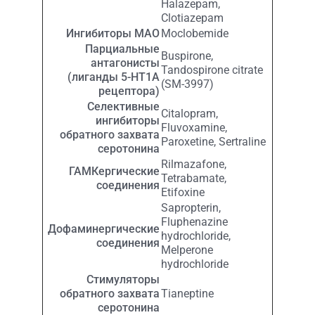
Halazepam,
Clotiazepam
Ингибиторы МАО
Moclobemide
Парциальные
Buspirone,
антагонисты
Tandospirone citrate
(лиганды 5-HT1A
(SM-3997)
рецептора)
Селективные
Citalopram,
ингибиторы
Fluvoxamine,
обратного захвата
Paroxetine, Sertraline
серотонина
Rilmazafone,
ГАМКергические
Tetrabamate,
соединения
Etifoxine
Sapropterin,
Fluphenazine
Дофаминергические
hydrochloride,
соединения
Melperone
hydrochloride
Стимуляторы
обратного захвата
Tianeptine
серотонина