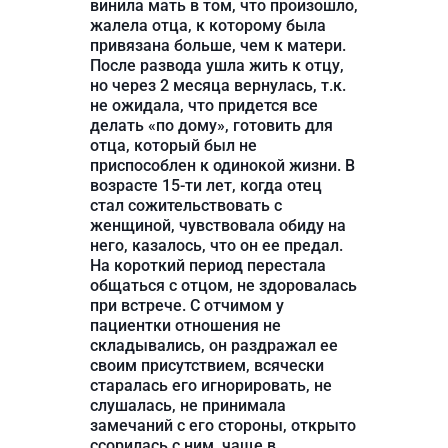
винила мать в том, что произошло,
жалела отца, к которому была
привязана больше, чем к матери.
После развода ушла жить к отцу,
но через 2 месяца вернулась, т.к.
не ожидала, что придется все
делать «по дому», готовить для
отца, который был не
приспособлен к одинокой жизни. В
возрасте 15-ти лет, когда отец
стал сожительствовать с
женщиной, чувствовала обиду на
него, казалось, что он ее предал.
На короткий период перестала
общаться с отцом, не здоровалась
при встрече. С отчимом у
пациентки отношения не
складывались, он раздражал ее
своим присутствием, всячески
старалась его игнорировать, не
слушалась, не принимала
замечаний с его стороны, открыто
ссорилась с ним, чаще в