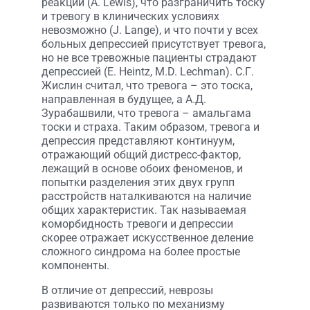
реакций (A. Lewis), что разграничить тоску
и тревогу в клинических условиях
невозможно (J. Lange), и что почти у всех
больных депрессией присутствует тревога,
но не все тревожные пациенты страдают
депрессией (E. Heintz, M.D. Lechman). С.Г.
Жислин считал, что тревога – это тоска,
направленная в будущее, а А.Д.
Зурабашвили, что тревога – амальгама
тоски и страха. Таким образом, тревога и
депрессия представляют континуум,
отражающий общий дистресс-фактор,
лежащий в основе обоих феноменов, и
попытки разделения этих двух групп
расстройств наталкиваются на наличие
общих характеристик. Так называемая
коморбидность тревоги и депрессии
скорее отражает искусственное деление
сложного синдрома на более простые
компоненты.
В отличие от депрессий, неврозы
развиваются только по механизму