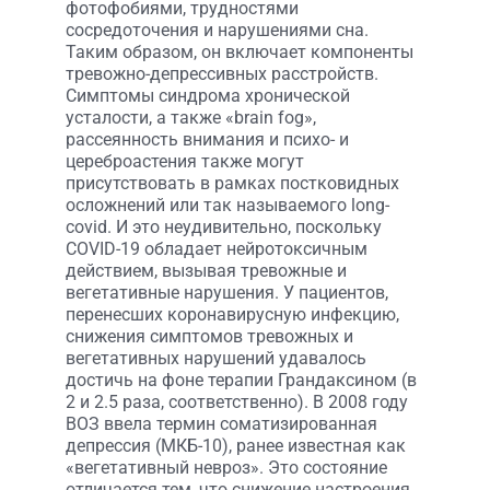
фотофобиями, трудностями
сосредоточения и нарушениями сна.
Таким образом, он включает компоненты
тревожно-депрессивных расстройств.
Симптомы синдрома хронической
усталости, а также «brain fog»,
рассеянность внимания и психо- и
цереброастения также могут
присутствовать в рамках постковидных
осложнений или так называемого long-
covid. И это неудивительно, поскольку
COVID-19 обладает нейротоксичным
действием, вызывая тревожные и
вегетативные нарушения. У пациентов,
перенесших коронавирусную инфекцию,
снижения симптомов тревожных и
вегетативных нарушений удавалось
достичь на фоне терапии Грандаксином (в
2 и 2.5 раза, соответственно). В 2008 году
ВОЗ ввела термин соматизированная
депрессия (МКБ-10), ранее известная как
«вегетативный невроз». Это состояние
отличается тем, что снижение настроения