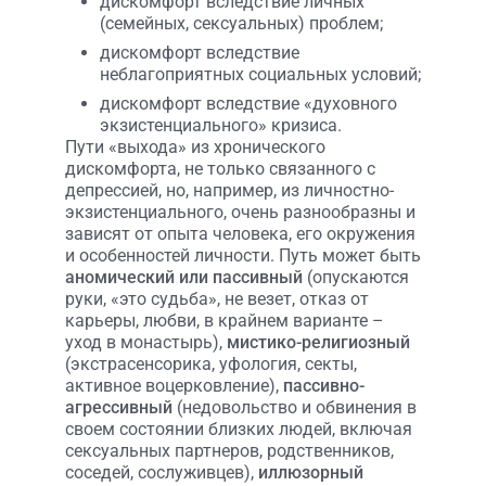
дискомфорт вследствие личных
(семейных, сексуальных) проблем;
дискомфорт вследствие
неблагоприятных социальных условий;
дискомфорт вследствие «духовного
экзистенциального» кризиса.
Пути «выхода» из хронического
дискомфорта, не только связанного с
депрессией, но, например, из личностно-
экзистенциального, очень разнообразны и
зависят от опыта человека, его окружения
и особенностей личности. Путь может быть
аномический или пассивный
(опускаются
руки, «это судьба», не везет, отказ от
карьеры, любви, в крайнем варианте –
уход в монастырь),
мистико-религиозный
(экстрасенсорика, уфология, секты,
активное воцерковление),
пассивно-
агрессивный
(недовольство и обвинения в
своем состоянии близких людей, включая
сексуальных партнеров, родственников,
соседей, сослуживцев),
иллюзорный