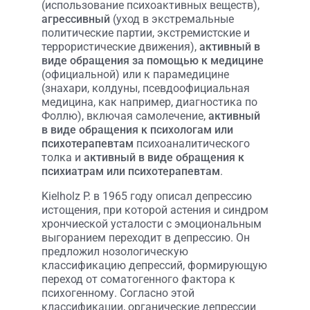
(использование психоактивных веществ),
агрессивный
(уход в экстремальные
политические партии, экстремистские и
террористические движения),
активный в
виде обращения за помощью к медицине
(официальной) или к парамедицине
(знахари, колдуны, псевдоофициальная
медицина, как например, диагностика по
Фоллю), включая самолечение,
активный
в виде обращения к психологам или
психотерапевтам
психоаналитического
толка и
активный в виде обращения к
психиатрам или психотерапевтам
.
Kielholz P. в 1965 году описал депрессию
истощения, при которой астения и синдром
хрончиеской усталости с эмоциональным
выгоранием переходит в депрессию. Он
предложил нозологическую
классификацию депрессий, формирующую
переход от соматогенного фактора к
психогенному. Согласно этой
классификации, органические депрессии