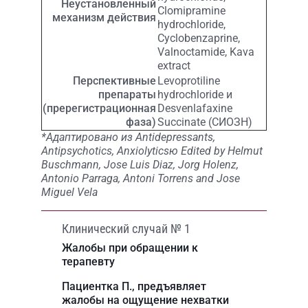
Неустановленный
Clomipramine
механизм действия
hydrochloride,
Cyclobenzaprine,
Valnoctamide, Kava
extract
Перспективные
Levoprotiline
препараты
hydrochloride и
(пререгистрационная
Desvenlafaxine
фаза)
Succinate (СИОЗН)
*Адаптировано из Antidepressants,
Antipsychotics, Anxiolyticsю Edited by Helmut
Buschmann, Jose Luis Diaz, Jorg Holenz,
Antonio Parraga, Antoni Torrens and Jose
Miguel Vela
Клинический случай № 1
Жалобы при обращении к
терапевту
Пациентка П., предъявляет
жалобы на ощущение нехватки