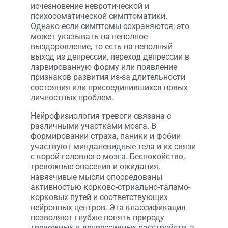
исчезновение невротической и
психосоматической симптоматики.
Однако если симптомы сохраняются, это
может указывать на неполное
выздоровление, то есть на неполный
выход из депрессии, переход депрессии в
ларвированную форму или появление
признаков развития из-за длительности
состояния или присоединившихся новых
личностных проблем.
Нейрофизиология тревоги связана с
различными участками мозга. В
формировании страха, паники и фобии
участвуют миндалевидные тела и их связи
с корой головного мозга. Беспокойство,
тревожные опасения и ожидания,
навязчивые мысли опосредованы
активностью корково-стриально-таламо-
корковых путей и соответствующих
нейронных центров. Эта классификация
позволяют глубже понять природу
тревожных и депрессивных расстройств, а