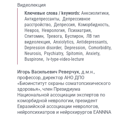
Видеолекция
Ключевые слова / keywords:
Анксиолитики,
Антидепрессанты,
Депрессивное
расстройство,
Депрессия,
Коморбидность,
Невроз,
Неврология,
Психиатрия,
Спитомин,
Тревога,
Буспирон,
ЛВ тип
видеолекция,
Anxiolytics,
Antidepressants,
Depression disorder,
Depression,
Comorbidity,
Neurosis,
Psychiatry,
Spitomin,
Anxiety,
Buspirone,
lv-type-video-lecture
Игорь Васильевич Реверчук,
д.м.н.,
профессор, директор АНО ДПО
«Биоинститут охраны соматопсихического
здоровья», член Президиума
Национальной ассоциации экспертов по
коморбидной неврологии, президент
Евразийской ассоциации неврологов,
нейропсихиатров и нейрохирургов EANNNA