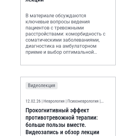
В материале обсуждаются
ключевые вопросы ведения
пациентов с тревожными
расстройствами: коморбидность с
соматическими заболеваниями,
диагностика на амбулаторном
приеме и выбор оптимальной
тактики краткосрочной и
долгосрочной терапии.
Видеолекция
12.02.26
| Неврология | Психоневрология |
Терапия | Кардиология
Прокогнитивный эффект
противотревожной терапии:
больше пользы вместе.
Видеозапись и обзор лекции