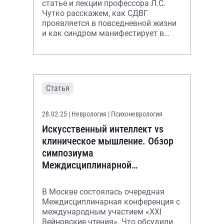
статье и лекции профессора Л.С.
Чутко расскажем, как СДВГ
проявляется в повседневной жизни
и как синдром манифестирует в
различных возрастных группах
Статья
28.02.25
| Неврология | Психоневрология
Искусственный интеллект vs
клиническое мышление. Обзор
симпозиума
Междисциплинарной
конференции с международным
участием «XXI Вейновские
В Москве состоялась очередная
чтения»
Междисциплинарная конференция с
международным участием «XXI
Вейновские чтения». Что обсудили