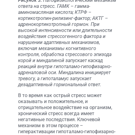
Рисунок 3.
Патофизиологический механизм
ответа на стресс. ГАМК – гамма-
аминомасляная кислота; КТРФ –
кортикотропин-рилизинг-фактор; АКТГ –
адренокортикотропный гормон. При
высокой интенсивности или длительности
воздействия стрессогенного фактора и
нарушении адаптивных механизмов,
включая механизмы когнитивного
контроля, обработка стрессового эпизода
корой и миндалиной запускает каскад
реакций внутри гипоталамо-гипофизарно-
адреналовой оси. Миндалина инициирует
тревогу, а гипоталамус запускает
дезадаптивный гормональный ответ.
В то время как острый стресс может
оказывать и положительное, и
отрицательное воздействие на организм,
хронический стресс всегда имеет
негативные последствия. Ключевой
механизм в этом процессе –
гиперактивации гипоталамо-гипофизарно-