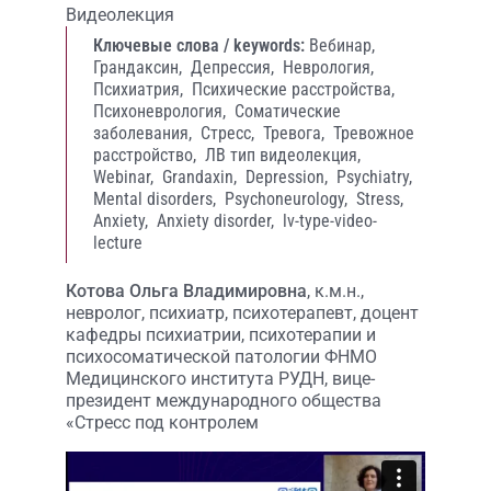
Видеолекция
Ключевые слова / keywords:
Вебинар,
Грандаксин,
Депрессия,
Неврология,
Психиатрия,
Психические расстройства,
Психоневрология,
Соматические
заболевания,
Стресс,
Тревога,
Тревожное
расстройство,
ЛВ тип видеолекция,
Webinar,
Grandaxin,
Depression,
Psychiatry,
Mental disorders,
Psychoneurology,
Stress,
Anxiety,
Anxiety disorder,
lv-type-video-
lecture
Котова Ольга Владимировна
, к.м.н.,
невролог, психиатр, психотерапевт, доцент
кафедры психиатрии, психотерапии и
психосоматической патологии ФНМО
Медицинского института РУДН, вице-
президент международного общества
«Стресс под контролем