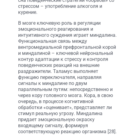
сна поведенческие стратегии «борьбы» со
стрессом – употребление алкоголя и
курение.
В мозге ключевую роль в регуляции
эмоционального реагирования и
интуитивного суждения играет миндалина.
Функциональная связь между
вентромедиальной префронтальной корой
и миндалиной – ключевой нейрональный
контур адаптации к стрессу и контроля
поведенческих реакций на внешние
раздражители. Таламус выполняет
функцию переключателя, направляя
сигналы к миндалине по двум
параллельным путям: непосредственно и
через кору головного мозга. Кора, в свою
очередь, в процессе когнитивной
обработки «оценивает», представляет ли
стимул реальную угрозу. Миндалина
придает эмоциональную окраску
входящему сигналу, формируя
соответствующую реакцию организма [28].