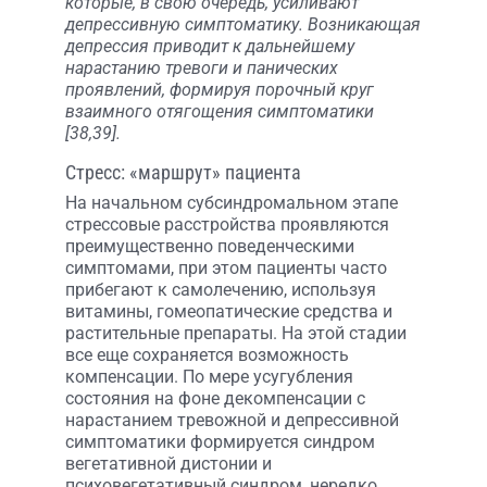
которые, в свою очередь, усиливают
депрессивную симптоматику. Возникающая
депрессия приводит к дальнейшему
нарастанию тревоги и панических
проявлений, формируя порочный круг
взаимного отягощения симптоматики
[38,39].
Стресс: «маршрут» пациента
На начальном субсиндромальном этапе
стрессовые расстройства проявляются
преимущественно поведенческими
симптомами, при этом пациенты часто
прибегают к самолечению, используя
витамины, гомеопатические средства и
растительные препараты. На этой стадии
все еще сохраняется возможность
компенсации. По мере усугубления
состояния на фоне декомпенсации с
нарастанием тревожной и депрессивной
симптоматики формируется синдром
вегетативной дистонии и
психовегетативный синдром, нередко