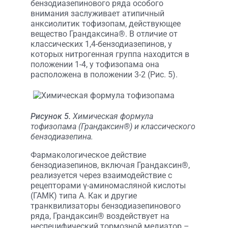
бензодиазепинового ряда особого
внимания заслуживает атипичный
анксиолитик тофизопам, действующее
вещество Грандаксина®. В отличие от
классических 1,4-бензодиазепинов, у
которых нитрогенная группа находится в
положении 1-4, у тофизопама она
расположена в положении 3-2 (Рис. 5).
Рисунок 5.
Химическая формула
тофизопама (Грандаксин®) и классического
бензодиазепина.
Фармакологическое действие
бензодиазепинов, включая Грандаксин®,
реализуется через взаимодействие с
рецепторами γ-аминомасляной кислоты
(ГАМК) типа А. Как и другие
транквилизаторы бензодиазепинового
ряда, Грандаксин® воздействует на
неспецифический тормозной медиатор –