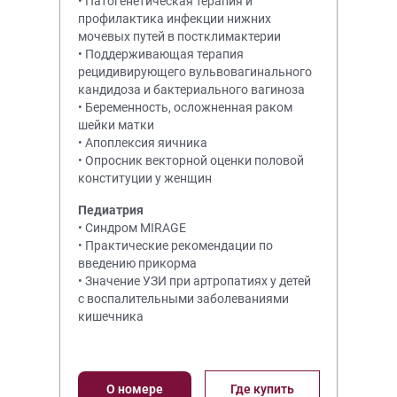
• Патогенетическая терапия и
профилактика инфекции нижних
мочевых путей в постклимактерии
• Поддерживающая терапия
рецидивирующего вульвовагинального
кандидоза и бактериального вагиноза
• Беременность, осложненная раком
шейки матки
• Апоплексия яичника
• Опросник векторной оценки половой
конституции у женщин
Педиатрия
• Синдром MIRAGE
• Практические рекомендации по
введению прикорма
• Значение УЗИ при артропатиях у детей
с воспалительными заболеваниями
кишечника
О номере
Где купить