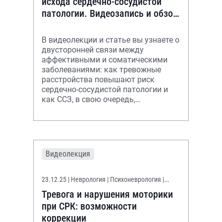
исхода сердечно-сосудистой
патологии. Видеозапись и обзор
лекции
В видеолекции и статье вы узнаете о
двусторонней связи между
аффективными и соматическими
заболеваниями: как тревожные
расстройства повышают риск
сердечно-сосудистой патологии и
как ССЗ, в свою очередь,
увеличивают вероятность развития
тревоги.
Видеолекция
23.12.25
| Неврология | Психоневрология |
Гастроэнтерология
Тревога и нарушения моторики
при СРК: возможности
коррекции