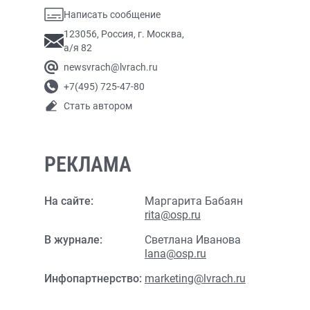
Написать сообщение
123056, Россия, г. Москва,
а/я 82
newsvrach@lvrach.ru
+7(495) 725-47-80
Стать автором
РЕКЛАМА
На сайте:
Маргарита Бабаян
rita@osp.ru
В журнале:
Светлана Иванова
lana@osp.ru
Инфопартнерство:
marketing@lvrach.ru