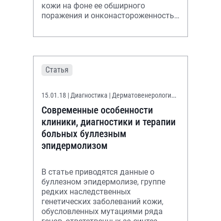
кожи на фоне ее обширного
поражения и онконастороженность
врачей и пациентов – основа
успешного лечения
Статья
15.01.18
| Диагностика | Дерматовенерология |
Педиатрия
Современные особенности
клиники, диагностики и терапии
больных буллезным
эпидермолизом
В статье приводятся данные о
буллезном эпидермолизе, группе
редких наследственных
генетических заболеваний кожи,
обусловленных мутациями ряда