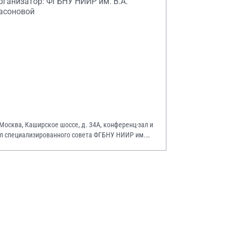
рганизатор: ФГБНУ НИИР им. В.А.
асоновой
 Москва, Каширское шоссе, д. 34А, конференц-зал и
л специализированного совета ФГБНУ НИИР им.
А. Насоновой