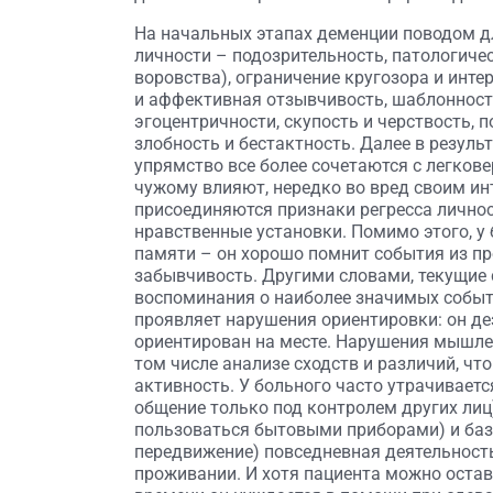
На начальных этапах деменции поводом д
личности – подозрительность, патологиче
воровства), ограничение кругозора и инт
и аффективная отзывчивость, шаблонност
эгоцентричности, скупость и черствость, 
злобность и бестактность. Далее в резуль
упрямство все более сочетаются с легков
чужому влияют, нередко во вред своим и
присоединяются признаки регресса личнос
нравственные установки. Помимо этого, 
памяти – он хорошо помнит события из пр
забывчивость. Другими словами, текущие 
воспоминания о наиболее значимых событ
проявляет нарушения ориентировки: он де
ориентирован на месте. Нарушения мышле
том числе анализе сходств и различий, чт
активность. У больного часто утрачиваетс
общение только под контролем других лиц
пользоваться бытовыми приборами) и бази
передвижение) повседневная деятельност
проживании. И хотя пациента можно остав