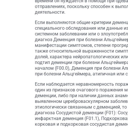
времени он нуждается в помощи при одева
отправлениях, поскольку способен к выпо
деятельности.
Если выполняются общие критерии деменци
специального обследования или данные и
системном заболевании или о злоупотреб
диагноз Деменция при болезни Альцгеймер
манифестации симптомов, степени прогред
также относительной выраженности симпт
долей, характера нейропатологических ил
подтип деменции при болезни Альцгеймер
началом (F00.0), Деменция при болезни А
при болезни Альцгеймера, атипичная или с
Если наблюдается неравномерность пора
один из признаков очагового поражения м
деменции, либо при наличии данных анамн
выявленном цереброваскулярном заболева
этиологически связанным с деменцией, т
диагноза Сосудистой деменции (F01): Сосу
инфарктная деменция (F01.1), Подкоркова
корковая и подкорковая сосудистая деменц