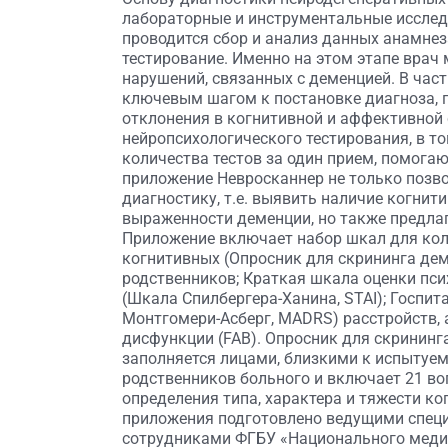
лабораторные и инструментальные исслед
проводится сбор и анализ данных анамнез
тестирование. Именно на этом этапе врач
нарушений, связанных с деменцией. В час
ключевым шагом к постановке диагноза, 
отклонения в когнитивной и аффективной 
нейропсихологического тестирования, в т
количества тестов за один прием, помога
приложение Невросканнер не только поз
диагностику, т.е. выявить наличие когнит
выраженности деменции, но также предлаг
Приложение включает набор шкал для кол
когнитивных (Опросник для скрининга дем
родственников; Краткая шкала оценки пси
(Шкала Спилбергера-Ханина, STAI); Госпит
Монтгомери-Асберг, MADRS) расстройств, 
дисфункции (FAB). Опросник для скрининг
заполняется лицами, близкими к испытуе
родственников больного и включает 21 в
определения типа, характера и тяжести к
приложения подготовлено ведущими специ
сотрудниками ФГБУ «Национального медиц