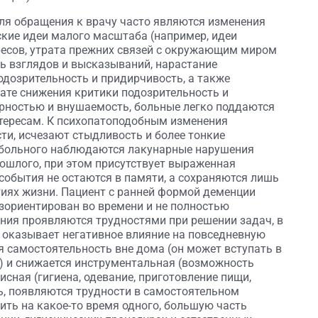
ля обращения к врачу часто являются изменения
ские идеи малого масштаба (например, идеи
ересов, утрата прежних связей с окружающим миром
ь взглядов и высказываний, нарастание
подозрительность и придирчивость, а также
тате снижения критики подозрительность и
ерностью и внушаемость, больные легко поддаются
нтересам. К психопатоподобным изменения
ти, исчезают стыдливость и более тонкие
у больного наблюдаются лакунарные нарушения
ошлого, при этом присутствует выраженная
события не остаются в памяти, а сохраняются лишь
иях жизни. Пациент с ранней формой деменции
зориентирован во времени и не полностью
ния проявляются трудностями при решении задач, в
о оказывает негативное влияние на повседневную
я самостоятельность вне дома (он может вступать в
) и снижается инструментальная (возможность
сная (гигиена, одевание, приготовление пищи,
ь, появляются трудности в самостоятельном
ить на какое-то время одного, большую часть