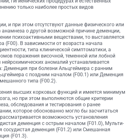
нии, гигиенических процедурах и естественных
лнению только наиболее простых видов
и, и при этом отсутствуют данные физического или
з анамнеза о другой возможной причине деменции,
лении психоактивными веществами, то выставляется
а (F00). В зависимости от возраста начала
иентности, типа клинической симптоматики, а
омов поражения височной, теменной или лобной
и нейрохимических аномалий устанавливается
а: Деменция при болезни Альцгеймера с ранним
льцгеймера с поздним началом (F00.1) или Деменция
мешанного типа (F00.2).
жения высших корковых функций и имеется минимум
озга, но при этом выполняются общие критерии
еза, обследования и тестирования о ранее
нии, которое обоснованно могло бы засчитаться
о рассматривается возможность установления
дистая деменция с острым началом (F01.0), Мульти-
я сосудистая деменция (F01.2) или Смешанная
ия (F01.3).