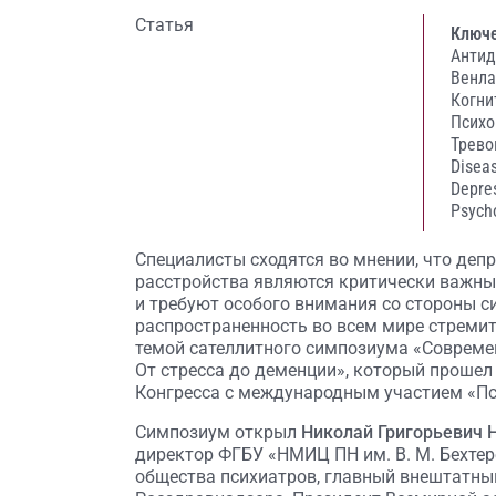
Статья
Ключе
Антид
Венла
Когни
Психо
Трево
Disea
Depre
Psych
Специалисты сходятся во мнении, что деп
расстройства являются критически важн
и требуют особого внимания со стороны с
распространенность во всем мире стремит
темой сателлитного симпозиума «Современ
От стресса до деменции», который прошел
Конгресса с международным участием «Пс
Симпозиум открыл
Николай Григорьевич 
директор ФГБУ «НМИЦ ПН им. В. М. Бехтер
общества психиатров, главный внештатный