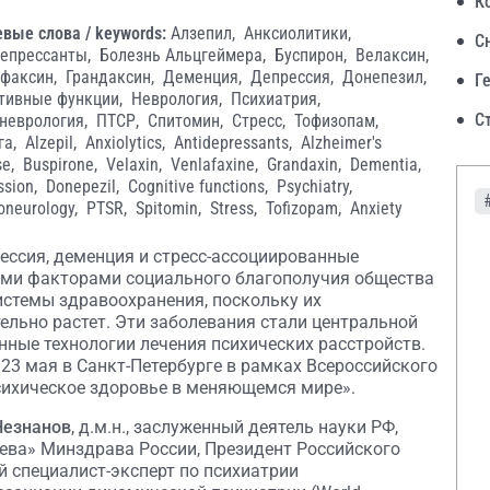
К
вые слова / keywords:
Алзепил,
Анксиолитики,
С
епрессанты,
Болезнь Альцгеймера,
Буспирон,
Велаксин,
факсин,
Грандаксин,
Деменция,
Депрессия,
Донепезил,
Г
тивные функции,
Неврология,
Психиатрия,
С
неврология,
ПТСР,
Спитомин,
Стресс,
Тофизопам,
га,
Alzepil,
Anxiolytics,
Antidepressants,
Alzheimer's
se,
Buspirone,
Velaxin,
Venlafaxine,
Grandaxin,
Dementia,
ssion,
Donepezil,
Cognitive functions,
Psychiatry,
oneurology,
PTSR,
Spitomin,
Stress,
Tofizopam,
Anxiety
рессия, деменция и стресс-ассоциированные
ыми факторами социального благополучия общества
истемы здравоохранения, поскольку их
ельно растет. Эти заболевания стали центральной
ные технологии лечения психических расстройств.
 23 мая в Санкт-Петербурге в рамках Всероссийского
ихическое здоровье в меняющемся мире».
Незнанов
, д.м.н., заслуженный деятель науки РФ,
ева» Минздрава России, Президент Российского
 специалист-эксперт по психиатрии