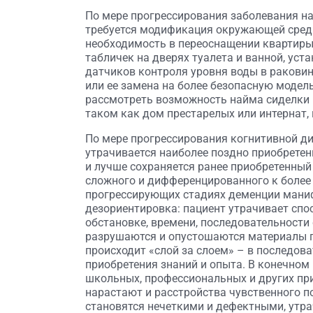
По мере прогрессирования заболевания на
требуется модификация окружающей среды
необходимость в переоснащении квартиры
табличек на дверях туалета и ванной, уст
датчиков контроля уровня воды в раковина
или ее замена на более безопасную модель
рассмотреть возможность найма сиделки 
таком как дом престарелых или интернат, 
По мере прогрессирования когнитивной ди
утрачивается наиболее поздно приобретен
и лучше сохраняется ранее приобретенный
сложного и дифференцированного к более
прогрессирующих стадиях деменции мани
дезориентировка: пациент утрачивает сп
обстановке, времени, последовательности
разрушаются и опустошаются материалы п
происходит «слой за слоем» – в последов
приобретения знаний и опыта. В конечном
школьных, профессиональных и других пр
нарастают и расстройства чувственного 
становятся нечеткими и дефектными, утра