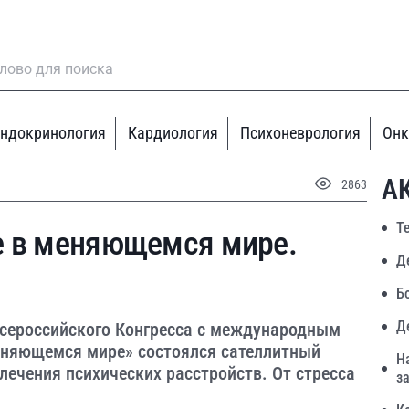
ндокринология
Кардиология
Психоневрология
Онк
А
2863
Т
е в меняющемся мире.
Д
Б
Д
 Всероссийского Конгресса с международным
еняющемся мире» состоялся сателлитный
Н
ечения психических расстройств. От стресса
з