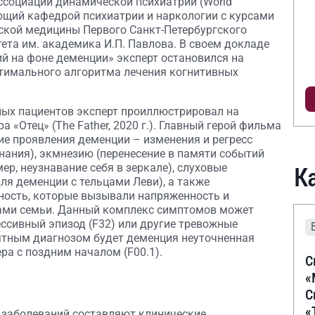
ссоциации динамической психиатрии (World
едующий кафедрой психиатрии и наркологии с курсами
ской медицины Первого Санкт-Петербургского
ета им. академика И.П. Павлова. В своем докладе
й на фоне деменции» эксперт остановился на
птимального алгоритма лечения когнитивных
ых пациентов эксперт проиллюстрировал на
 «Отец» (The Father, 2020 г.). Главный герой фильма
е проявления деменции – изменения и регресс
ания), экмнезию (перенесение в памяти событий
р, неузнавание себя в зеркале), слуховые
К
ля деменции с тельцами Леви), а также
тность, которые вызывали напряженность и
нами семьи. Данный комплекс симптомов может
ессивный эпизод (F32) или другие тревожные
оятным диагнозом будет деменция неуточненная
ра с поздним началом (F00.1).
С
«
С
«
 заболеваний составляют клинические,