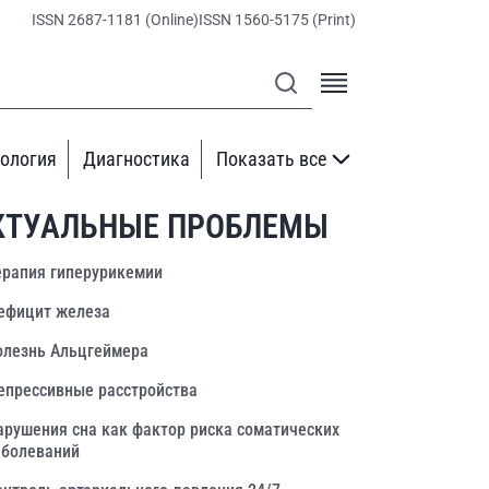
ISSN 2687-1181 (Online)
ISSN 1560-5175 (Print)
ология
Диагностика
Показать все
КТУАЛЬНЫЕ ПРОБЛЕМЫ
ерапия гиперурикемии
ефицит железа
олезнь Альцгеймера
епрессивные расстройства
арушения сна как фактор риска соматических
аболеваний