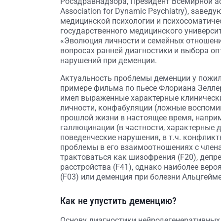
Росздравнадзора, Президент Всемирной а
Association for Dynamic Psychiatry), зав
медицинской психологии и психосоматиче
государственного медицинского университ
«Эволюция личности и семейных отношени
вопросах ранней диагностики и выбора о
нарушений при деменции.
Актуальность проблемы деменции у пожил
примере фильма по пьесе Флориана Зеллера
имел выраженные характерные клинически
личности, конфабуляции (ложные воспомин
прошлой жизни в настоящее время, наприме
галлюцинации (в частности, характерные д
поведенческие нарушения, в т.ч. конфлик
проблемы в его взаимоотношениях с чле
трактоваться как шизофрения (F20), депр
расстройства (F41), однако наиболее вер
(F03) или деменция при болезни Альцгейме
Как не упустить деменцию?
Основу диагностики нейродегенеративных