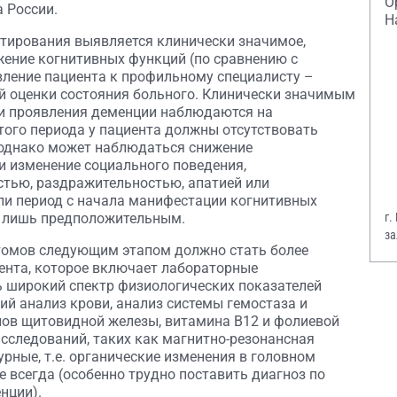
О
 России.
Н
стирования выявляется клинически значимое,
ение когнитивных функций (по сравнению с
вление пациента к профильному специалисту –
й оценки состояния больного. Клинически значимым
ли проявления деменции наблюдаются на
этого периода у пациента должны отсутствовать
 однако может наблюдаться снижение
и изменение социального поведения,
тью, раздражительностью, апатией или
ли период с начала манифестации когнитивных
г.
ь лишь предположительным.
за
томов следующим этапом должно стать более
В.
ента, которое включает лабораторные
ь широкий спектр физиологических показателей
ий анализ крови, анализ системы гемостаза и
нов щитовидной железы, витамина В12 и фолиевой
сследований, таких как магнитно-резонансная
рные, т.е. органические изменения в головном
е всегда (особенно трудно поставить диагноз по
нции).