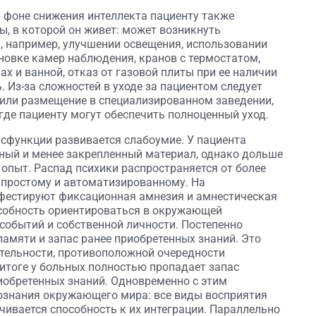
 фоне снижения интеллекта пациенту также
, в которой он живет: может возникнуть
, например, улучшении освещения, использовании
ановке камер наблюдения, кранов с термостатом,
х и ванной, отказ от газовой плиты при ее наличии
. Из-за сложностей в уходе за пациентом следует
или размещение в специализированном заведении,
где пациенту могут обеспечить полноценный уход.
сфункции развивается слабоумие. У пациента
ный и менее закрепленный материал, однако дольше
 опыт. Распад психики распространяется от более
 простому и автоматизированному. На
фестируют фиксационная амнезия и амнестическая
особность ориентироваться в окружающей
 событий и собственной личности. Постепенно
амяти и запас ранее приобретенных знаний. Это
ательности, противоположной очередности
 итоге у больных полностью пропадает запас
иобретенных знаний. Одновременно с этим
познания окружающего мира: все виды восприятия
чивается способность к их интеграции. Параллельно