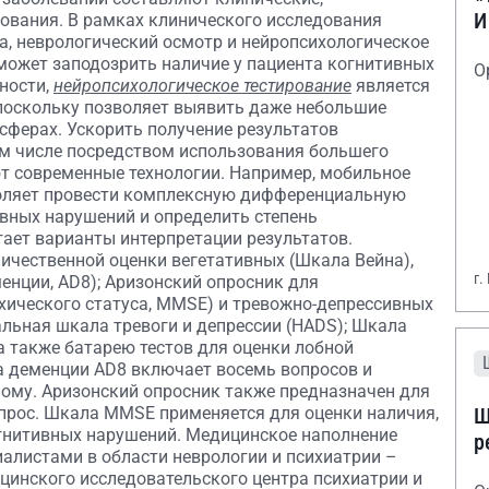
И
ования. В рамках клинического исследования
а, неврологический осмотр и нейропсихологическое
 может заподозрить наличие у пациента когнитивных
О
тности,
нейропсихологическое тестирование
является
поскольку позволяет выявить даже небольшие
сферах. Ускорить получение результатов
ом числе посредством использования большего
ют современные технологии. Например, мобильное
воляет провести комплексную дифференциальную
ивных нарушений и определить степень
ает варианты интерпретации результатов.
ичественной оценки вегетативных (Шкала Вейна),
г.
енции, AD8); Аризонский опросник для
хического статуса, MMSE) и тревожно-депрессивных
альная шкала тревоги и депрессии (HADS); Шкала
а также батарею тестов для оценки лобной
а деменции AD8 включает восемь вопросов и
мому. Аризонский опросник также предназначен для
Ш
опрос. Шкала MMSE применяется для оценки наличия,
огнитивных нарушений. Медицинское наполнение
р
алистами в области неврологии и психиатрии –
инского исследовательского центра психиатрии и