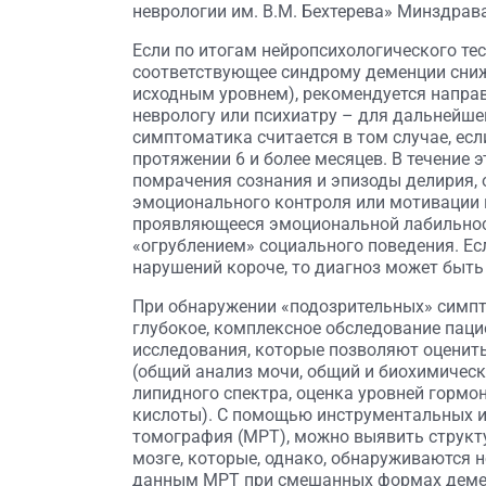
неврологии им. В.М. Бехтерева» Минздрава
Если по итогам нейропсихологического те
соответствующее синдрому деменции сниж
исходным уровнем), рекомендуется напра
неврологу или психиатру – для дальнейше
симптоматика считается в том случае, ес
протяжении 6 и более месяцев. В течение 
помрачения сознания и эпизоды делирия,
эмоционального контроля или мотивации 
проявляющееся эмоциональной лабильнос
«огрублением» социального поведения. Ес
нарушений короче, то диагноз может быт
При обнаружении «подозрительных» симп
глубокое, комплексное обследование паци
исследования, которые позволяют оценит
(общий анализ мочи, общий и биохимическ
липидного спектра, оценка уровней гормо
кислоты). С помощью инструментальных и
томография (МРТ), можно выявить структу
мозге, которые, однако, обнаруживаются н
данным МРТ при смешанных формах деме