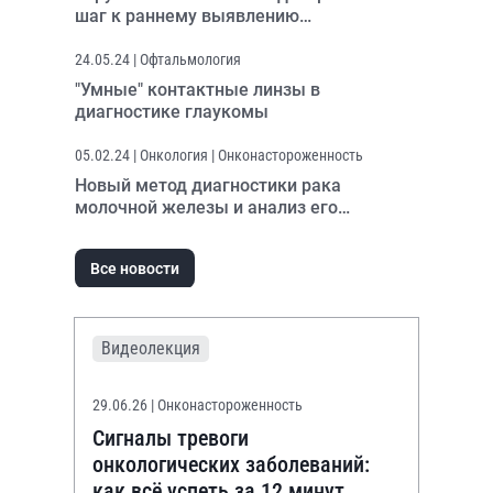
шаг к раннему выявлению
миодистрофии Дюшенна
24.05.24
| Офтальмология
"Умные" контактные линзы в
диагностике глаукомы
05.02.24
| Онкология | Онконастороженность
Новый метод диагностики рака
молочной железы и анализ его
клинической значимости
Все новости
Видеолекция
29.06.26
| Онконастороженность
Сигналы тревоги
онкологических заболеваний:
как всё успеть за 12 минут