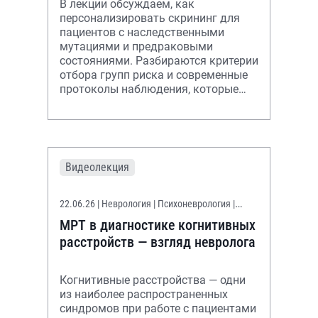
В лекции обсуждаем, как
персонализировать скрининг для
пациентов с наследственными
мутациями и предраковыми
состояниями. Разбираются критерии
отбора групп риска и современные
протоколы наблюдения, которые
повышают шансы на раннее
выявление рака.
Видеолекция
22.06.26
| Неврология | Психоневрология |
Терапия
МРТ в диагностике когнитивных
расстройств — взгляд невролога
Когнитивные расстройства — одни
из наиболее распространенных
синдромов при работе с пациентами