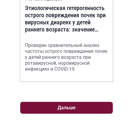
Этиологическая гетерогенность
острого повреждения почек при
вирусных диареях у детей
раннего возраста: значение
неинвазивных биомаркеров
(NGAL, KIM-1,
Проведен сравнительный анализ
частоты острого повреждения почек
у детей раннего возраста при
ротавирусной, норовирусной
инфекциях и COVID-19.
Дальше