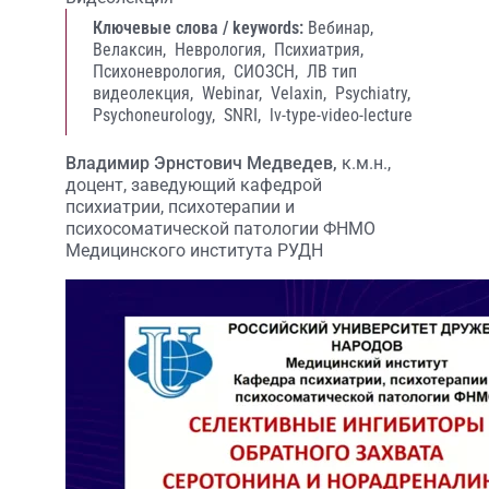
Ключевые слова / keywords:
Вебинар,
Велаксин,
Неврология,
Психиатрия,
Психоневрология,
СИОЗСН,
ЛВ тип
видеолекция,
Webinar,
Velaxin,
Psychiatry,
Psychoneurology,
SNRI,
lv-type-video-lecture
Владимир Эрнстович Медведев,
к.м.н.,
доцент, заведующий кафедрой
психиатрии, психотерапии и
психосоматической патологии ФНМО
Медицинского института РУДН