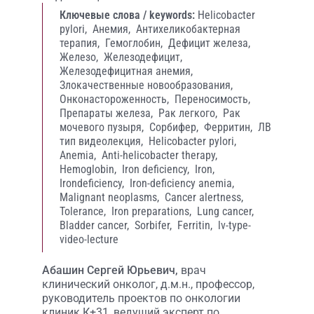
Ключевые слова / keywords:
Helicobacter
pylori,
Анемия,
Антихеликобактерная
терапия,
Гемоглобин,
Дефицит железа,
Железо,
Железодефицит,
Железодефицитная анемия,
Злокачественные новообразования,
Онконастороженность,
Переносимость,
Препараты железа,
Рак легкого,
Рак
мочевого пузыря,
Сорбифер,
Ферритин,
ЛВ
тип видеолекция,
Helicobacter pylori,
Anemia,
Anti-helicobacter therapy,
Hemoglobin,
Iron deficiency,
Iron,
Irondeficiency,
Iron-deficiency anemia,
Malignant neoplasms,
Cancer alertness,
Tolerance,
Iron preparations,
Lung cancer,
Bladder cancer,
Sorbifer,
Ferritin,
lv-type-
video-lecture
Абашин Сергей Юрьевич,
врач
клинический онколог, д.м.н., профессор,
руководитель проектов по онкологии
клиник К+31, ведущий эксперт по