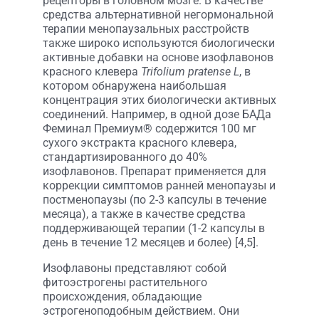
рецепторы в головном мозге. В качестве
средства альтернативной негормональной
терапии менопаузальных расстройств
также широко используются биологически
активные добавки на основе изофлавонов
красного клевера
Trifolium pratense L
, в
котором обнаружена наибольшая
концентрация этих биологически активных
соединений. Например, в одной дозе БАДа
Феминал Премиум® содержится 100 мг
сухого экстракта красного клевера,
стандартизированного до 40%
изофлавонов. Препарат применяется для
коррекции симптомов ранней менопаузы и
постменопаузы (по 2-3 капсулы в течение
месяца), а также в качестве средства
поддерживающей терапии (1-2 капсулы в
день в течение 12 месяцев и более) [4,5].
Изофлавоны представляют собой
фитоэстрогены растительного
происхождения, обладающие
эстрогеноподобным действием. Они