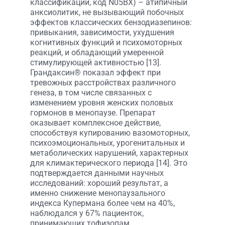
классификации, код N05BX) – атипичный
анксиолитик, не вызывающий побочных
эффектов классических бензодиазепинов:
привыкания, зависимости, ухудшения
когнитивных функций и психомоторных
реакций, и обладающий умеренной
стимулирующей активностью [13].
Грандаксин® показал эффект при
тревожных расстройствах различного
генеза, в том числе связанных с
изменением уровня женских половых
гормонов в менопаузе. Препарат
оказывает комплексное действие,
способствуя купированию вазомоторных,
психоэмоциональных, урогенитальных и
метаболических нарушений, характерных
для климактерического периода [14]. Это
подтверждается данными научных
исследований: хороший результат, а
именно снижение менопаузального
индекса Купермана более чем на 40%,
наблюдался у 67% пациенток,
принимающих тофизопам.