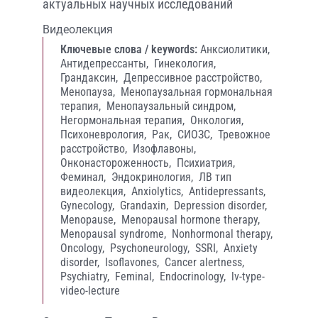
актуальных научных исследований
Видеолекция
Ключевые слова / keywords:
Анксиолитики,
Антидепрессанты,
Гинекология,
Грандаксин,
Депрессивное расстройство,
Менопауза,
Менопаузальная гормональная
терапия,
Менопаузальный синдром,
Негормональная терапия,
Онкология,
Психоневрология,
Рак,
СИОЗС,
Тревожное
расстройство,
Изофлавоны,
Онконастороженность,
Психиатрия,
Феминал,
Эндокринология,
ЛВ тип
видеолекция,
Anxiolytics,
Antidepressants,
Gynecology,
Grandaxin,
Depression disorder,
Menopause,
Menopausal hormone therapy,
Menopausal syndrome,
Nonhormonal therapy,
Oncology,
Psychoneurology,
SSRI,
Anxiety
disorder,
Isoflavones,
Cancer alertness,
Psychiatry,
Feminal,
Endocrinology,
lv-type-
video-lecture