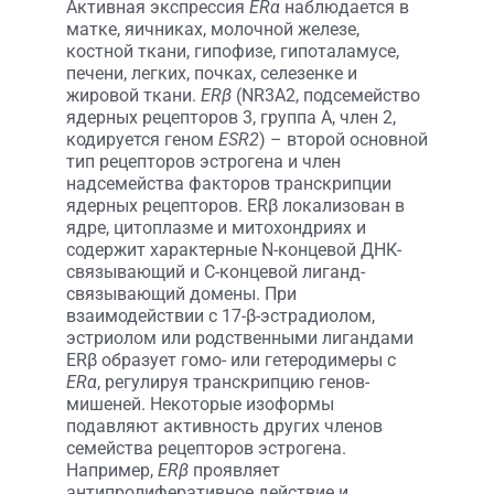
Активная экспрессия
ERα
наблюдается в
матке, яичниках, молочной железе,
костной ткани, гипофизе, гипоталамусе,
печени, легких, почках, селезенке и
жировой ткани.
ERβ
(NR3A2, подсемейство
ядерных рецепторов 3, группа A, член 2,
кодируется геном
ESR2
) – второй основной
тип рецепторов эстрогена и член
надсемейства факторов транскрипции
ядерных рецепторов. ERβ локализован в
ядре, цитоплазме и митохондриях и
содержит характерные N-концевой ДНК-
связывающий и С-концевой лиганд-
связывающий домены. При
взаимодействии с 17-β-эстрадиолом,
эстриолом или родственными лигандами
ERβ образует гомо- или гетеродимеры с
ERα
, регулируя транскрипцию генов-
мишеней. Некоторые изоформы
подавляют активность других членов
семейства рецепторов эстрогена.
Например,
ERβ
проявляет
антипролиферативное действие и