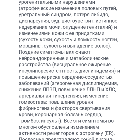
урогенитальными нарушениями
(атрофические изменения половых путей,
уретральный синдром, потеря либидо,
диспареуния, зуд, цистоуретрит, истинное
недержание мочи, опущение гениталий) и
изменениями кожи с ее придатками
(сухость кожи, сухость и ломкость ногтей,
морщины, сухость и выпадение волос).
Поздние симптомы включают
нейроэндокринные и метаболические
расстройства (висцеральное ожирение,
инсулинорезистентность, дислипидемия) и
повышение риска сердечно-сосудистых
заболеваний (атерогенная дислипидемия,
снижение ЛПВП, повышение ЛПНП и ХЛС,
артериальная гипертензия, изменение
гомеостаза: повышение уровня
фибриногена и факторов свертывания
крови, коронарная болезнь сердца,
тромбоз, инсульт). Все эти симптомы во
многом обусловлены изменением
активности рецепторов к эстрогену (ER).
Последние представляют собой лиганд-