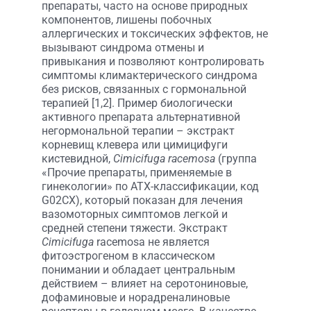
препараты, часто на основе природных
компонентов, лишены побочных
аллергических и токсических эффектов, не
вызывают синдрома отмены и
привыкания и позволяют контролировать
симптомы климактерического синдрома
без рисков, связанных с гормональной
терапией [1,2]. Пример биологически
активного препарата альтернативной
негормональной терапии – экстракт
корневищ клевера или цимицифуги
кистевидной,
Cimicifuga racemosa
(группа
«Прочие препараты, применяемые в
гинекологии» по АТХ-классификации, код
G02CX), который показан для лечения
вазомоторных симптомов легкой и
средней степени тяжести. Экстракт
Cimicifuga
racemosa не является
фитоэстрогеном в классическом
понимании и обладает центральным
действием – влияет на серотониновые,
дофаминовые и норадреналиновые