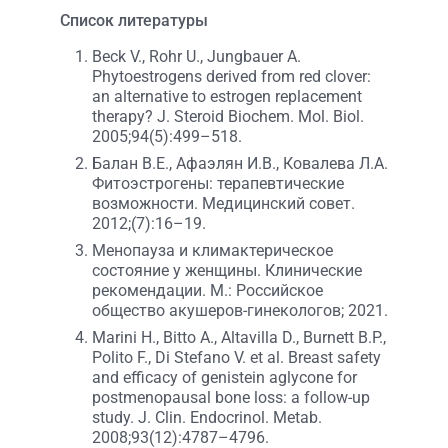
Список литературы
Beck V., Rohr U., Jungbauer A.
Phytoestrogens derived from red clover:
an alternative to estrogen replacement
therapy? J. Steroid Biochem. Mol. Biol.
2005;94(5):499–518.
Балан В.Е., Афаэлян И.В., Ковалева Л.А.
Фитоэстрогены: терапевтические
возможности. Медицинский совет.
2012;(7):16–19.
Менопауза и климактерическое
состояние у женщины. Клинические
рекомендации. М.: Российское
общество акушеров-гинекологов; 2021.
Marini H., Bitto A., Altavilla D., Burnett B.P.,
Polito F., Di Stefano V. et al. Breast safety
and efficacy of genistein aglycone for
postmenopausal bone loss: a follow-up
study. J. Clin. Endocrinol. Metab.
2008;93(12):4787–4796.