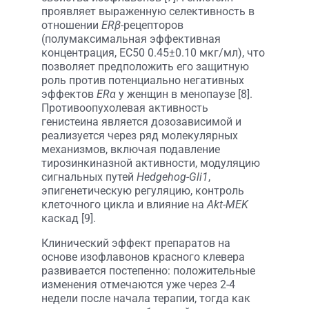
проявляет выраженную селективность в
отношении
ERβ
-рецепторов
(полумаксимальная эффективная
концентрация, EC50 0.45±0.10 мкг/мл), что
позволяет предположить его защитную
роль против потенциально негативных
эффектов
ERα
у женщин в менопаузе [8].
Противоопухолевая активность
генистеина является дозозависимой и
реализуется через ряд молекулярных
механизмов, включая подавление
тирозинкиназной активности, модуляцию
сигнальных путей
Hedgehog-Gli1
,
эпигенетическую регуляцию, контроль
клеточного цикла и влияние на
Akt-MEK
каскад [9].
Клинический эффект препаратов на
основе изофлавонов красного клевера
развивается постепенно: положительные
изменения отмечаются уже через 2-4
недели после начала терапии, тогда как