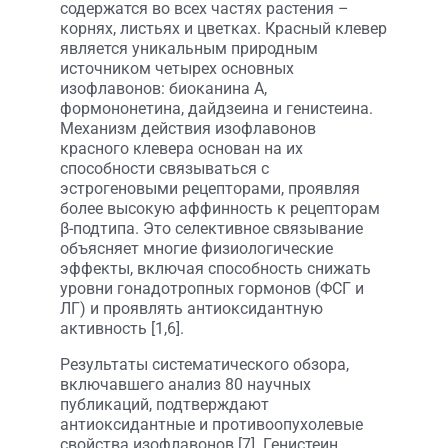
содержатся во всех частях растения –
корнях, листьях и цветках. Красный клевер
является уникальным природным
источником четырех основных
изофлавонов: биоканина А,
формононетина, дайдзеина и генистеина.
Механизм действия изофлавонов
красного клевера основан на их
способности связываться с
эстрогеновыми рецепторами, проявляя
более высокую аффинность к рецепторам
β-подтипа. Это селективное связывание
объясняет многие физиологические
эффекты, включая способность снижать
уровни гонадотропных гормонов (ФСГ и
ЛГ) и проявлять антиоксидантную
активность [1,6].
Результаты систематического обзора,
включавшего анализ 80 научных
публикаций, подтверждают
антиоксидантные и противоопухолевые
свойства изофлавонов [7]. Генистеин