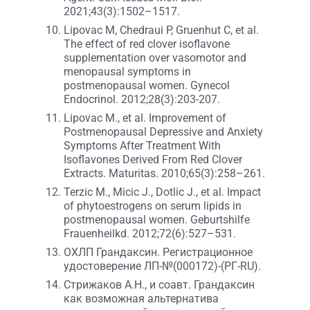
2021;43(3):1502–1517.
Lipovac M, Chedraui P, Gruenhut C, et al.
The effect of red clover isoflavone
supplementation over vasomotor and
menopausal symptoms in
postmenopausal women. Gynecol
Endocrinol. 2012;28(3):203-207.
Lipovac M., et al. Improvement of
Postmenopausal Depressive and Anxiety
Symptoms After Treatment With
Isoflavones Derived From Red Clover
Extracts. Maturitas. 2010;65(3):258–261.
Terzic M., Micic J., Dotlic J., et al. Impact
of phytoestrogens on serum lipids in
postmenopausal women. Geburtshilfe
Frauenheilkd. 2012;72(6):527–531.
ОХЛП Грандаксин. Регистрационное
удостоверение ЛП-№(000172)-(РГ-RU).
Стрижаков А.Н., и соавт. Грандаксин
как возможная альтернатива