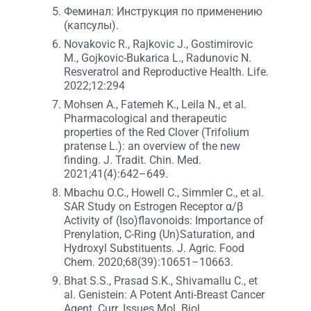
Феминал: Инструкция по применению
(капсулы).
Novakovic R., Rajkovic J., Gostimirovic
M., Gojkovic-Bukarica L., Radunovic N.
Resveratrol and Reproductive Health. Life.
2022;12:294
Mohsen A., Fatemeh K., Leila N., et al.
Pharmacological and therapeutic
properties of the Red Clover (Trifolium
pratense L.): an overview of the new
finding. J. Tradit. Chin. Med.
2021;41(4):642–649.
Mbachu O.C., Howell C., Simmler C., et al.
SAR Study on Estrogen Receptor α/β
Activity of (Iso)flavonoids: Importance of
Prenylation, C-Ring (Un)Saturation, and
Hydroxyl Substituents. J. Agric. Food
Chem. 2020;68(39):10651–10663.
Bhat S.S., Prasad S.K., Shivamallu C., et
al. Genistein: A Potent Anti-Breast Cancer
Agent. Curr. Issues Mol. Biol.