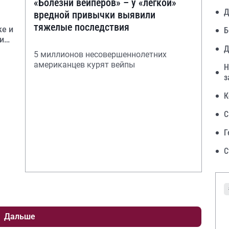
«Болезни вейперов» – у «легкой»
Д
вредной привычки выявили
тяжелые последствия
ке и
Б
ия
Д
5 миллионов несовершеннолетних
американцев курят вейпы
Н
з
К
С
Г
С
Дальше