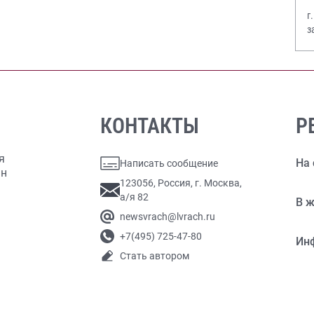
г
з
В
КОНТАКТЫ
Р
я
На 
Написать сообщение
ан
123056, Россия, г. Москва,
а/я 82
В ж
newsvrach@lvrach.ru
+7(495) 725-47-80
Ин
Стать автором