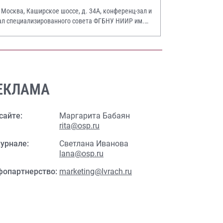
. Москва, Каширское шоссе, д. 34А, конференц-зал и
ал специализированного совета ФГБНУ НИИР им.
.А. Насоновой
ЕКЛАМА
сайте:
Маргарита Бабаян
rita@osp.ru
урнале:
Светлана Иванова
lana@osp.ru
фопартнерство:
marketing@lvrach.ru