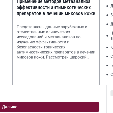
Применение методов метаанализа
Д
эффективности антимикотических
препаратов в лечении микозов кожи
Б
Д
Представлены данные зарубежных и
отечественных клинических
Н
исследований и метаанализов по
з
изучению эффективности и
безопасности топических
К
антимикотических препаратов в лечении
С
микозов кожи. Рассмотрен широкий
спектр активности современных
Г
препаратов: ант
С
Дальше