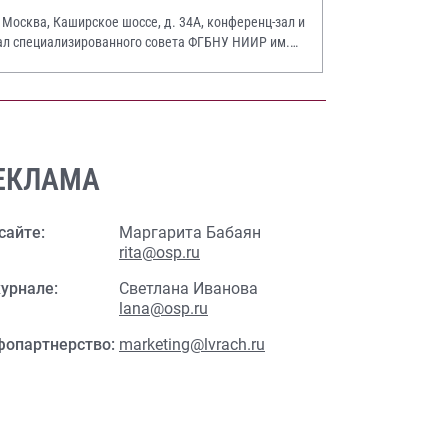
. Москва, Каширское шоссе, д. 34А, конференц-зал и
ал специализированного совета ФГБНУ НИИР им.
.А. Насоновой
ЕКЛАМА
сайте:
Маргарита Бабаян
rita@osp.ru
урнале:
Светлана Иванова
lana@osp.ru
фопартнерство:
marketing@lvrach.ru