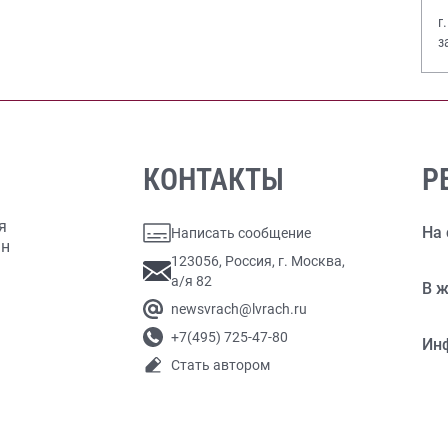
г
з
В
КОНТАКТЫ
Р
я
На 
Написать сообщение
ан
123056, Россия, г. Москва,
а/я 82
В ж
newsvrach@lvrach.ru
+7(495) 725-47-80
Ин
Стать автором