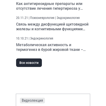
Как антитиреоидные препараты или
отсутствие лечения гипертиреоза у
беременных влияют на врожденные
пороки развития?
20.11.21
| Психоневрология | Эндокринология
Связь между дисфункцией щитовидной
железы и когнитивными функциями
поставлена под сомнение
10.10.21
| Эндокринология
Метаболическая активность и
термогенез в бурой жировой ткани –
чувствительный маркер тиреоидного
статуса
Все новости
Видеолекция