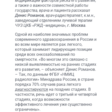
модификации факторов риска его развития,
а также о важности совместной работы
государства, врача и пациента рассказал
Денис Романов
, врач-радиотерапевт, к.м.н.,
заведующий отделением лучевой терапии
ЧУЗ ЦКБ «РЖД–медицина»,
г. Москва
.
Одной из наиболее значимых проблем
современного здравоохранения в России и
во всем мире является рак легкого,
который занимает лидирующие позиции
среди всех онкозаболеваний по
смертности. «Во многом это связано с
низкой выявляемостью на ранних стадиях
его развития, – объясняет Денис Романов.
– Так, по данным ФГБУ «НМИЦ
радиологии» Минздрава России, в стране
порядка 70% случаев рака легкого
диагностируются
на поздних стадиях. В
частности, речь идет о третьей и четвертой
стадиях, когда возможности
эффективного лечения уже существенно
ограничены».