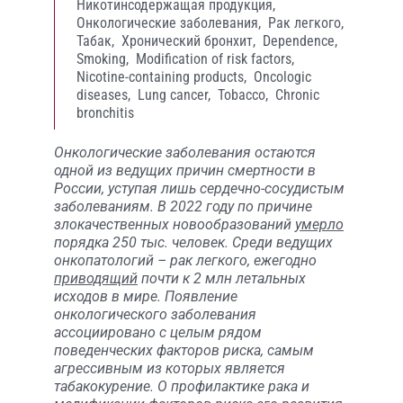
Никотинсодержащая продукция,
Онкологические заболевания,
Рак легкого,
Табак,
Хронический бронхит,
Dependence,
Smoking,
Modification of risk factors,
Nicotine-containing products,
Oncologic
diseases,
Lung cancer,
Tobacco,
Chronic
bronchitis
Онкологические заболевания остаются
одной из ведущих причин смертности в
России, уступая лишь сердечно-сосудистым
заболеваниям. В 2022 году по причине
злокачественных новообразований
умерло
порядка 250 тыс. человек. Среди ведущих
онкопатологий – рак легкого, ежегодно
приводящий
почти к 2 млн летальных
исходов в мире. Появление
онкологического заболевания
ассоциировано с целым рядом
поведенческих факторов риска, самым
агрессивным из которых является
табакокурение. О профилактике рака и