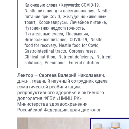
Ключевые слова / keywords:
COVID-19,
Nestle питание для восстановления,
Nestle
питание при Covid,
Желудочно-кишечный
тракт,
Коронавирусы,
Лечебное питание,
Нутриентная недостаточность,
Питательные смеси,
Пневмония,
Энтеральное питание,
COVID-19,
Nestle
food for recovery,
Nestle food for Covid,
Gastrointestinal tracts,
Coronaviruses,
Clinical nutrition,
Nutrient deficiency,
Nutrient
solutions,
Pneumonia,
Enteral nutrition
Лектор — Сергеев Валерий Николаевич
,
д.м.н., главный научный сотрудник одела
соматической реабилитации,
репродуктивного здоровья и активного
долголетия ФГБУ «НМИЦ РК»
Министерства здравоохранения
Российской Федерации, врач-диетолог