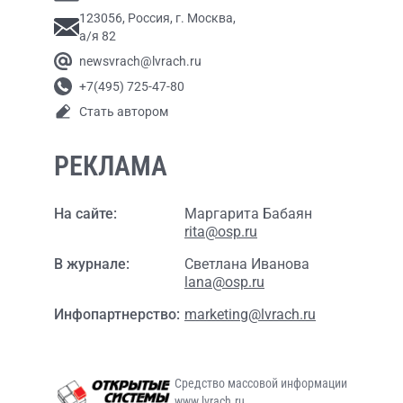
123056, Россия, г. Москва,
а/я 82
newsvrach@lvrach.ru
+7(495) 725-47-80
Стать автором
РЕКЛАМА
На сайте:
Маргарита Бабаян
rita@osp.ru
В журнале:
Светлана Иванова
lana@osp.ru
Инфопартнерство:
marketing@lvrach.ru
Средство массовой информации
www.lvrach.ru