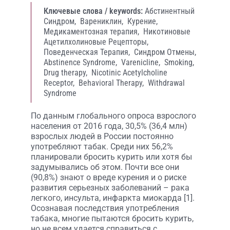
Ключевые слова / keywords:
Абстинентный
Синдром,
Варениклин,
Курение,
Медикаментозная терапия,
Никотиновые
Ацетилхолиновые Рецепторы,
Поведенческая Терапия,
Синдром Отмены,
Abstinence Syndrome,
Varenicline,
Smoking,
Drug therapy,
Nicotinic Acetylcholine
Receptor,
Behavioral Therapy,
Withdrawal
Syndrome
По данным глобального опроса взрослого
населения от 2016 года, 30,5% (36,4 млн)
взрослых людей в России постоянно
употребляют табак. Среди них 56,2%
планировали бросить курить или хотя бы
задумывались об этом. Почти все они
(90,8%) знают о вреде курения и о риске
развития серьезных заболеваний – рака
легкого, инсульта, инфаркта миокарда [1].
Осознавая последствия употребления
табака, многие пытаются бросить курить,
но не всем удается справиться с