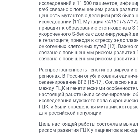
исследований и 11 500 пациентов, инфици
preS
связано с повышением риска развития 
ценность мутантов с делецией preS была
исследовании [11]. Мутация
rtA181T/sW17
приводит к образованию стоп-кодона в S 
укороченного S-белка с доминирующей де
в гепатоците, приводя к стрессу эндопла
онкогенных клеточных путей [12]. Важно 
связано с повышенным риском развития Г
связана с повышенным риском развития Г
Распространенность генотипов вируса и 
регионах. В России опубликованы единич
секвенирование ВГВ [15-17]. Согласно на
между ГЦК и генетическими особенностями
настоящей работе были секвенированы об
исследования мужского пола с хроническ
ГЦК, и были определены мутации, которы
для российской популяции.
Цель настоящей работы состояла в выяв
риском развития ГЦК у пациентов в исход