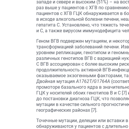
западе и севере и высоким (51%) – на вос
раз выше у пациентов с ХГВ по сравнению
пациентов с ХГВ ГЦК обнаруживается в бо
в исходе алкогольной болезни печени, не
гепатита С. Установлено, что тяжесть теч
и С, а также вирусом иммунодефицита чел
Геном ВГВ подвержен мутациям, и некото
трансформацией заболеваний печени. Изве
уровнем репликации, генотипом и геном
различных генотипов ВГВ с вариацией нук
С ВГВ ассоциирован с более высоким риск
продолжительность активной ВГВ-инфекци
оказываемое экзогенными факторами, так
Двойная мутация
A1762T/G1764A
(соответ
промоторе базального ядра в значительно
ГЦК у носителей обоих генотипов В и С [7
до постановки диагноза ГЦК, что позвол
мутации в качестве сильного прогностиче
географических районах [7].
Точечные мутации, делеции или вставки 
обнаруживаются у пациентов с длительно 