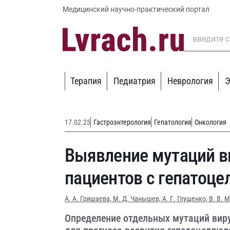
Медицинский научно-практический портал
Терапия
Педиатрия
Неврология
Э
17.02.25
Гастроэнтерология
Гепатология
Онкология
Выявление мутаций ви
пациентов с гепатоц
А. А. Гришаева,
М. Д. Чанышев,
А. Г. Глущенко,
В. В. 
Определение отдельных мутаций виру