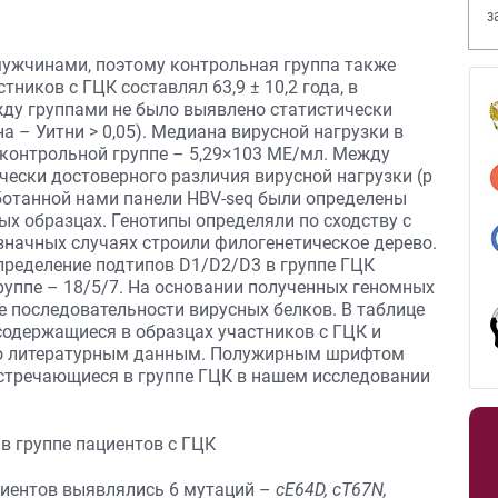
з
В
мужчинами, поэтому контрольная группа также
ников с ГЦК составлял 63,9 ± 10,2 года, в
ежду группами не было выявлено статистически
а – Уитни > 0,05). Медиана вирусной нагрузки в
 контрольной группе – 5,29×103 МЕ/мл. Между
чески достоверного различия вирусной нагрузки (p
аботанной нами панели HBV-seq были определены
х образцах. Генотипы определяли по сходству с
начных случаях строили филогенетическое дерево.
пределение подтипов D1/D2/D3 в группе ГЦК
группе – 18/5/7. На основании полученных геномных
 последовательности вирусных белков. В таблице
одержащиеся в образцах участников с ГЦК и
о литературным данным. Полужирным шрифтом
стречающиеся в группе ГЦК в нашем исследовании
ациентов выявлялись 6 мутаций –
cE64D, cT67N,