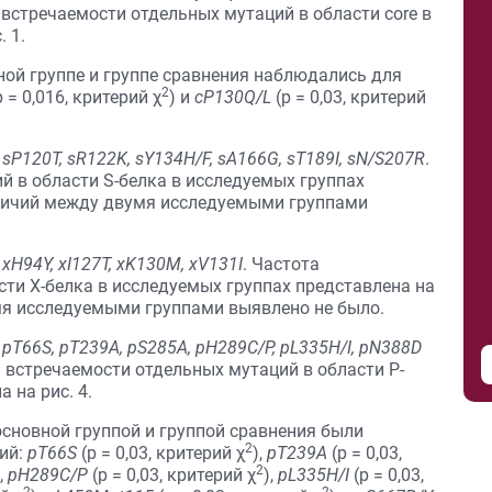
 встречаемости отдельных мутаций в области core в
 1.
ной группе и группе сравнения наблюдались для
2
р = 0,016, критерий χ
) и
cP130Q/L
(р = 0,03, критерий
:
sP120T, sR122K, sY134H/F, sA166G, sT189I, sN/S207R
.
й в области S-белка в исследуемых группах
зличий между двумя исследуемыми группами
xH94Y, xI127T, xK130M, xV131I
. Частота
ти Х-белка в исследуемых группах представлена на
мя исследуемыми группами выявлено не было.
:
pT66S, pT239A, pS285A, pH289C/P, pL335H/I, pN388D
а встречаемости отдельных мутаций в области P-
 на рис. 4.
сновной группой и группой сравнения были
2
ий:
pT66S
(р = 0,03, критерий χ
),
pT239A
(р = 0,03,
2
,
pH289C/P
(р = 0,03, критерий χ
),
pL335H/I
(р = 0,03,