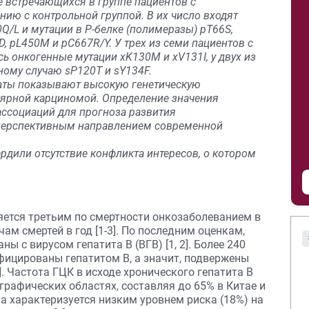
е встречающихся в группе пациентов с
ию с контрольной группой. В их число входят
0Q/L и мутации в P-белке (полимеразы) pT66S,
D, pL450M и pC667R/Y. У трех из семи пациентов с
 онкогенные мутации xK130M и xV131I, у двух из
дному случаю sP120T и sY134F.
таты показывают высокую генетическую
лярной карциномой. Определение значения
 ассоциаций для прогноза развития
перспективным направлением современной
рдили отсутствие конфликта интересов, о котором
ется третьим по смертности онкозаболеванием в
ам смертей в год [1-3]. По последним оценкам,
ы с вирусом гепатита В (ВГВ) [1, 2]. Более 240
фицированы гепатитом В, а значит, подвержены
]. Частота ГЦК в исходе хронического гепатита B
графических областях, составляя до 65% в Китае и
па характеризуется низким уровнем риска (18%) на