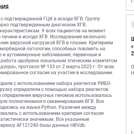
г
НИЯ
с подтвержденной ГЦК в исходе ВГВ. Группу
торно подтвержденным диагнозом ХГВ,
арактеристикам. У всех пациентов на момент
 печени в исходе ХГВ. Исследование включало
Ш
ния вирусной нагрузкой ВГВ в плазме. Критерием
«
морбидной патологии, способных повлиять на
2
е и аутоиммунные заболевания, первичные и
 работа одобрена локальным этическим комитетом
ора», протокол № 133 от 2 марта 2023 г. От всех
О
мированное согласие на участие в исследовании.
Н
дили с использованием набора реагентов РИБО-
грузку определяли с помощью набора реагентов
ля определения вирусных геномов использовалась
для полногеномного секвенирования ВГВ. Все
одились на языке Python. Различия между
вались с использованием критерия согласия
 статистически значимым. Все указанные
еренсу AF121240 базы данных HBVdb.
г