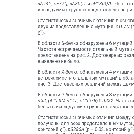
cA74G, cE77Q, cA80I/T
и
cP130Q/L
. Частота
исследуемых группах представлена на рис.
Статистически значимые отличия в основ
двух из представленных мутаций:
cT67N
(
2
χ
).
В области S-белка обнаружены 6 мутаций
Частота встречаемости отдельный мутаци
представлена на рис. 2. Достоверных ра
выявлено не было.
В области Х-белка обнаружены 4 мутации:
встречаемости отдельных мутаций в облас
рис. 3. Достоверных различий между дву
В области Р-белка обнаружены 8 мутаций
rt53, pL450M rt115, pC667R/Y rt332
. Частот
белка в исследуемых группах представлена
Статистически значимые отличия между о
получены для всех представленных мутац
2
2
критерий χ
),
pS285A
(р = 0,02, критерий χ
)