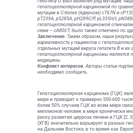
генотипу D. Был выявлен ряд мутаций, чащ
гепатоцеллюлярной карциномой по сравнен
мутации в C-белке (ядерном) cT67N и cP13
pT239A, pS285A, pH289C/P, pL335H/I, pN388
гепатоцеллюлярной карциномой отмечались
семи – cA80I/T, было также отмечено по о
Заключение.
Таким образом, наши резуль
вариативность у пациентов с гепатоцеллю
отдельных мутаций вируса гепатита В и их
гепатоцеллюлярной карциномы является 
медицины.
Конфликт интересов.
Авторы статьи подтве
необходимо сообщить.
Гепатоцеллюлярная карцинома (ГЦК) явля
мире и приводит к примерно 500-600 тысяч
более 50% случаев ГЦК во всем мире связан
миллионов человек в мире хронически ин
риску развития цирроза печени и ГЦК [2, 3
(ХГВ) значительно варьирует в разных гео
на Дальнем Востоке, в то время как Евро