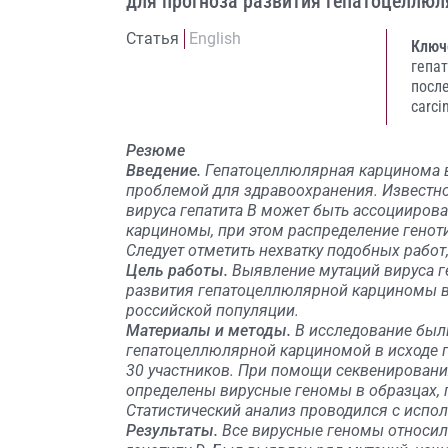
для прогноза развития гепатоцеллю
Статья
English
Ключ
гепат
посл
carci
Резюме
Введение.
Гепатоцеллюлярная карцинома в 
проблемой для здравоохранения. Известно
вируса гепатита В может быть ассоцииров
карциномы, при этом распределение геноти
Следует отметить нехватку подобных рабо
Цель работы.
Выявление мутаций вируса г
развития гепатоцеллюлярной карциномы в 
российской популяции.
Материалы и методы.
В исследование был
гепатоцеллюлярной карциномой в исходе г
30 участников. При помощи секвенировани
определены вирусные геномы в образцах, 
Статистический анализ проводился с испо
Результаты.
Все вирусные геномы относил