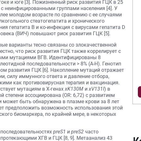
токе и юге [3]. Пожизненный риск развития ГЦК в 25
 с неинфицированными группами населения [4]. У
лее молодом возрасте по сравнению с ее случаями
алкогольного стеатогепатита и хронического
ения гепатита В и ко-инфекция с вирусами гепатита D
овека (ВИЧ) повышают риск развития ГЦК [5].
рые варианты тесно связаны со злокачественной
стно, что риск развития ГЦК также коррелирует с
ными мутациями ВГВ. Идентифицированы 8
леотидной последовательности > 8% (A-H). Генотип
ом развития ГЦК [6]. Накопление мутаций отражает
и, силу иммунного ответа и давление отбора,
ими как противовирусная терапия и вакцинация.
ствует мутациям в Х-генах
xK130M
и
xV131I
) в
й степени ассоциирована (OR: 6,72) с развитием
] и может быть обнаружена в плазме крови за 8 лет
яет предположить возможность использования этой
ского биомаркера, по крайней мере, в некоторых
в последовательностях
preS1
и
рreS2
часто
протекающими ХГВ и ГЦК [8, 9]. Метаанализ 43