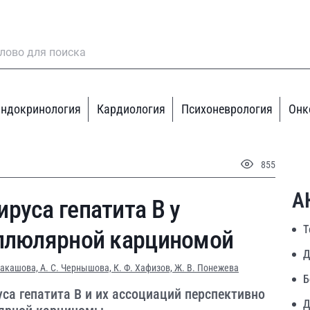
ндокринология
Кардиология
Психоневрология
Онк
855
А
руса гепатита В у
Т
еллюлярной карциномой
Д
Макашова,
А. С. Чернышова,
К. Ф. Хафизов,
Ж. В. Понежева
Б
са гепатита В и их ассоциаций перспективно
Д