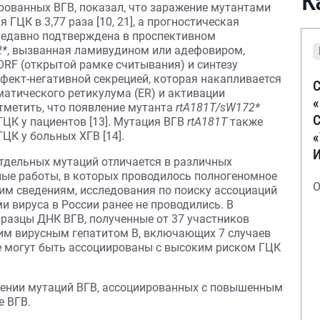
К
рованных ВГВ, показал, что заражение мутантами
ГЦК в 3,77 раза [10, 21], а прогностическая
 недавно подтверждена в проспективном
2*
, вызванная ламивудином или адефовиром,
ORF (открытой рамке считывания) и синтезу
фект-негативной секрецией, которая накапливается
С
зматического ретикулума (ER) и активации
отметить, что появление мутанта
rtA181T/sW172*
С
ЦК у пациентов [13]. Мутация ВГВ
rtA181T
также
ЦК у больных ХГB [14].
отдельных мутаций отличается в различных
ные работы, в которых проводилось полногеномное
О
шим сведениям, исследования по поиску ассоциаций
 вируса в России ранее не проводились. В
разцы ДНК ВГВ, полученные от 37 участников
им вирусным гепатитом В, включающих 7 случаев
е могут быть ассоциированы с высоким риском ГЦК
лении мутаций ВГВ, ассоциированных с повышенным
е ВГВ.