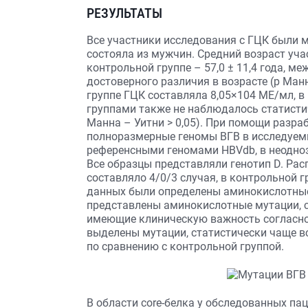
РЕЗУЛЬТАТЫ
Все участники исследования с ГЦК были 
состояла из мужчин. Средний возраст участ
контрольной группе – 57,0 ± 11,4 года, м
достоверного различия в возрасте (р Манн
группе ГЦК составляла 8,05×104 МЕ/мл, в
группами также не наблюдалось статисти
Манна – Уитни > 0,05). При помощи разр
полноразмерные геномы ВГВ в исследуемы
референсными геномами HBVdb, в неодноз
Все образцы представляли генотип D. Рас
составляло 4/0/3 случая, в контрольной 
данных были определены аминокислотные
представлены аминокислотные мутации, с
имеющие клиническую важность согласн
выделены мутации, статистически чаще в
по сравнению с контрольной группой.
В области core-белка у обследованных п