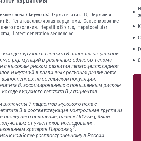
лярной карциномы.
Н
евые слова / keywords:
Вирус гепатита B,
Вирусный
з
ит В,
Гепатоцеллюлярная карцинома,
Секвенирование
К
еднего поколения,
Hepatitis B virus,
Hepatocellular
noma,
Latest generation sequencing
С
Г
исходе вирусного гепатита В является актуальной
, что ряд мутаций в различных областях генома
С
ан с высоким риском развития гепатоцеллюлярной
пов и мутаций в различных регионах различается.
т, выполненных на российской популяции.
епатита В, ассоциированных с повышенным риском
исходе вирусного гепатита В у пациентов
и включены 7 пациентов мужского пола с
епатита В и соответствующая контрольная группа из
я последнего поколения, панель HBV-seq, были
полученных от участников исследования.
2
льзованием критерия Пирсона χ
.
ись к наиболее распространенному в России