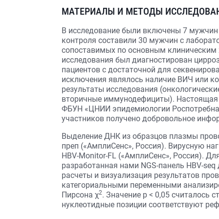
МАТЕРИАЛЫ И МЕТОДЫ ИССЛЕДОВА
В исследование были включены 7 мужчин 
контроля составили 30 мужчин с лабора
сопоставимых по основным клиническим х
исследования был диагностирован цирроз
пациентов с достаточной для секвенирова
исключения являлось наличие ВИЧ или ко
результаты исследования (онкологически
вторичные иммунодефициты). Настоящая
ФБУН «ЦНИИ эпидемиологии Роспотребнадз
участников получено добровольное инфор
Выделение ДНК из образцов плазмы прово
преп («АмплиСенс», Россия). Вирусную на
HBV-Monitor-FL («АмплиСенс», Россия). Д
разработанная нами NGS-панель HBV-seq 
расчеты и визуализация результатов пров
категориальными переменными анализиро
2
Пирсона χ
. Значение p < 0,05 считалось
нуклеотидные позиции соответствуют реф