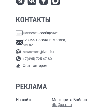
КОНТАКТЫ
Написать сообщение
123056, Россия, г. Москва,
а/я 82
newsvrach@lvrach.ru
+7(495) 725-47-80
Стать автором
РЕКЛАМА
На сайте:
Маргарита Бабаян
rita@osp.ru