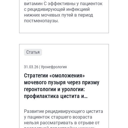
витамин С эффективны у пациенток
с рецидивирующей инфекцией
нижних мочевых путей в период
постменопаузы.
Статья
31.03.26
| Уронефрология
Стратегии «омоложения»
мочевого пузыря через призму
геронтологии и урологии:
профилактика цистита и
поддержка слизистой у
пациенток старшего возраста
Развитие рецидивирующего цистита
у пациенток старшего возраста
нельзя рассматривать в отрыве от