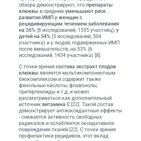
обзора демонстрируют, что
препараты
клюквы
в среднем
уменьшают риск
развития ИМП у женщин с
рецидивирующим течением заболевания
на 26%
(8 исследований, 1555 участниц),
у
детей на 54%
(5 исследований, 504
участника) и у людей, подверженных ИМП
после вмешательств, на 53% (6
исследований, 1434 участника) [8].
С точки зрения
состава экстракт плодов
клюквы
является мультикомпонентным
биокомплексом и содержит также
фенольные кислоты, флавонолы,
тритерпеноиды и т.д, и может
рассматриваться как дополнительный
источник
витамина C
[22]. Такой состав
демонстрирует антиоксидантные эффекты
- снижается активность свободных
радикалов и ослабляется оксидативное
повреждение тканей [22]. С точки зрения
профилактики рецидивов, этот вклад