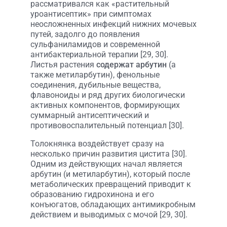
рассматривался как «растительный
уроантисептик» при симптомах
неосложненных инфекций нижних мочевых
путей, задолго до появления
сульфаниламидов и современной
антибактериальной терапии [29, 30].
Листья растения
содержат арбутин
(а
также метиларбутин), фенольные
соединения, дубильные вещества,
флавоноиды и ряд других биологически
активных компонентов, формирующих
суммарный антисептический и
противовоспалительный потенциал [30].
Толокнянка воздействует сразу на
несколько причин развития цистита [30].
Одним из действующих начал является
арбутин (и метиларбутин), который после
метаболических превращений приводит к
образованию гидрохинона и его
конъюгатов, обладающих антимикробным
действием и выводимых с мочой [29, 30].