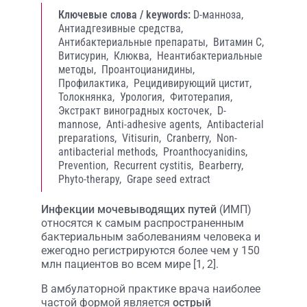
Ключевые слова / keywords:
D-манноза,
Антиадгезивные средства,
Антибактериальные препараты,
Витамин С,
Витисурин,
Клюква,
Неантибактериальные
методы,
Проантоцианидины,
Профилактика,
Рецидивирующий цистит,
Толокнянка,
Урология,
Фитотерапия,
Экстракт виноградных косточек,
D-
mannose,
Anti-adhesive agents,
Antibacterial
preparations,
Vitisurin,
Cranberry,
Non-
antibacterial methods,
Proanthocyanidins,
Prevention,
Recurrent cystitis,
Bearberry,
Phyto-therapy,
Grape seed extract
Инфекции мочевыводящих путей
(ИМП)
относятся к самым распространенным
бактериальным заболеваниям человека и
ежегодно регистрируются более чем у 150
млн пациентов во всем мире [1, 2].
В амбулаторной практике врача наиболее
частой формой является
острый