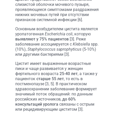
слизистой оболочки мочевого пузыря,
проявляющееся симптомами раздражения
нижних мочевых путей при отсутствии
признаков системной инфекции [6].
Основным возбудителем цистита является
уропатогенная
Escherichia coli
, которую
выявляют у 75% пациентов
[3]. Реже
заболевание ассоциируется с
Klebsiella
spp.
(10%),
Staphylococcus saprophyticus
(5-10%)
или другими бактериями [3].
Цистит имеет выраженные возрастные
пики и чаще развивается у женщин
фертильного возраста
25-40 лет
, а также у
пациенток
старше 55 лет
, то есть в
постменопаузе [3, 5]. В практическом
здравоохранении заболевание формирует
значимый поток обращений: по данным
российских источников,
до 60%
консультаций уролога
связаны с острым
или рецидивирующим циститом [3].