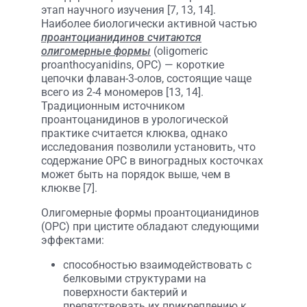
этап научного изучения [7, 13, 14].
Наиболее биологически активной частью
проантоцианидинов считаются
олигомерные формы
(oligomeric
proanthocyanidins, OPC) — короткие
цепочки флаван-3-олов, состоящие чаще
всего из 2-4 мономеров [13, 14].
Традиционным источником
проантоцанидинов в урологической
практике считается клюква, однако
исследования позволили установить, что
содержание OPC в виноградных косточках
может быть на порядок выше, чем в
клюкве [7].
Олигомерные формы проантоцианидинов
(OPC) при цистите обладают следующими
эффектами:
способностью взаимодействовать с
белковыми структурами на
поверхности бактерий и
препятствовать их прикреплению к