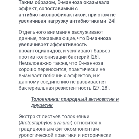
Таким образом, D-манноза оказывала
эффект, сопоставимый с
антибиотикопрофилактикой, при этом не
увеличивая нагрузку антибиотиками
[24].
Отдельного внимания заслуживают
данные, показывающие, что
D-манноза
увеличивает эффективность
проантоцианидов
, и усиливают барьер
против колонизации бактерий [26].
Немаловажно также, что D-манноза
хорошо переносится, практически не
вызывает побочных эффектов, и к
данному соединению не развивается
бактериальная резистентность [27, 28].
Толокнянка: природный антисептик и
диуретик
Экстракт листьев толокнянки
(
Arctostaphylos uva-ursi
) относится к
традиционным фитокомпонентам
урологической практики и исторически