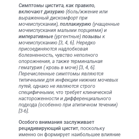
Симптомы цистита, как правило,
включают дизурию
(боль/жжение или
выраженный дискомфорт при
мочеиспускании),
поллакиурию
(учащенные
мочеиспускания малыми порциями) и
императивные
(ургентные)
позывы
к
мочеиспусканию [3, 4, 6]. Нередко
присоединяются надлобковая
болезненность, чувство неполного
опорожнения, а также терминальная
гематурия ( кровь в моче) [3, 4, 6].
Перечисленные симптомы являются
типичными для инфекции нижних мочевых
путей, однако не являются строго
специфичными, что требует клинической
настороженности и дифференциального
подхода (особенно при атипичном течении)
[3-6].
Особого внимания заслуживает
рецидивирующий цистит
, поскольку
именно он формирует наибольшее влияние