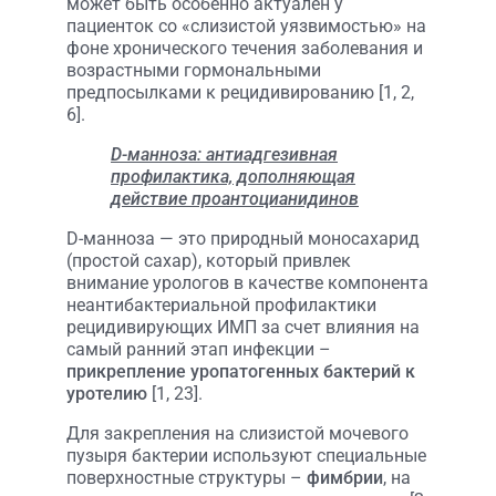
может быть особенно актуален у
пациенток со «слизистой уязвимостью» на
фоне хронического течения заболевания и
возрастными гормональными
предпосылками к рецидивированию [1, 2,
6].
D-манноза: антиадгезивная
профилактика, дополняющая
действие проантоцианидинов
D-манноза — это природный моносахарид
(простой сахар), который привлек
внимание урологов в качестве компонента
неантибактериальной профилактики
рецидивирующих ИМП за счет влияния на
самый ранний этап инфекции –
прикрепление уропатогенных бактерий к
уротелию
[1, 23].
Для закрепления на слизистой мочевого
пузыря бактерии используют специальные
поверхностные структуры –
фимбрии
, на