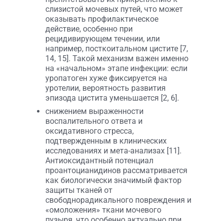
слизистой мочевых путей, что может
оказывать профилактическое
действие, особенно при
рецидивирующем течении, или
например, посткоитальном цистите [7,
14, 15]. Такой механизм важен именно
на «начальном» этапе инфекции: если
уропатоген хуже фиксируется на
уротелии, вероятность развития
эпизода цистита уменьшается [2, 6].
снижением выраженности
воспалительного ответа и
оксидативного стресса,
подтвержденным в клинических
исследованиях и мета-анализах [11].
Антиоксидантный потенциал
проантоцианидинов рассматривается
как биологически значимый фактор
защиты тканей от
свободнорадикального повреждения и
«омоложения» ткани мочевого
пузыря, что особенно актуально при