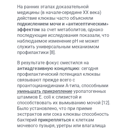
На ранних этапах доказательной
медицины (в начале-середине XX века)
действие клюквы часто объясняли
подкислением мочи и «антисептическим»
эффектом
за счет метаболитов, однако
последующие исследования показали, что
наблюдаемое изменение pH не может
служить универсальным механизмом
профилактики [8].
В результате фокус сместился на
антиадгезивную концепцию
: сегодня
профилактический потенциал клюквы
связывают прежде всего с
проантоцианидинами A-типа, способными
уменьшать прикрепление
уропатогенных
штаммов E. coli к слизистой и
способствовать их вымыванию мочой [12].
Было установлено, что при приеме
экстрактов или сока клюквы способность
бактерий
прикрепляться
к клеткам
мочевого пузыря, уретры или влагалища