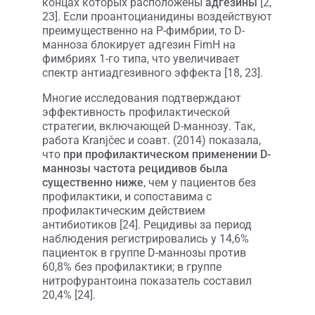
концах которых расположены
адгезины
[2,
23]. Если проантоцианидины воздействуют
преимущественно на P-фимбрии, то D-
манноза блокирует адгезин FimH на
фимбриях 1-го типа, что увеличивает
спектр антиадгезивного эффекта [18, 23].
Многие исследования подтверждают
эффективность профилактической
стратегии, включающей D-маннозу. Так,
работа Kranjčec и соавт. (2014) показала,
что
при профилактическом применении D-
маннозы частота рецидивов была
существенно ниже
, чем у пациентов без
профилактики, и сопоставима с
профилактическим действием
антибиотиков [24]. Рецидивы за период
наблюдения регистрировались у 14,6%
пациенток в группе D-маннозы против
60,8% без профилактики; в группе
нитрофурантоина показатель составил
20,4% [24].