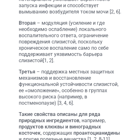
запуска инфекции и способствует
вымыванию возбудителя током мочи [2, 6].
Вторая
– модуляция (усиление и где
необходимо ослабление) локального
воспалительного ответа, ограничение
повреждения слизистой, поскольку
хроническое воспаление само по себе
поддерживает уязвимость барьера
слизистой[1, 2].
Третья
– поддержка местных защитных
механизмов и восстановление
функциональной устойчивости слизистой,
ее «омоложение», особенно в группах
высокого риска (например, в
постменопаузе) [3, 4, 6].
Такие свойства описаны для ряда
природных ингредиентов
, например,
продуктов клюквы и виноградных
косточек
, содержащих
проантоцианидины
и другие полезные вещества [1, 2, 8-11].