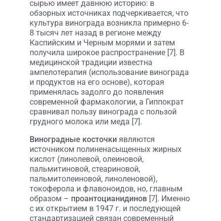
сырью имеет давнюю историю: в
обзорных источниках подчеркивается, что
культура винограда возникла примерно 6-
8 тысяч лет назад в регионе между
Каспийским и Черным морями и затем
получила широкое распространение [7]. В
медицинской традиции известна
ампелотерапия (использование винограда
и продуктов на его основе), которая
применялась задолго до появления
современной фармакологии, а Гиппократ
сравнивал пользу винограда с пользой
грудного молока или меда [7].
Виноградные косточки
являются
источником полиненасыщенных жирных
кислот (линолевой, олеиновой,
пальмитиновой, стеариновой,
пальмитолеиновой, линоленовой),
токоферола и флавоноидов, но, главным
образом –
проантоцианидинов
[7]. Именно
с их открытием в 1947 г. и последующей
стандартизацией связан современный