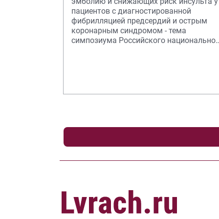
эмболию и снижающих риск инсульта у
пациентов с диагностированной
фибрилляцией предсердий и острым
коронарным синдромом - тема
симпозиума Российского национально
конгресса кардиологов