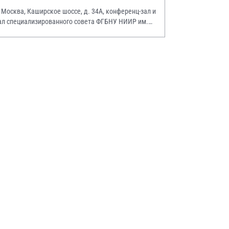
. Москва, Каширское шоссе, д. 34А, конференц-зал и
ал специализированного совета ФГБНУ НИИР им.
.А. Насоновой