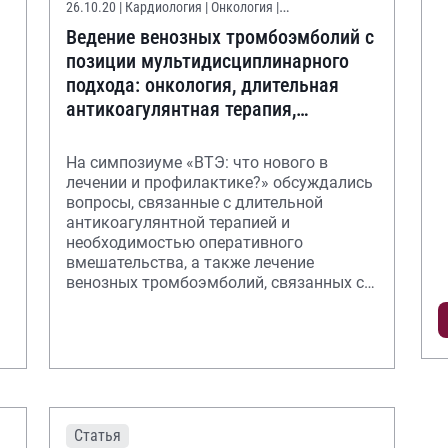
26.10.20
| Кардиология | Онкология |
Онконастороженность
Ведение венозных тромбоэмболий с
позиции мультидисциплинарного
подхода: онкология, длительная
антикоагулянтная терапия,
периоперационный период
На симпозиуме «ВТЭ: что нового в
лечении и профилактике?» обсуждались
вопросы, связанные с длительной
антикоагулянтной терапией и
ы
необходимостью оперативного
вмешательства, а также лечение
венозных тромбоэмболий, связанных с
онкологическими заболеваниями
Статья