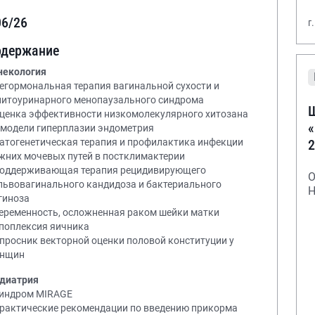
06/26
г
одержание
некология
Негормональная терапия вагинальной сухости и
нитоуринарного менопаузального синдрома
Ш
Оценка эффективности низкомолекулярного хитозана
«
 модели гиперплазии эндометрия
2
Патогенетическая терапия и профилактика инфекции
жних мочевых путей в постклимактерии
Поддерживающая терапия рецидивирующего
О
львовагинального кандидоза и бактериального
Н
гиноза
Беременность, осложненная раком шейки матки
Апоплексия яичника
Опросник векторной оценки половой конституции у
нщин
диатрия
Синдром MIRAGE
Практические рекомендации по введению прикорма