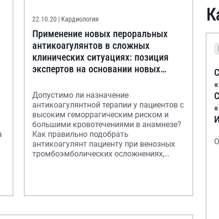
К
22.10.20
| Кардиология
Применение новых пероральных
антикоагулянтов в сложных
клинических ситуациях: позиция
экспертов на основании новых
С
исследований
С
Допустимо ли назначение
антикоагулянтной терапии у пациентов с
высоким геморрагическим риском и
большими кровотечениями в анамнезе?
а
Как правильно подобрать
О
антикоагулянт пациенту при венозных
тромбоэмболических осложнениях,
ассоциированных с онкологией?