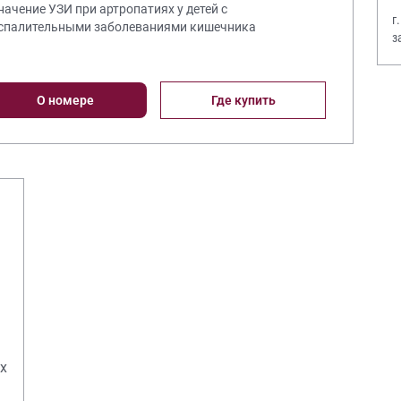
Значение УЗИ при артропатиях у детей с
г
спалительными заболеваниями кишечника
з
В
О номере
Где купить
х