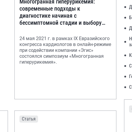
Многогранная гиперурикемия:
Д
современные подходы к
диагностике начиная с
Б
бессимптомной стадии и выбору
Д
стратегии лечения
24 мая 2021 г. в рамках IX Евразийского
Н
конгресса кардиологов в онлайн-режиме
з
при содействии компании «Эгис»
К
состоялся симпозиум «Многогранная
гиперурикемия».
С
Г
С
Статья