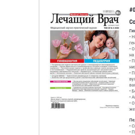
#
С
Ги
• 
ге
• 
на
• 
ни
• 
ву
ва
• 
• 
• 
же
Пе
• 
• 