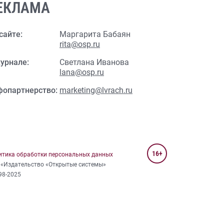
ЕКЛАМА
сайте:
Маргарита Бабаян
rita@osp.ru
урнале:
Светлана Иванова
lana@osp.ru
фопартнерство:
marketing@lvrach.ru
16+
итика обработки персональных данных
 «Издательство «Открытые системы»
98-2025