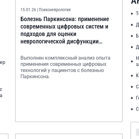
А
15.01.26
| Психоневрология
Т
Болезнь Паркинсона: применение
Д
современных цифровых систем и
подходов для оценки
Б
неврологической дисфункции
Д
пациентов (литературный обзор)
Выполнен комплексный анализ опыта
Н
ер
применения современных цифровых
з
технологий у пациентов с болезнью
К
Паркинсона.
С
с
а
Г
С