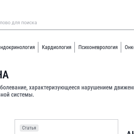
ндокринология
Кардиология
Психоневрология
Онк
НА
аболевание, характеризующееся нарушением движен
вной системы.
Статья