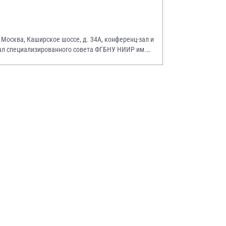
. Москва, Каширское шоссе, д. 34А, конференц-зал и
ал специализированного совета ФГБНУ НИИР им.
.А. Насоновой