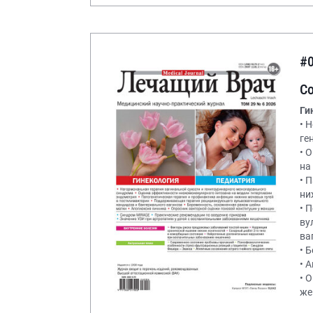
#
С
Ги
• 
ге
• 
на
• 
ни
• 
ву
ва
• 
• 
• 
же