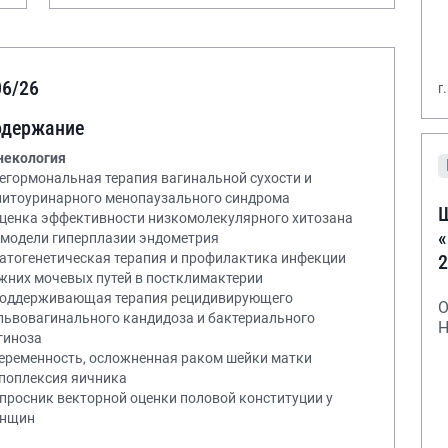
06/26
г
одержание
некология
Негормональная терапия вагинальной сухости и
нитоуринарного менопаузального синдрома
Ш
Оценка эффективности низкомолекулярного хитозана
«
 модели гиперплазии эндометрия
2
Патогенетическая терапия и профилактика инфекции
жних мочевых путей в постклимактерии
Поддерживающая терапия рецидивирующего
О
львовагинального кандидоза и бактериального
Н
гиноза
Беременность, осложненная раком шейки матки
Апоплексия яичника
Опросник векторной оценки половой конституции у
нщин