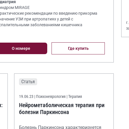
диатрия
Синдром MIRAGE
Практические рекомендации по введению прикорма
Значение УЗИ при артропатиях у детей с
г
спалительными заболеваниями кишечника
з
В
О номере
Где купить
Статья
19.06.23
| Психоневрология | Терапия
:
Нейрометаболическая терапия при
болезни Паркинсона
Болезнь Паркинсона характеризуется