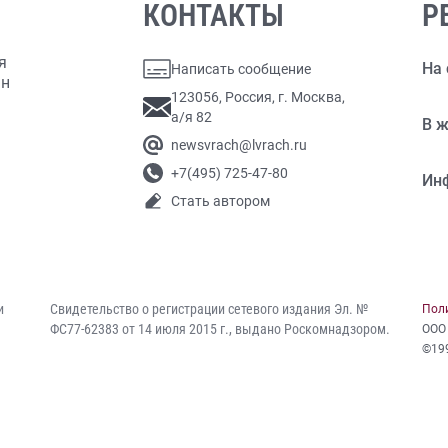
КОНТАКТЫ
Р
я
На 
Написать сообщение
ан
123056, Россия, г. Москва,
а/я 82
В ж
newsvrach@lvrach.ru
+7(495) 725-47-80
Ин
Стать автором
и
Свидетельство о регистрации сетевого издания Эл. №
Пол
ФС77-62383 от 14 июля 2015 г., выдано Роскомнадзором.
ООО
©19