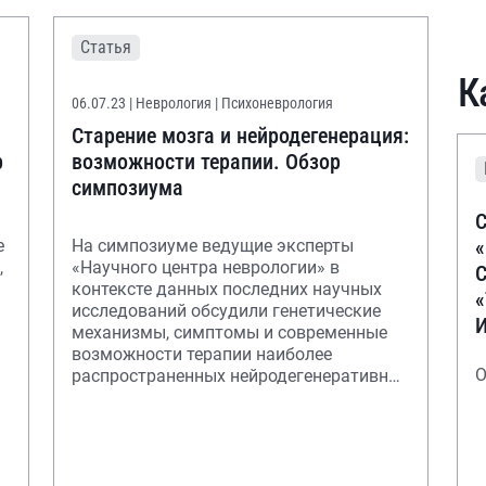
Статья
К
06.07.23
| Неврология | Психоневрология
Старение мозга и нейродегенерация:
р
возможности терапии. Обзор
симпозиума
С
е
На симпозиуме ведущие эксперты
,
«Научного центра неврологии» в
С
контексте данных последних научных
исследований обсудили генетические
механизмы, симптомы и современные
возможности терапии наиболее
О
распространенных нейродегенеративных
заболеваний