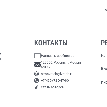
г
з
В
КОНТАКТЫ
Р
я
На 
Написать сообщение
ан
123056, Россия, г. Москва,
а/я 82
В ж
newsvrach@lvrach.ru
+7(495) 725-47-80
Ин
Стать автором