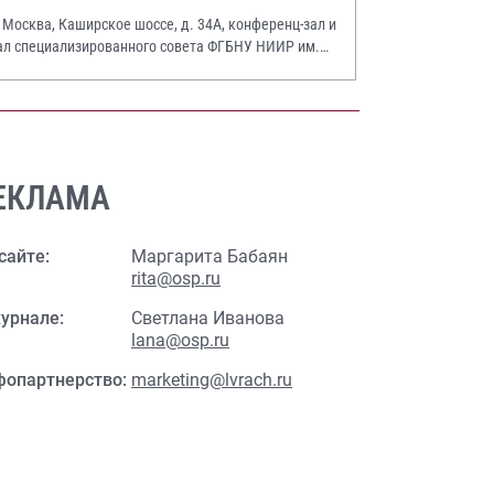
. Москва, Каширское шоссе, д. 34А, конференц-зал и
ал специализированного совета ФГБНУ НИИР им.
.А. Насоновой
ЕКЛАМА
сайте:
Маргарита Бабаян
rita@osp.ru
урнале:
Светлана Иванова
lana@osp.ru
фопартнерство:
marketing@lvrach.ru