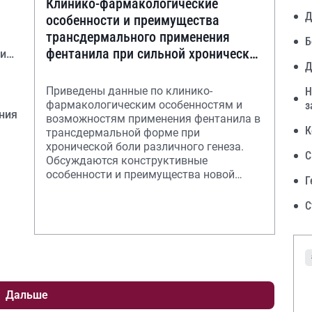
Клинико-фармакологические
Д
особенности и преимущества
трансдермального применения
Б
фентанила при сильной хронической
нии
Д
боли
Приведены данные по клинико-
Н
фармакологическим особенностям и
з
ния
возможностям применения фентанила в
К
трансдермальной форме при
хронической боли различного генеза.
С
Обсуждаются конструктивные
особенности и преимущества новой
Г
трансдермальной терапевтической сист
С
Дальше