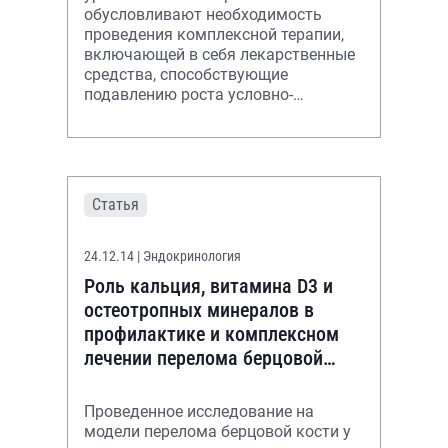
обусловливают необходимость
проведения комплексной терапии,
включающей в себя лекарственные
средства, способствующие
подавлению роста условно-
патогенной флоры и
восстановлению целостности
слизистых урогенита
Статья
24.12.14
| Эндокринология
Роль кальция, витамина D3 и
остеотропных минералов в
профилактике и комплексном
лечении перелома берцовой
кости: результаты
рандомизированного плацебо
Проведенное исследование на
модели перелома берцовой кости у