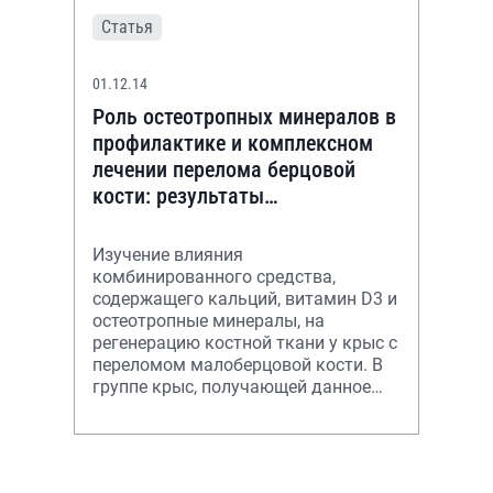
Статья
01.12.14
Роль остеотропных минералов в
профилактике и комплексном
лечении перелома берцовой
кости: результаты
рандомизированного плацебо-
контролируемого экспер
Изучение влияния
комбинированного средства,
содержащего кальций, витамин D3 и
остеотропные минералы, на
регенерацию костной ткани у крыс с
переломом малоберцовой кости. В
группе крыс, получающей данное
средство, регенерация кости идет
быстрее и качественн