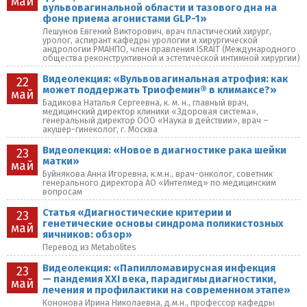
май
вульвовагинальной области и тазового дна на
фоне приема агонистами GLP-1»
Лешунов Евгений Викторович, врач пластический хирург,
уролог, аспирант кафедры урологии и хирургической
андрологии РМАНПО, член правления ISRAIT (Международного
общества реконструктивной и эстетической интимной хирургии)
Видеолекция: «Вульвовагинальная атрофия: как
22
может поддержать Триофемин® в климаксе?»
май
Бадикова Наталья Сергеевна, к. м. н., главный врач,
медицинский директор клиники «Здоровая система»,
генеральный директор ООО «Наука в действии», врач –
акушер-гинеколог, г. Москва
Видеолекция: «Новое в диагностике рака шейки
23
матки»
май
Буйнякова Анна Игоревна, к.м.н., врач-онколог, советник
генерального директора АО «Интелмед» по медицинским
вопросам
Статья «Диагностические критерии и
23
генетические основы синдрома поликистозных
май
яичников: обзор»
Перевод из Metabolites
Видеолекция: «Папилломавирусная инфекция
23
— пандемия XXI века, парадигмы диагностики,
май
лечения и профилактики на современном этапе»
Кононова Ирина Николаевна, д.м.н., профессор кафедры