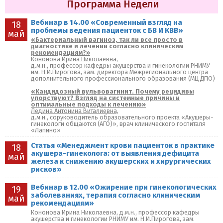
Программа Недели
Вебинар в 14.00 «Современный взгляд на
18
проблемы ведения пациенток с БВ И КВВ»
май
«Бактериальный вагиноз, так ли все просто в
диагностике и лечении согласно клиническим
рекомендациям?»
Кононова Ирина Николаевна,
д.м.н., профессор кафедры акушерства и гинекологии РНИМУ
им. Н.И.Пирогова, зам. директора Межрегионального центра
дополнительного профессионального образования (МЦ ДПО)
«Кандидозный вульвовагинит. Почему рецидивы
упорствуют? Взгляд на системные причины и
оптимальные подходы к лечению»
Ледина Антонина Виталиевна,
д.м.н., соруководитель образовательного проекта «Акушеры-
гинекологи общаются (АГО)», врач клинического госпиталя
«Лапино»
Статья «Менеджмент крови пациенток в практике
18
акушера-гинеколога: от выявления дефицита
май
железа к снижению акушерских и хирургических
рисков»
Вебинар в 12.00 «Ожирение при гинекологических
19
заболеваниях, терапия согласно клиническим
май
рекомендациям»
Кононова Ирина Николаевна, д.м.н., профессор кафедры
акушерства и гинекологии РНИМУ им. Н.И.Пирогова, зам.