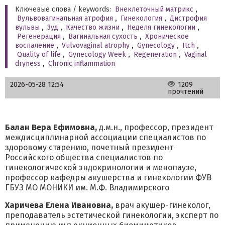
Ключевые слова / keywords:
Внеклеточный матрикс
,
Вульвовагинальная атрофия
,
Гинекология
,
Дистрофия
вульвы
,
Зуд
,
Качество жизни
,
Неделя гинекологии
,
Регенерация
,
Вагинальная сухость
,
Хроническое
воспаление
,
Vulvovaginal atrophy
,
Gynecology
,
Itch
,
Quality of life
,
Gynecology Week
,
Regeneration
,
Vaginal
dryness
,
Chronic inflammation
2026-05-28 12:54
1209
прочтений
Балан Вера Ефимовна,
д.м.н., профессор, президент
междисциплинарной ассоциации специалистов по
здоровому старению, почетный президент
Российского общества специалистов по
гинекологической эндокринологии и менопаузе,
профессор кафедры акушерства и гинекологии ФУВ
ГБУЗ МО МОНИКИ им. М.Ф. Владимирского
Харичева Елена Ивановна,
врач акушер-гинеколог,
преподаватель эстетической гинекологии, эксперт по