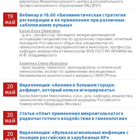
директора Межрегионального центра дополнительного
профессионального образования (МЦ ДПО)
Вебинар в 16.00 «Биомиметическая стратегия
19
регенерации и ее применение при различных
май
заболеваниях вульвы»
Балан Вера Ефимовна
- д.м.н., профессор, президент междисциплинарной
ассоциации специалистов по здоровому старению, почетный
президент Российского общества специалистов по
гинекологической эндокринологии и менопаузе, профессор
кафедры акушерства и гинекологии ФУВ ГБУЗ МО МОНИКИ им.
М.Ф. Владимирского
Харичева Елена Ивановна
- врач акушер-гинеколог, преподаватель эстетической
гинекологии, эксперт по применению инъекционных
биомиметиков внеклеточного матрикса СФЕРО®гель
Видеолекция: «Анемия в большом городе:
20
дефицит, который нельзя игнорировать»
май
Касян Виктория Николаевна, к.м.н., доц. кафедры акушерства,
гинекологии и репродуктивной медицины Российского
Университета Медицины (Москва)
Статья «Опыт применения микроигольчатого
20
радиочастотного воздействия в гинекологии»
май
Видеолекция: «Вульвовагинальные инфекции с
20
позиции российских и зарубежных КР»
май