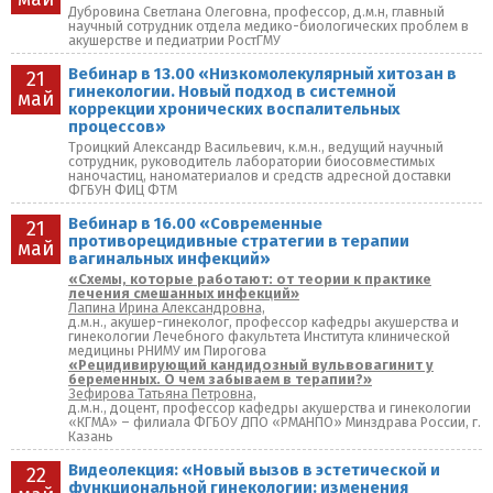
Дубровина Светлана Олеговна, профессор, д.м.н, главный
научный сотрудник отдела медико-биологических проблем в
акушерстве и педиатрии РостГМУ
Вебинар в 13.00 «Низкомолекулярный хитозан в
21
гинекологии. Новый подход в системной
май
коррекции хронических воспалительных
процессов»
Троицкий Александр Васильевич, к.м.н., ведущий научный
сотрудник, руководитель лаборатории биосовместимых
наночастиц, наноматериалов и средств адресной доставки
ФГБУН ФИЦ ФТМ
Вебинар в 16.00 «Современные
21
противорецидивные стратегии в терапии
май
вагинальных инфекций»
«Схемы, которые работают: от теории к практике
лечения смешанных инфекций»
Лапина Ирина Александровна,
д.м.н., акушер-гинеколог, профессор кафедры акушерства и
гинекологии Лечебного факультета Института клинической
медицины РНИМУ им Пирогова
«Рецидивирующий кандидозный вульвовагинит у
беременных. О чем забываем в терапии?»
Зефирова Татьяна Петровна,
д.м.н., доцент, профессор кафедры акушерства и гинекологии
«КГМА» – филиала ФГБОУ ДПО «РМАНПО» Минздрава России, г.
Казань
Видеолекция: «Новый вызов в эстетической и
22
функциональной гинекологии: изменения