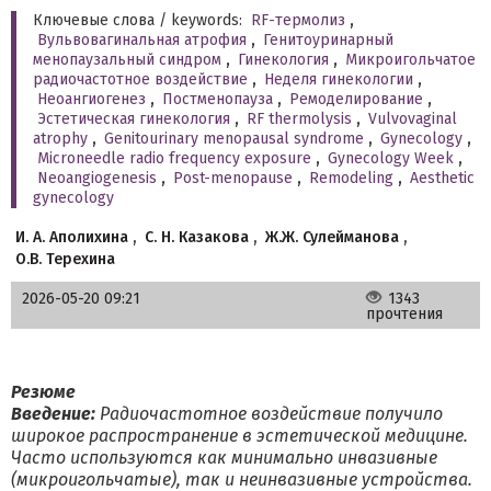
Ключевые слова / keywords:
RF-термолиз
,
Вульвовагинальная атрофия
,
Генитоуринарный
менопаузальный синдром
,
Гинекология
,
Микроигольчатое
радиочастотное воздействие
,
Неделя гинекологии
,
Неоангиогенез
,
Постменопауза
,
Ремоделирование
,
Эстетическая гинекология
,
RF thermolysis
,
Vulvovaginal
atrophy
,
Genitourinary menopausal syndrome
,
Gynecology
,
Microneedle radio frequency exposure
,
Gynecology Week
,
Neoangiogenesis
,
Post-menopause
,
Remodeling
,
Aesthetic
gynecology
И. А. Аполихина
,
С. Н. Казакова
,
Ж.Ж. Сулейманова
,
О.В. Терехина
2026-05-20 09:21
1343
прочтения
Резюме
Введение:
Радиочастотное воздействие получило
широкое распространение в эстетической медицине.
Часто используются как минимально инвазивные
(микроигольчатые), так и неинвазивные устройства.