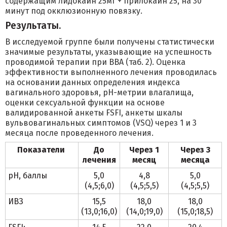
содержащим лидокаин 25мг + прилокаин 25, на 30
минут под окклюзионную повязку.
Результаты.
В исследуемой группе были получены статистически
значимые результаты, указывающие на успешность
проводимой терапии при ВВА (таб. 2). Оценка
эффективности выполненного лечения проводилась
на основании данных определения индекса
вагинального здоровья, pH-метрии влагалища,
оценки сексуальной функции на основе
валидированной анкеты FSFI, анкеты шкалы
вульвовагинальных симптомов (VSQ) через 1 и 3
месяца после проведенного лечения.
Показатели
До
Через 1
Через 3
лечения
месяц
месяца
pH, баллы
5,0
4,8
5,0
(4,5;6,0)
(4,5;5,5)
(4,5;5,5)
ИВЗ
15,5
18,0
18,0
(13,0;16,0)
(14,0;19,0)
(15,0;18,5)