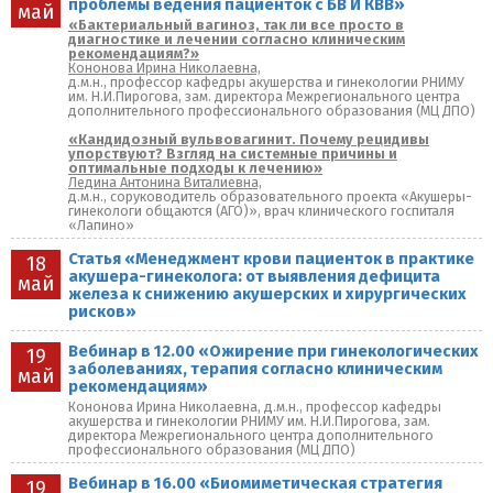
проблемы ведения пациенток с БВ И КВВ»
май
«Бактериальный вагиноз, так ли все просто в
диагностике и лечении согласно клиническим
рекомендациям?»
Кононова Ирина Николаевна,
д.м.н., профессор кафедры акушерства и гинекологии РНИМУ
им. Н.И.Пирогова, зам. директора Межрегионального центра
дополнительного профессионального образования (МЦ ДПО)
«Кандидозный вульвовагинит. Почему рецидивы
упорствуют? Взгляд на системные причины и
оптимальные подходы к лечению»
Ледина Антонина Виталиевна,
д.м.н., соруководитель образовательного проекта «Акушеры-
гинекологи общаются (АГО)», врач клинического госпиталя
«Лапино»
Статья «Менеджмент крови пациенток в практике
18
акушера-гинеколога: от выявления дефицита
май
железа к снижению акушерских и хирургических
рисков»
Вебинар в 12.00 «Ожирение при гинекологических
19
заболеваниях, терапия согласно клиническим
май
рекомендациям»
Кононова Ирина Николаевна, д.м.н., профессор кафедры
акушерства и гинекологии РНИМУ им. Н.И.Пирогова, зам.
директора Межрегионального центра дополнительного
профессионального образования (МЦ ДПО)
Вебинар в 16.00 «Биомиметическая стратегия
19