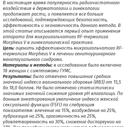
В настоящее время популярность радиочастотного
воздействия в дерматологии и гинекологии
продолжает расти, и появляется все больше
исследований, подтверждающих безопасность,
эффективность и экономичность данного метода. В
этой статье описывается первый опыт применения
аппарата для микроигольчатого RF-термолиза
Morpheus V в гинекологической практике.
Цель:
оценить эффективность микроигольчатого RF-
термолиза Morpheus V в лечении генитоуринарного
менопаузального синдрома.
Материалы и методы:
в исследование было включено
18 женщин с симптомами ГУМС.
Результаты:
было отмечено повышение средних
значений индекса вагинального здоровья (ИВЗ) от 15,5
до 18,0 баллов. Не было отмечено статистически
значимых значений снижения уровня рН влагалища. По
данным анкетирования увеличение индекса женской
сексуальной функции (FSFI) по следующим
показателям: влечение на 15%, возбуждение на 25%,
лубрикация на 25%, оргазмичность на 25%,
удовлетворенность на 30%, снижение диспареунии на