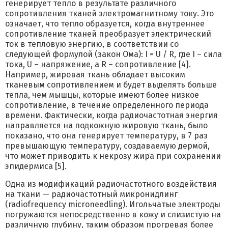
генерирует тепло в результате различного
сопротивления тканей электромагнитному току. Это
означает, что тепло образуется, когда внутреннее
сопротивление тканей преобразует электрический
ток в тепловую энергию, в соответствии со
следующей формулой (закон Ома): I = U / R, где I – сила
тока, U – напряжение, а R – сопротивление [4].
Например, жировая ткань обладает высоким
тканевым сопротивлением и будет выделять больше
тепла, чем мышцы, которые имеют более низкое
сопротивление, в течение определенного периода
времени. Фактически, когда радиочастотная энергия
направляется на подкожную жировую ткань, было
показано, что она генерирует температуру, в 7 раз
превышающую температуру, создаваемую дермой,
что может приводить к некрозу жира при сохранении
эпидермиса [5].
Одна из модификаций радиочастотного воздействия
на ткани — радиочастотный микронидлинг
(radiofrequency microneedling). Игольчатые электроды
погружаются непосредственно в кожу и слизистую на
различную глубину, таким образом прогревая более