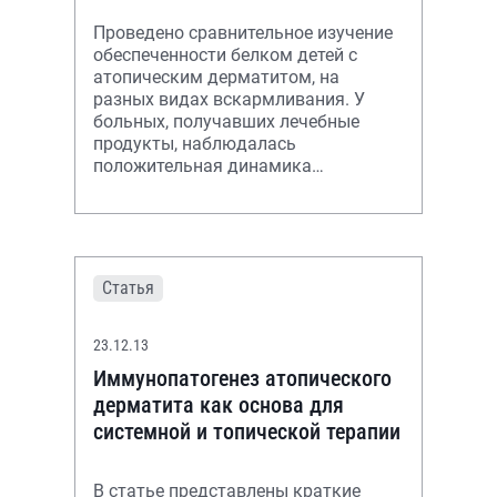
Проведено сравнительное изучение
обеспеченности белком детей с
атопическим дерматитом, на
разных видах вскармливания. У
больных, получавших лечебные
продукты, наблюдалась
положительная динамика
показателей альбумина и
преальбумина в сыворотке крови на
фон
Статья
23.12.13
Иммунопатогенез атопического
дерматита как основа для
системной и топической терапии
В статье представлены краткие