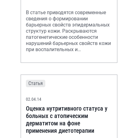
теоретические и практические
инновации
В статье приводятся современные
сведения о формировании
барьерных свойств эпидермальных
структур кожи. Раскрываются
патогенетические особенности
нарушений барьерных свойств кожи
при воспалительных и
десквамативных дерматозах в
детском возрасте.
Статья
02.04.14
Оценка нутритивного статуса у
больных с атопическим
дерматитом на фоне
применения диетотерапии