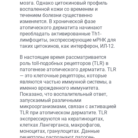
мозга. Однако цитокиновый профиль
воспаленной кожи со временем и
течением болезни существенно
изменяется. В хронической фазе
атопического дерматита начинают
преобладать активированные Th1-
лимфоциты, экспрессирующие мРНК для
таких цитокинов, как интерферон, ИЛ-12.
В настоящее время рассматривается
роль toll-подобных рецепторов (TLR) в
патогенезе атопического дерматита. TLR
— это клеточные рецепторы, которые
являются частью иммунной системы, а
именно врожденного иммунитета.
Показано, что воспалительный ответ,
запускаемый различными
микроорганизмами, связан с активацией
TLR при атопическом дерматите. TLR
экспрессируются на кератиноцитах,
клетках Лангерганса, макрофагов,
моноцитах, гранулоцитах. Данные
рецепторы распознают патоген-