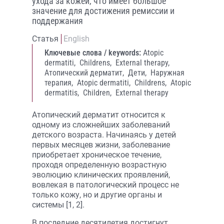
ухода за кожей, что имеет большое
значение для достижения ремиссии и
поддержания
Статья
English
Ключевые слова / keywords:
Atopic
dermatiti,
Childrens,
External therapy,
Атопический дерматит,
Дети,
Наружная
терапия,
Atopic dermatiti,
Childrens,
Atopic
dermatitis,
Children,
External therapy
Атопический дерматит относится к
одному из сложнейших заболеваний
детского возраста. Начинаясь у детей
первых месяцев жизни, заболевание
приобретает хроническое течение,
проходя определенную возрастную
эволюцию клинических проявлений,
вовлекая в патологический процесс не
только кожу, но и другие органы и
системы [1, 2].
В последние десятилетия достигнут