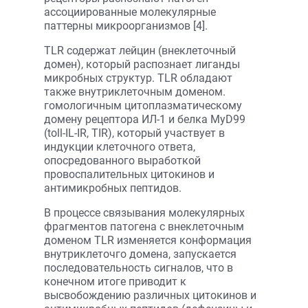
ассоциированные молекулярные
паттерны микроорганизмов [4].
TLR содержат лейцин (внеклеточный
домен), который распознает лиганды
микробных структур. TLR обладают
также внутриклеточным доменом.
гомологичным цитоплазматическому
домену рецептора ИЛ-1 и белка MyD99
(toll-IL-IR, TIR), который участвует в
индукции клеточного ответа,
опосредованного выработкой
провоспалительных цитокинов и
антимикробных пептидов.
В процессе связывания молекулярных
фрагментов патогена с внеклеточным
доменом TLR изменяется конформация
внутриклеточго домена, запускается
последовательность сигналов, что в
конечном итоге приводит к
высвобождению различных цитокинов и