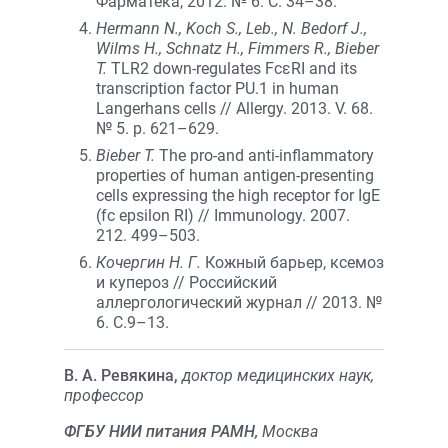
Фарматека, 2012. № 6. С. 34–38.
Hermann N., Koch S., Leb., N. Bedorf J.,
Wilms H., Schnatz H., Fimmers R., Bieber
T.
TLR2 down-regulates FcεRI and its
transcription factor PU.1 in human
Langerhans cells // Allergy. 2013. V. 68.
№ 5. p. 621–629.
Bieber T.
The pro-and anti-inflammatory
properties of human antigen-presenting
cells expressing the high receptor for IgE
(fc epsilon RI) // Immunology. 2007.
212. 499–503.
Кочергин Н. Г.
Кожный барьер, ксемоз
и купероз // Российский
аллергологический журнал // 2013. №
6. C.9–13.
В. А. Ревякина,
доктор медицинских наук,
профессор
ФГБУ НИИ питания РАМН,
Москва