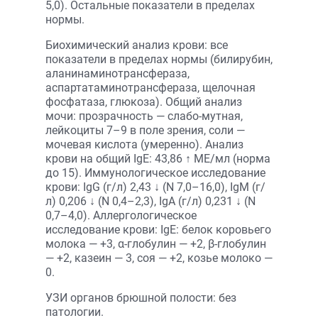
5,0). Остальные показатели в пределах
нормы.
Биохимический анализ крови: все
показатели в пределах нормы (билирубин,
аланинаминотрансфераза,
аспартатаминотрансфераза, щелочная
фосфатаза, глюкоза). Общий анализ
мочи: прозрачность — слабо-мутная,
лейкоциты 7–9 в поле зрения, соли —
мочевая кислота (умеренно). Анализ
крови на общий IgE: 43,86 ↑ МЕ/мл (норма
до 15). Иммунологическое исследование
крови: IgG (г/л) 2,43 ↓ (N 7,0–16,0), IgМ (г/
л) 0,206 ↓ (N 0,4–2,3), IgА (г/л) 0,231 ↓ (N
0,7–4,0). Аллергологическое
исследование крови: IgE: белок коровьего
молока — +3, α-глобулин — +2, β-глобулин
— +2, казеин — 3, соя — +2, козье молоко —
0.
УЗИ органов брюшной полости: без
патологии.