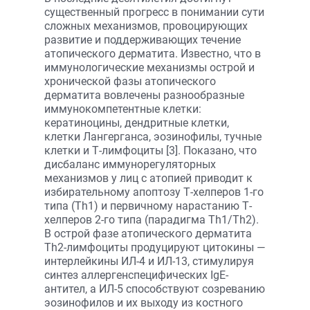
существенный прогресс в понимании сути
сложных механизмов, провоцирующих
развитие и поддерживающих течение
атопического дерматита. Известно, что в
иммунологические механизмы острой и
хронической фазы атопического
дерматита вовлечены разнообразные
иммунокомпетентные клетки:
кератиноцины, дендритные клетки,
клетки Лангерганса, эозинофилы, тучные
клетки и Т-лимфоциты [3]. Показано, что
дисбаланс иммунорегуляторных
механизмов у лиц с атопией приводит к
избирательному апоптозу Т-хелперов 1-го
типа (Th1) и первичному нарастанию Т-
хелперов 2-го типа (парадигма Th1/Th2).
В острой фазе атопического дерматита
Th2-лимфоциты продуцируют цитокины —
интерлейкины ИЛ-4 и ИЛ-13, стимулируя
синтез аллергенспецифических IgE-
антител, а ИЛ-5 способствуют созреванию
эозинофилов и их выходу из костного