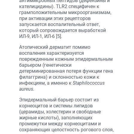
антимикробных пептидов (дефензины и
кателицидины). TLR2 специфичен к
грамположительным микроорганизмам,
при активации этих рецепторов
запускается воспалительный ответ,
который сопровождается выработкой
ИЛ-9, ИЛ-1, ИЛ-6 [5].
Атопический дерматит помимо
воспаления характеризуется
поврежденным кожным эпидермальным
барьером (генетически
детерминированная потеря функции гена
филаггрина) и склонностью кожи к
инфекциям, а именно к
Staphilococcus
aureus.
Эпидермальный барьер состоит из
корнеоцитов и системы липидов
(церамиды, холестерин и свободные
жирные кислоты), заполняющих
промежутки между корнеоцитами и
сохраняющих целостность рогового слоя,