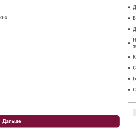
Д
жно
Б
Д
Н
з
К
С
Г
С
Дальше