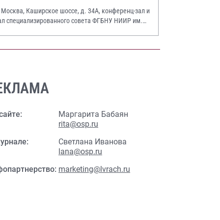
. Москва, Каширское шоссе, д. 34А, конференц-зал и
ал специализированного совета ФГБНУ НИИР им.
.А. Насоновой
ЕКЛАМА
сайте:
Маргарита Бабаян
rita@osp.ru
урнале:
Светлана Иванова
lana@osp.ru
фопартнерство:
marketing@lvrach.ru