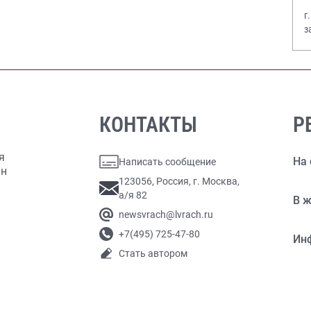
г
з
В
КОНТАКТЫ
Р
я
На 
Написать сообщение
ан
123056, Россия, г. Москва,
а/я 82
В ж
newsvrach@lvrach.ru
+7(495) 725-47-80
Ин
Стать автором