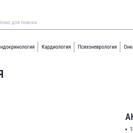
ндокринология
Кардиология
Психоневрология
Онк
Я
А
Т