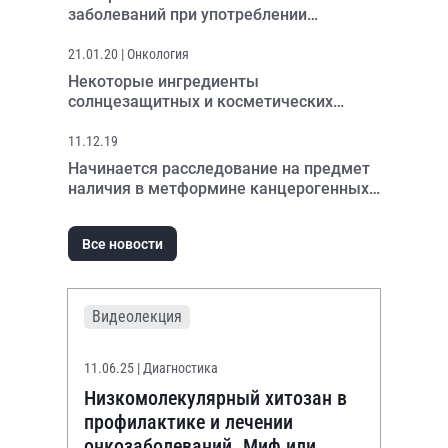
заболеваний при употреблении
продуктов с нитритами и нитратами
21.01.20
| Онкология
Некоторые ингредиенты
солнцезащитных и косметических
средств являются канцерогенами для
рака молочной железы
11.12.19
Начинается расследование на предмет
наличия в метформине канцерогенных
веществ
Все новости
Видеолекция
11.06.25
| Диагностика
Низкомолекулярный хитозан в
профилактике и лечении
онкозаболеваний. Миф или