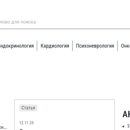
ндокринология
Кардиология
Психоневрология
Онк
Статья
А
12.11.25
Т
сне