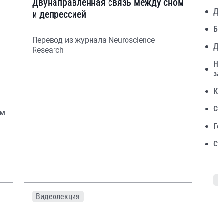
Двунаправленная связь между сном
Д
и депрессией
Б
Перевод из журнала Neuroscience
Д
Research
Н
з
К
С
ом
Г
С
Видеолекция