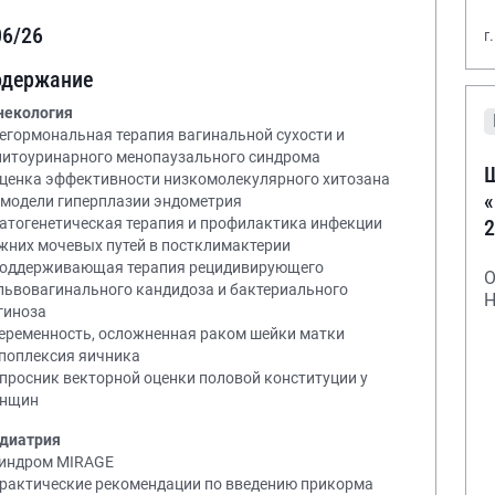
06/26
г
одержание
некология
Негормональная терапия вагинальной сухости и
нитоуринарного менопаузального синдрома
Ш
Оценка эффективности низкомолекулярного хитозана
«
 модели гиперплазии эндометрия
2
Патогенетическая терапия и профилактика инфекции
жних мочевых путей в постклимактерии
Поддерживающая терапия рецидивирующего
О
львовагинального кандидоза и бактериального
Н
гиноза
Беременность, осложненная раком шейки матки
Апоплексия яичника
Опросник векторной оценки половой конституции у
нщин
диатрия
Синдром MIRAGE
Практические рекомендации по введению прикорма