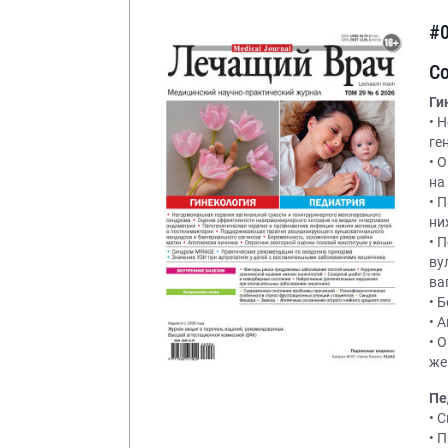
#
С
Ги
• 
ге
• 
на
• 
ни
• 
ву
ва
• 
• 
• 
же
Пе
• 
• 