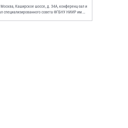
. Москва, Каширское шоссе, д. 34А, конференц-зал и
ал специализированного совета ФГБНУ НИИР им.
.А. Насоновой