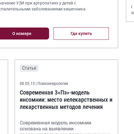
Значение УЗИ при артропатиях у детей с
г
спалительными заболеваниями кишечника
з
В
О номере
Где купить
Статья
08.05.15
| Психоневрология
Современная 3«Пэ»-модель
инсомнии: место нелекарственных и
лекарственных методов лечения
Cовременная модель инсомнии
основана на выявлении