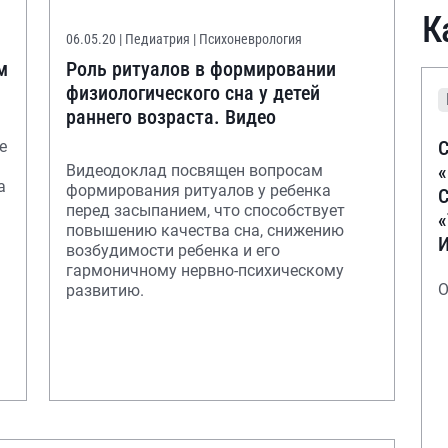
К
06.05.20
| Педиатрия | Психоневрология
м
Роль ритуалов в формировании
физиологического сна у детей
раннего возраста. Видео
С
е
Видеодоклад посвящен вопросам
а
формирования ритуалов у ребенка
С
перед засыпанием, что способствует
повышению качества сна, снижению
возбудимости ребенка и его
гармоничному нервно-психическому
О
развитию.