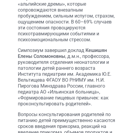
«альпийские дремы», которые
сопровождаются внезапным
пробуждением, сильным испугом, страхом,
ощущением опасности. В 60–69% случаев
эти состояния провоцируются
психотравмирующими событиями и
психоэмоциональным стрессом.
Симпозиум завершил доклад
Кешишян
Елены Соломоновны
, д.м.н., профессора,
руководителя отделения неонатологии и
патологии детей раннего возраста
Института педиатрии им. Академика Ю.Е.
Вельтищева ФГАОУ ВО РНИМУ им. Н.И.
Пирогова Минздрава России, главного
педиатра АО «Ильинская больница»,
«Формирование пищевых привычек: как
проконсультировать родителей».
Вопросы консультирования родителей по
питанию детей преимущественно касаются
сроков введения прикорма, реакций на
введение прикорма, объемов продуктов и