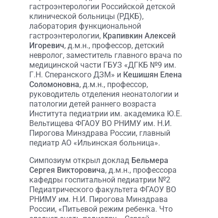
гастроэнтерологии Российской детской
клинической больницы (РДКБ),
лаборатория функциональной
гастроэнтерологии,
Крапивкин Алексей
Игоревич
, д.м.н., профессор, детский
невролог, заместитель главного врача по
медицинской части ГБУЗ «ДГКБ №9 им.
Г.Н. Сперанского ДЗМ» и
Кешишян Елена
Соломоновна
, д.м.н., профессор,
руководитель отделения неонатологии и
патологии детей раннего возраста
Института педиатрии им. академика Ю.Е.
Вельтищева ФГАОУ ВО РНИМУ им. Н.И.
Пирогова Минздрава России, главный
педиатр АО «Ильинская больница».
Симпозиум открыл доклад
Бельмера
Сергея Викторовича
, д.м.н., профессора
кафедры госпитальной педиатрии №2
Педиатрического факультета ФГАОУ ВО
РНИМУ им. Н.И. Пирогова Минздрава
России, «Питьевой режим ребенка. Что