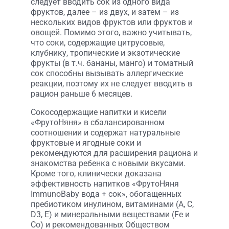
следует вводить сок из одного вида
фруктов, далее – из двух, и затем – из
нескольких видов фруктов или фруктов и
овощей. Помимо этого, важно учитывать,
что соки, содержащие цитрусовые,
клубнику, тропические и экзотические
фрукты (в т.ч. бананы, манго) и томатный
сок способны вызывать аллергические
реакции, поэтому их не следует вводить в
рацион раньше 6 месяцев.
Сокосодержащие напитки и кисели
«ФрутоНяня» в сбалансированном
соотношении и содержат натуральные
фруктовые и ягодные соки и
рекомендуются для расширения рациона и
знакомства ребенка с новыми вкусами.
Кроме того, клинически доказана
эффективность напитков «ФрутоНяня
ImmunoBaby вода + сок», обогащенных
пребиотиком инулином, витаминами (А, С,
D3, E) и минеральными веществами (Fe и
Co) и рекомендованных Обществом