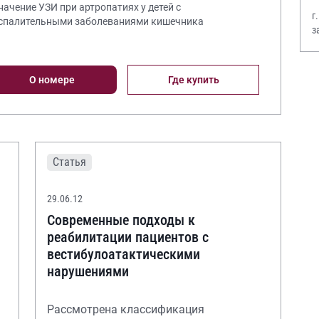
Значение УЗИ при артропатиях у детей с
г
спалительными заболеваниями кишечника
з
В
О номере
Где купить
Статья
29.06.12
Современные подходы к
реабилитации пациентов с
вестибулоатактическими
нарушениями
Рассмотрена классификация