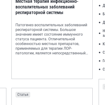
Местная терапия инфекционно-
Д
воспалительных заболеваний
респираторной системы
Б
Д
Патогенез воспалительных заболеваний
респираторной системы. Большое
Н
значение имеет состояние иммунного
з
статуса пациента. Отличительной
особенностью местных препаратов,
К
применяемых для терапии ЛОР-
С
патологии, является непосредственный
контакт действующего в
Г
С
Статья