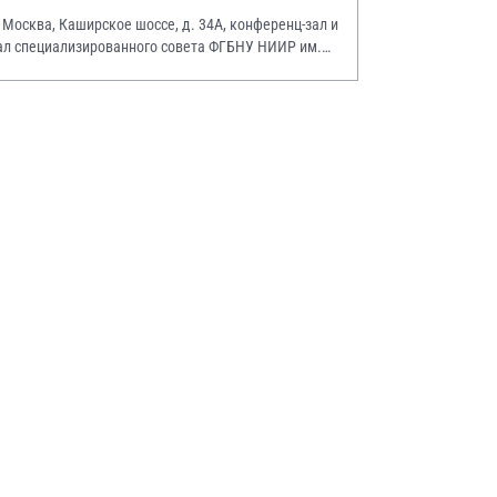
. Москва, Каширское шоссе, д. 34А, конференц-зал и
ал специализированного совета ФГБНУ НИИР им.
.А. Насоновой