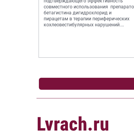
подтверждающего эффективность
совместного использования препарат
бетагистина дигидрохлорид и
пирацетам в терапии периферических
кохлеовестибулярных нарушений.
Лечение позволило добиться стойкого
кл