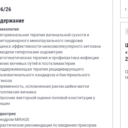
06/26
г
одержание
некология
Негормональная терапия вагинальной сухости и
нитоуринарного менопаузального синдрома
Ш
Оценка эффективности низкомолекулярного хитозана
«
 модели гиперплазии эндометрия
2
Патогенетическая терапия и профилактика инфекции
жних мочевых путей в постклимактерии
Поддерживающая терапия рецидивирующего
О
львовагинального кандидоза и бактериального
Н
гиноза
Беременность, осложненная раком шейки матки
Апоплексия яичника
Опросник векторной оценки половой конституции у
нщин
диатрия
Синдром MIRAGE
Практические рекомендации по введению прикорма