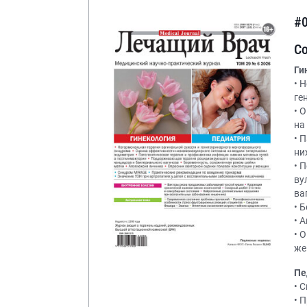
#
С
Ги
• 
ге
• 
на
• 
ни
• 
ву
ва
• 
• 
• 
же
Пе
• 
• 