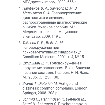
МЕДпресс-информ, 2009, 555 с.
Парфенов В. А., Замерград М. В.,
Мельников О. А.
Головокружение:
диагностика и лечение,
распространенные диагностические
ошибки. Учебное пособие. М.:
Медицинское информационное
агентство, 2009, 149 с.
Табеева Г. Р., Вейн А. М.
Головокружение при
психовегетативных синдромах //
Consilium Medicum. 2001, т. 4, № 15.
Штульман Д. Р.
Головокружение и
нарушение равновесия. В кн.: Болезни
нервной системы. Под ред. Н. Н. Яхно.
М., 2005. С. 125–130.
Brandt T., Dieterich M.
Vertigo and
dizziness: common complains. London:
Springer, 2008. 208 p.
Schmid G., Henningsen P., Dieterich M.,
Sattel H., Lahmann C.
Psychotherapy in