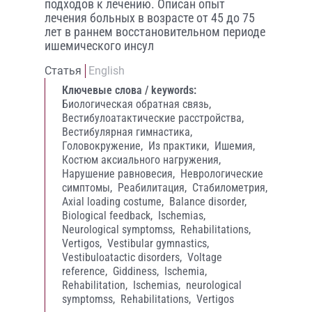
подходов к лечению. Описан опыт
лечения больных в возрасте от 45 до 75
лет в раннем восстановительном периоде
ишемического инсул
Статья
English
Ключевые слова / keywords:
Биологическая обратная связь,
Вестибулоатактические расстройства,
Вестибулярная гимнастика,
Головокружение,
Из практики,
Ишемия,
Костюм аксиального нагружения,
Нарушение равновесия,
Неврологические
симптомы,
Реабилитация,
Стабилометрия,
Axial loading costume,
Balance disorder,
Biological feedback,
Ischemias,
Neurological symptomss,
Rehabilitations,
Vertigos,
Vestibular gymnastics,
Vestibuloatactic disorders,
Voltage
reference,
Giddiness,
Ischemia,
Rehabilitation,
Ischemias,
neurological
symptomss,
Rehabilitations,
Vertigos