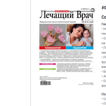
#
С
Ги
• 
ге
• 
на
• 
ни
• 
ву
ва
• 
• 
• 
же
Пе
• 
• 