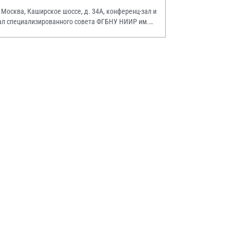
. Москва, Каширское шоссе, д. 34А, конференц-зал и
ал специализированного совета ФГБНУ НИИР им.
.А. Насоновой