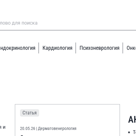
ндокринология
Кардиология
Психоневрология
Онк
Статья
А
я и
20.05.26
| Дерматовенерология
Т