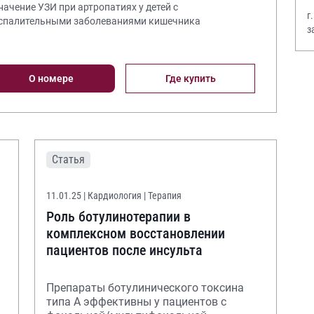
Значение УЗИ при артропатиях у детей с
г
спалительными заболеваниями кишечника
з
В
О номере
Где купить
Статья
11.01.25
| Кардиология | Терапия
Роль ботулинотерапии в
комплексном восстановлении
пациентов после инсульта
Препараты ботулинического токсина
типа А эффективны у пациентов с