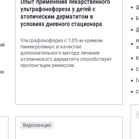
Опыт применения лекарственного
Д
ультрафонофореза у детей с
атопическим дерматитом в
Б
условиях дневного стационара
Д
Ультрафонофорез с 1,0%-м кремом
Н
ий
пимекролимус в качестве
з
дополнительного метода лечения
К
атопического дерматита способствует
пролонгации ремиссии.
С
ая
Г
С
Видеолекция