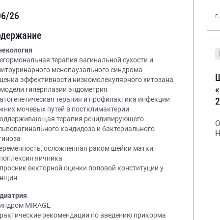
06/26
г
одержание
некология
Негормональная терапия вагинальной сухости и
нитоуринарного менопаузального синдрома
Ш
Оценка эффективности низкомолекулярного хитозана
«
 модели гиперплазии эндометрия
2
Патогенетическая терапия и профилактика инфекции
жних мочевых путей в постклимактерии
Поддерживающая терапия рецидивирующего
О
львовагинального кандидоза и бактериального
Н
гиноза
Беременность, осложненная раком шейки матки
Апоплексия яичника
Опросник векторной оценки половой конституции у
нщин
диатрия
Синдром MIRAGE
Практические рекомендации по введению прикорма