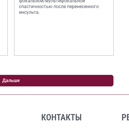
фокальной/мультифокальной
спастичностью после перенесенного
инсульта.
Дальше
КОНТАКТЫ
Р