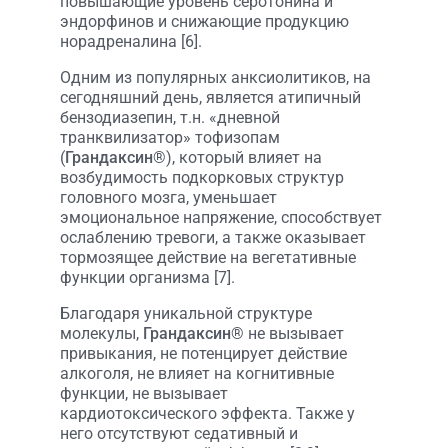
повышающие уровень серотонина и
эндорфинов и снижающие продукцию
норадреналина [6].
Одним из популярных анксиолитиков, на
сегодняшний день, является атипичный
бензодиазепин, т.н. «дневной
транквилизатор» тофизопам
(
Грандаксин
®), который влияет на
возбудимость подкорковых структур
головного мозга, уменьшает
эмоциональное напряжение, способствует
ослаблению тревоги, а также оказывает
тормозящее действие на вегетативные
функции организма [7].
Благодаря уникальной структуре
молекулы,
Грандаксин
® не вызывает
привыкания, не потенцирует действие
алкоголя, не влияет на когнитивные
функции, не вызывает
кардиотоксического эффекта. Также у
него отсутствуют седативный и