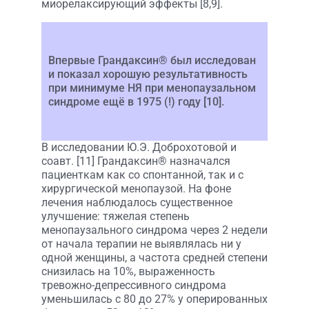
миорелаксирующий эффекты [8,9].
Впервые Грандаксин® был исследован
и показал хорошую результативность
при минимуме НЯ при менопаузальном
синдроме ещё в 1975 (!) году [10].
В исследовании Ю.Э. Доброхотовой и
соавт. [11] Грандаксин® назначался
пациенткам как со спонтанной, так и с
хирургической менопаузой. На фоне
лечения наблюдалось существенное
улучшение: тяжелая степень
менопаузального синдрома через 2 недели
от начала терапии не выявлялась ни у
одной женщины, а частота средней степени
снизилась на 10%, выраженность
тревожно-депрессивного синдрома
уменьшилась с 80 до 27% у оперированных