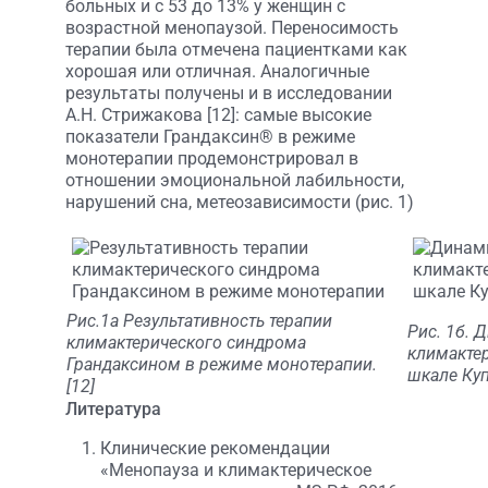
больных и с 53 до 13% у женщин с
возрастной менопаузой. Переносимость
терапии была отмечена пациентками как
хорошая или отличная. Аналогичные
результаты получены и в исследовании
А.Н. Стрижакова [12]: самые высокие
показатели Грандаксин® в режиме
монотерапии продемонстрировал в
отношении эмоциональной лабильности,
нарушений сна, метеозависимости (рис. 1)
Рис.1а Результативность терапии
Рис. 1б. 
климактерического синдрома
климакте
Грандаксином в режиме монотерапии.
шкале Куп
[12]
Литература
Клинические рекомендации
«Менопауза и климактерическое