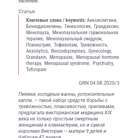
явлений.
Статья
Ключевые слова / keywords:
Анксиолитики,
Бензодиазепины,
Гинекология,
Грандаксин,
Менопауза,
Менопаузальная гормональная
терапия,
Менопаузальный синдром,
Психиатрия,
Тофизопам,
Тревожность,
Anxiolytics,
Benzodiazepines,
Gynecology,
Grandaxin,
Menopause,
Menopausal hormone
therapy,
Menopausal syndrome,
Psychiatry,
Tofizopam
GRN 04.08.2020/3
Пиявки, холодные ванны, успокоительные
капли, — такой набор средств борьбы с
тревожностью, плаксивостью, приливами,
предлагала викторианская медицина XIX
века не только простым смертным
женщинам в климактерии, но и самой
королеве Виктории — матери 9 детей и
бабушке 42 внуков.