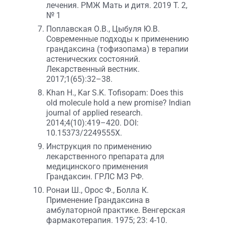
лечения. РМЖ Мать и дитя. 2019 T. 2,
№ 1
Поплавская О.В., Цыбуля Ю.В.
Современные подходы к применению
грандаксина (тофизопама) в терапии
астенических состояний.
Лекарственный вестник.
2017;1(65):32–38.
Khan H., Kar S.K. Tofisopam: Does this
old molecule hold a new promise? Indian
journal of applied research.
2014;4(10):419–420. DOI:
10.15373/2249555X.
Инструкция по применению
лекарственного препарата для
медицинского применения
Грандаксин. ГРЛС МЗ РФ.
Ронаи Ш., Орос Ф., Болла К.
Применение Грандаксина в
амбулаторной практике. Венгерская
фармакотерапия. 1975; 23: 4-10.