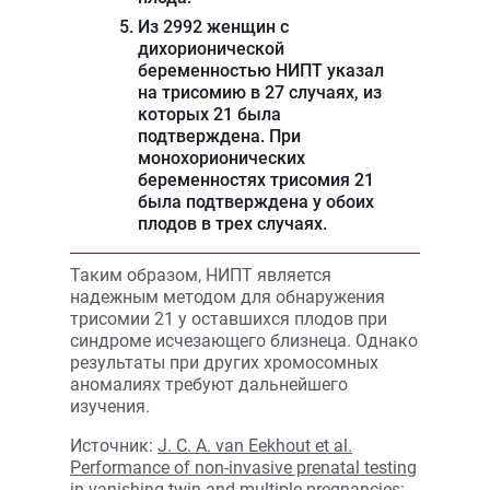
Из 2992 женщин с
дихорионической
беременностью НИПТ указал
на трисомию в 27 случаях, из
которых 21 была
подтверждена. При
монохорионических
беременностях трисомия 21
была подтверждена у обоих
плодов в трех случаях.
Таким образом, НИПТ является
надежным методом для обнаружения
трисомии 21 у оставшихся плодов при
синдроме исчезающего близнеца. Однако
результаты при других хромосомных
аномалиях требуют дальнейшего
изучения.
Источник:
J. C. A. van Eekhout et al.
Performance of non-invasive prenatal testing
in vanishing-twin and multiple pregnancies: