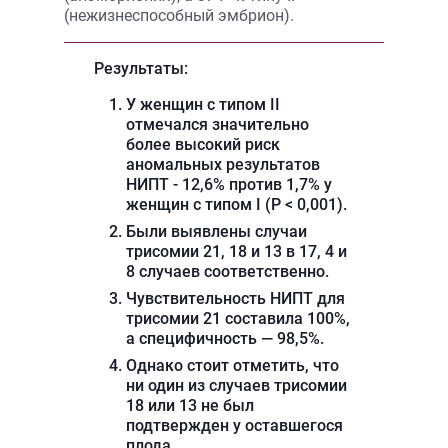
(нежизнеспособный эмбрион).
Результаты:
У женщин с типом II
отмечался значительно
более высокий риск
аномальных результатов
НИПТ - 12,6% против 1,7% у
женщин с типом I (P < 0,001).
Были выявлены случаи
трисомии 21, 18 и 13 в 17, 4 и
8 случаев соответственно.
Чувствительность НИПТ для
трисомии 21 составила 100%,
а специфичность — 98,5%.
Однако стоит отметить, что
ни один из случаев трисомии
18 или 13 не был
подтвержден у оставшегося
плода.