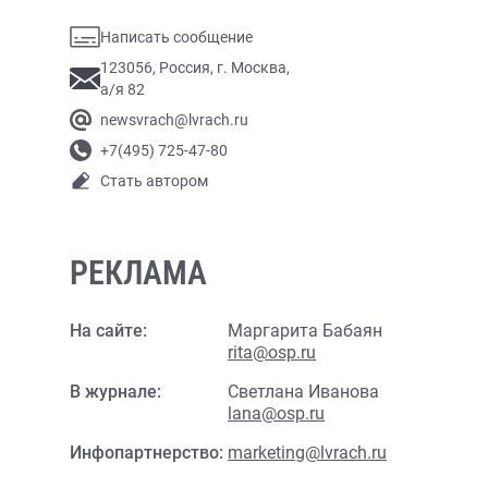
Написать сообщение
123056, Россия, г. Москва,
а/я 82
newsvrach@lvrach.ru
+7(495) 725-47-80
Стать автором
РЕКЛАМА
На сайте:
Маргарита Бабаян
rita@osp.ru
В журнале:
Светлана Иванова
lana@osp.ru
Инфопартнерство:
marketing@lvrach.ru