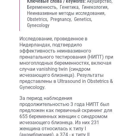
Ключевые слова / keywords:
Акушерство,
Беременность,
Генетика,
Гинекология,
Неинвазивные методы исследования,
Obstetrics,
Pregnancy,
Genetics,
Gynecology
Исследование, проведенное в
Нидерландах, подтвердило
эффективность неинвазивного
пренатального тестирования (НИПТ) при
многоплодных беременностях, включая
случаи vanishing twin (синдром
исчезающего близнеца). Результаты
представлены в Ultrasound in Obstetrics &
Gynecology.
За период наблюдения
продолжительностью 3 года НИПТ был
предложен как первичный скрининг для
655 беременных женщин с синдромом
исчезающего близнеца. Из них 231
женщина относилась к типу I
(анэмбриония), а 374 - к типу II