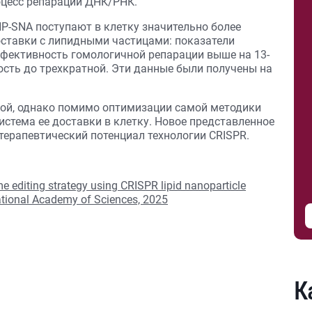
оцесс репарации ДНК/РНК.
P-SNA поступают в клетку значительно более
ставки с липидными частицами: показатели
ффективность гомологичной репарации выше на 13-
ость до трехкратной. Эти данные были получены на
ной, однако помимо оптимизации самой методики
истема ее доставки в клетку. Новое представленное
ерапевтический потенциал технологии CRISPR.
e editing strategy using CRISPR lipid nanoparticle
National Academy of Sciences, 2025
К