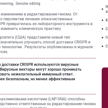
ineering,
Genome editing
Н
з
изменением в редактировании генома. От
о перспектив лечения злокачественных
К
SPR превратилась из лабораторного инструмента в
 изменить клиническую практику.
С
ерситета (США) представили новый тип
Г
значительно улучшить способ доставки CRISPR и
С
 технологии. Результаты опубликованы в журнале
nces.
м доставки CRISPR используются вирусные
 Вирусные векторы могут хорошо проникать
ровать нежелательный иммунный ответ.
лее безопасным, но менее эффективным
нуклеиновыми кислотами (LNP-SNA) способны
редственно ответственные за редактирование генома