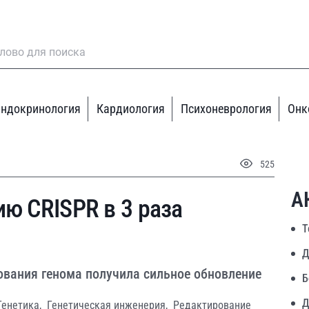
ндокринология
Кардиология
Психоневрология
Онк
525
А
ию CRISPR в 3 раза
Т
Д
ования генома получила сильное обновление
Б
Д
Генетика,
Генетическая инженерия,
Редактирование