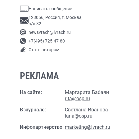
Написать сообщение
123056, Россия, г. Москва,
а/я 82
newsvrach@lvrach.ru
+7(495) 725-47-80
Стать автором
РЕКЛАМА
На сайте:
Маргарита Бабаян
rita@osp.ru
В журнале:
Светлана Иванова
lana@osp.ru
Инфопартнерство:
marketing@lvrach.ru