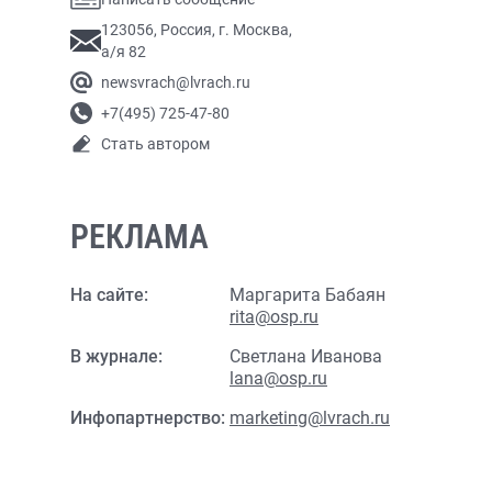
123056, Россия, г. Москва,
а/я 82
newsvrach@lvrach.ru
+7(495) 725-47-80
Стать автором
РЕКЛАМА
На сайте:
Маргарита Бабаян
rita@osp.ru
В журнале:
Светлана Иванова
lana@osp.ru
Инфопартнерство:
marketing@lvrach.ru