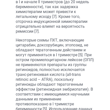
в I и начале II триместров (до 20 недель
беременности), так как задержка
химиотерапии может привести к
летальному исходу [7]. Кроме того,
отсрочка индукционной химиотерапии
отрицательно влияет на вероятность
ремиссии [7].
Некоторые схемы ПХТ, включающие
цитарабин, доксорубицин, этопозид, не
обладают тератогенным действием и
могут применяться в I триместре [5]. При
остром промиелоцитарном лейкозе (ОПЛ)
не применяются препараты из группы
ретиноидов, полностью исключается
транс-ретиноевая кислота (all-trans
retinoic acid – ATRA), поскольку
ретиноиды обладают тератогенным
эффектом (ретиноидная эмбриопатия). В
соответствии с имеющимися научными
данными их применение
противопоказано в I триместре
беременности [5]. Использование данных