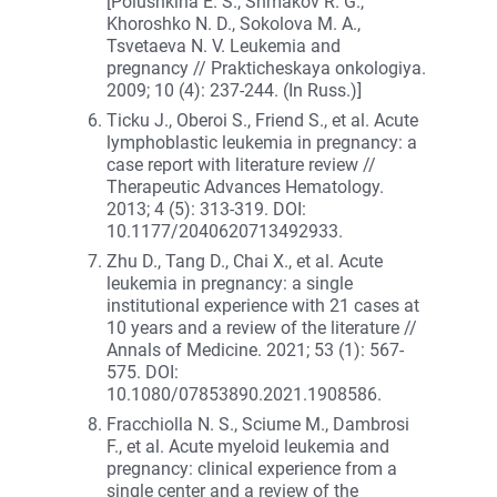
[Polushkina E. S., Shmakov R. G.,
Khoroshko N. D., Sokolova M. A.,
Tsvetaeva N. V. Leukemia and
pregnancy // Prakticheskaya onkologiya.
2009; 10 (4): 237-244. (In Russ.)]
Ticku J., Oberoi S., Friend S., et al. Acute
lymphoblastic leukemia in pregnancy: a
case report with literature review //
Therapeutic Advances Hematology.
2013; 4 (5): 313-319. DOI:
10.1177/2040620713492933.
Zhu D., Tang D., Chai X., et al. Acute
leukemia in pregnancy: a single
institutional experience with 21 cases at
10 years and a review of the literature //
Annals of Medicine. 2021; 53 (1): 567-
575. DOI:
10.1080/07853890.2021.1908586.
Fracchiolla N. S., Sciume M., Dambrosi
F., et al. Acute myeloid leukemia and
pregnancy: clinical experience from a
single center and a review of the