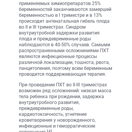
применяемых химиопрепаратов 25%
беременностей заканчиваются замершей
беременностью в I триместре и в 13%
происходит антенатальная гибель плода
во II и III триместрах. Синдром
внутриутробной задержки развития
плода и преждевременные роды
наблюдаются в 40-50% случаев. Самыми
распространенными осложнениями ПХТ
являются инфекционные процессы
различной локализации, тошнота, рвота,
панцитопения, поэтому всем беременным
проводится поддерживающая терапия.
При проведении ПХТ во II-III триместрах
возможен ряд осложнений: низкая масса
тела ребенка при рождении, задержка
внутриутробного развития,
преждевременные роды,
кардиотоксичность, угнетение
кроветворения у новорожденного,
инфекционные и геморрагические
осложнения [4].