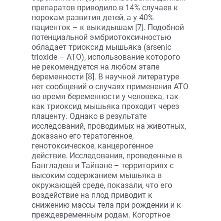
препаратов приводило в 14% случаев к
порокам развития детей, а у 40%
пациенток – к выкидышам [7]. Подобной
потенциальной эмбриотоксичностью
обладает триоксид мышьяка (arsenic
trioxide – ATO), использование которого
не рекомендуется на любом этапе
беременности [8]. В научной литературе
нет сообщений о случаях применения АТО
во время беременности у человека, так
как триоксид мышьяка проходит через
плаценту. Однако в результате
исследований, проводимых на животных,
доказано его тератогенное,
генотоксическое, канцерогенное
действие. Исследования, проведенные в
Бангладеш и Тайване – территориях с
высоким содержанием мышьяка в
окружающей среде, показали, что его
воздействие на плод приводит к
снижению массы тела при рождении и к
преждевременным родам. Когортное