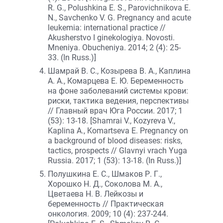
R. G., Polushkina E. S., Parovichnikova E.
N., Savchenko V. G. Pregnancy and acute
leukemia: international practice //
Akusherstvo I ginekologiya. Novosti.
Mneniya. Obucheniya. 2014; 2 (4): 25-
33. (In Russ.)]
Шамрай В. С., Козырева В. А., Каплина
А. А., Комарцева Е. Ю. Беременность
на фоне заболеваний системы крови:
риски, тактика ведения, перспективы
// Главный врач Юга России. 2017; 1
(53): 13-18. [Shamrai V., Kozyreva V.,
Kaplina A., Komartseva E. Pregnancy on
a background of blood diseases: risks,
tactics, prospects // Glavnyi vrach Yuga
Russia. 2017; 1 (53): 13-18. (In Russ.)]
Полушкина Е. С., Шмаков Р. Г.,
Хорошко Н. Д., Соколова М. А.,
Цветаева Н. В. Лейкозы и
беременность // Практическая
онкология. 2009; 10 (4): 237-244.