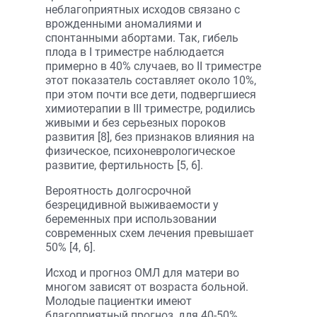
неблагоприятных исходов связано с
врожденными аномалиями и
спонтанными абортами. Так, гибель
плода в I триместре наблюдается
примерно в 40% случаев, во II триместре
этот показатель составляет около 10%,
при этом почти все дети, подвергшиеся
химиотерапии в III триместре, родились
живыми и без серьезных пороков
развития [8], без признаков влияния на
физическое, психоневрологическое
развитие, фертильность [5, 6].
Вероятность долгосрочной
безрецидивной выживаемости у
беременных при использовании
современных схем лечения превышает
50% [4, 6].
Исход и прогноз ОМЛ для матери во
многом зависят от возраста больной.
Молодые пациентки имеют
благоприятный прогноз, для 40-50%