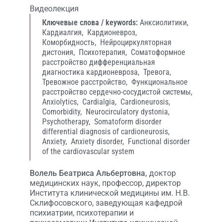
Видеолекция
Ключевые слова / keywords:
Анксиолитики,
Кардиалгия,
Кардионевроз,
Коморбидность,
Нейроциркуляторная
дистония,
Психотерапия,
Соматоформное
расстройство дифференциальная
диагностика кардионевроза,
Тревога,
Тревожное расстройство,
Функциональное
расстройство сердечно-сосудистой системы,
Anxiolytics,
Cardialgia,
Cardioneurosis,
Comorbidity,
Neurocirculatory dystonia,
Psychotherapy,
Somatoform disorder
differential diagnosis of cardioneurosis,
Anxiety,
Anxiety disorder,
Functional disorder
of the cardiovascular system
Волель Беатриса Альбертовна,
доктор
медицинских наук, профессор, директор
Института клинической медицины им. Н.В.
Склифосовского, заведующая кафедрой
психиатрии, психотерапии и