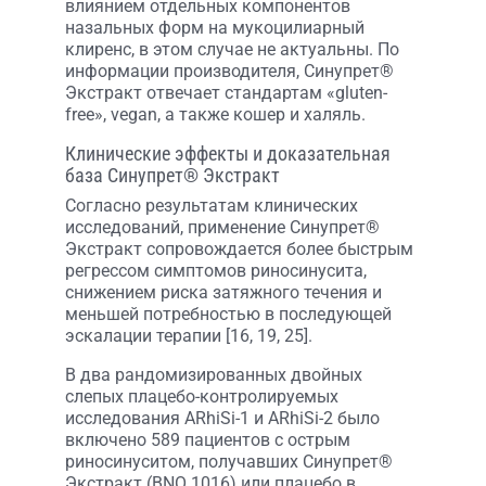
влиянием отдельных компонентов
назальных форм на мукоцилиарный
клиренс, в этом случае не актуальны. По
информации производителя, Синупрет®
Экстракт отвечает стандартам «gluten-
free», vegan, а также кошер и халяль.
Клинические эффекты и доказательная
база Синупрет® Экстракт
Согласно результатам клинических
исследований, применение Синупрет®
Экстракт сопровождается более быстрым
регрессом симптомов риносинусита,
снижением риска затяжного течения и
меньшей потребностью в последующей
эскалации терапии [16, 19, 25].
В два рандомизированных двойных
слепых плацебо-контролируемых
исследования ARhiSi-1 и ARhiSi-2 было
включено 589 пациентов с острым
риносинуситом, получавших Синупрет®
Экстракт (BNO 1016) или плацебо в