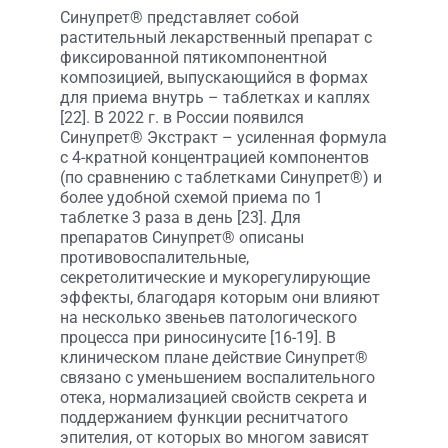
Синупрет® представляет собой
растительный лекарственный препарат с
фиксированной пятикомпонентной
композицией, выпускающийся в формах
для приема внутрь – таблетках и каплях
[22]. В 2022 г. в России появился
Синупрет® Экстракт – усиленная формула
с 4-кратной концентрацией компонентов
(по сравнению с таблетками Синупрет®) и
более удобной схемой приема по 1
таблетке 3 раза в день [23]. Для
препаратов Синупрет® описаны
противовоспалительные,
секретолитические и мукорегулирующие
эффекты, благодаря которым они влияют
на несколько звеньев патологического
процесса при риносинусите [16-19]. В
клиническом плане действие Синупрет®
связано с уменьшением воспалительного
отека, нормализацией свойств секрета и
поддержанием функции реснитчатого
эпителия, от которых во многом зависят