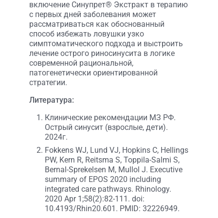
включение Синупрет® Экстракт в терапию
с первых дней заболевания может
рассматриваться как обоснованный
способ избежать ловушки узко
симптоматического подхода и выстроить
лечение острого риносинусита в логике
современной рациональной,
патогенетически ориентированной
стратегии.
Литература:
Клинические рекомендации МЗ РФ.
Острый синусит (взрослые, дети).
2024г.
Fokkens WJ, Lund VJ, Hopkins C, Hellings
PW, Kern R, Reitsma S, Toppila-Salmi S,
Bernal-Sprekelsen M, Mullol J. Executive
summary of EPOS 2020 including
integrated care pathways. Rhinology.
2020 Apr 1;58(2):82-111. doi:
10.4193/Rhin20.601. PMID: 32226949.