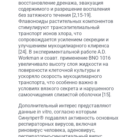
восстановление дренажа, эвакуация
содержимого и разрешение воспаления
без затяжного течения [2,15-19].
Флавоноиды растительных компонентов
стимулируют трансэпителиальный
транспорт ионов хлора, что
сопровождается усилением секреции и
улучшением мукоцилиарного клиренса
[24]. В экспериментальной работе A.D.
Workman и соавт. применение BNO 1016
увеличивало высоту слоя жидкости на
поверхности клеточной культуры и
ускоряло скорость мукоцилиарного
транспорта, что особенно важно в
условиях вязкого секрета и нарушенного
самоочищения слизистой оболочки [15].
Дополнительный интерес представляют
данные
in vitro
, согласно которым
Синупрет® подавлял активность основных
респираторных вирусов, включая
риновирус человека, аденовирус,
респираторно-синцитиальный вирус,