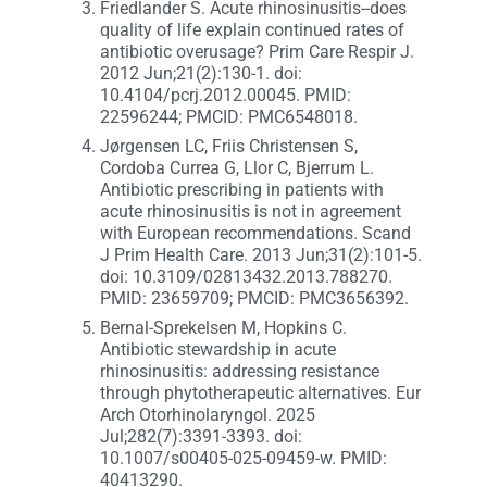
Friedlander S. Acute rhinosinusitis--does
quality of life explain continued rates of
antibiotic overusage? Prim Care Respir J.
2012 Jun;21(2):130-1. doi:
10.4104/pcrj.2012.00045. PMID:
22596244; PMCID: PMC6548018.
Jørgensen LC, Friis Christensen S,
Cordoba Currea G, Llor C, Bjerrum L.
Antibiotic prescribing in patients with
acute rhinosinusitis is not in agreement
with European recommendations. Scand
J Prim Health Care. 2013 Jun;31(2):101-5.
doi: 10.3109/02813432.2013.788270.
PMID: 23659709; PMCID: PMC3656392.
Bernal-Sprekelsen M, Hopkins C.
Antibiotic stewardship in acute
rhinosinusitis: addressing resistance
through phytotherapeutic alternatives. Eur
Arch Otorhinolaryngol. 2025
Jul;282(7):3391-3393. doi:
10.1007/s00405-025-09459-w. PMID:
40413290.