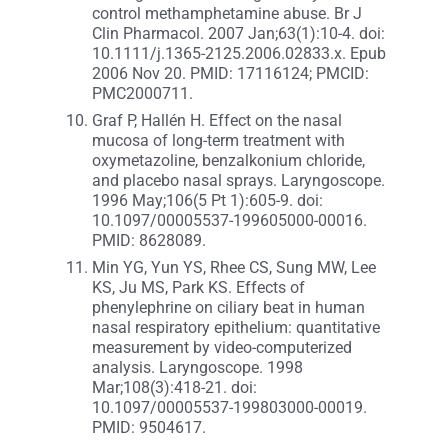
control methamphetamine abuse. Br J
Clin Pharmacol. 2007 Jan;63(1):10-4. doi:
10.1111/j.1365-2125.2006.02833.x. Epub
2006 Nov 20. PMID: 17116124; PMCID:
PMC2000711.
Graf P, Hallén H. Effect on the nasal
mucosa of long-term treatment with
oxymetazoline, benzalkonium chloride,
and placebo nasal sprays. Laryngoscope.
1996 May;106(5 Pt 1):605-9. doi:
10.1097/00005537-199605000-00016.
PMID: 8628089.
Min YG, Yun YS, Rhee CS, Sung MW, Lee
KS, Ju MS, Park KS. Effects of
phenylephrine on ciliary beat in human
nasal respiratory epithelium: quantitative
measurement by video-computerized
analysis. Laryngoscope. 1998
Mar;108(3):418-21. doi:
10.1097/00005537-199803000-00019.
PMID: 9504617.