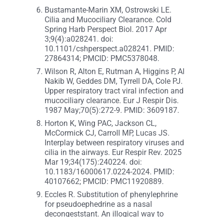
Bustamante-Marin XM, Ostrowski LE.
Cilia and Mucociliary Clearance. Cold
Spring Harb Perspect Biol. 2017 Apr
3;9(4):a028241. doi:
10.1101/cshperspect.a028241. PMID:
27864314; PMCID: PMC5378048.
Wilson R, Alton E, Rutman A, Higgins P, Al
Nakib W, Geddes DM, Tyrrell DA, Cole PJ.
Upper respiratory tract viral infection and
mucociliary clearance. Eur J Respir Dis.
1987 May;70(5):272-9. PMID: 3609187.
Horton K, Wing PAC, Jackson CL,
McCormick CJ, Carroll MP, Lucas JS.
Interplay between respiratory viruses and
cilia in the airways. Eur Respir Rev. 2025
Mar 19;34(175):240224. doi:
10.1183/16000617.0224-2024. PMID:
40107662; PMCID: PMC11920889.
Eccles R. Substitution of phenylephrine
for pseudoephedrine as a nasal
decongeststant. An illogical way to