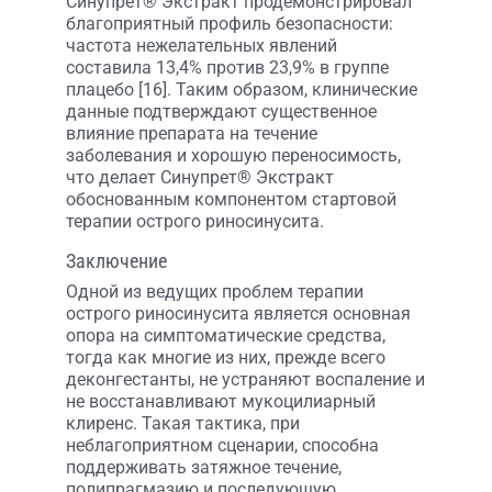
Синупрет® Экстракт продемонстрировал
благоприятный профиль безопасности:
частота нежелательных явлений
составила 13,4% против 23,9% в группе
плацебо [16]. Таким образом, клинические
данные подтверждают существенное
влияние препарата на течение
заболевания и хорошую переносимость,
что делает Синупрет® Экстракт
обоснованным компонентом стартовой
терапии острого риносинусита.
Заключение
Одной из ведущих проблем терапии
острого риносинусита является основная
опора на симптоматические средства,
тогда как многие из них, прежде всего
деконгестанты, не устраняют воспаление и
не восстанавливают мукоцилиарный
клиренс. Такая тактика, при
неблагоприятном сценарии, способна
поддерживать затяжное течение,
полипрагмазию и последующую