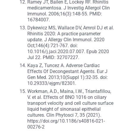
Ramey JT, Bailen E, Lockey RF. Rhinitis
medicamentosa. J Investig Allergol Clin
Immunol. 2006;16(3):148-55. PMID:
16784007.
Dykewicz MS, Wallace DV, Amrol DJ et al.
Rhinitis 2020: A practice parameter
update. J Allergy Clin Immunol. 2020
Oct;146(4):721-767. doi:
10.1016/j.jaci.2020.07.007. Epub 2020
Jul 22. PMID: 32707227.
Kaya Z, Tuncez A. Adverse Cardiac
Effects Of Decongestant Agents. Eur J
Gen Med. 2013;10(Suppl 1):32-35. doi:
10.29333/ejgm/82301.
Workman, A.D., Maina, I.W., Triantafillou,
V. et al. Effects of BNO 1016 on ciliary
transport velocity and cell culture surface
liquid height of sinonasal epithelial
cultures. Clin Phytosci 7, 35 (2021).
https://doi.org/10.1186/s40816-021-
00276-2