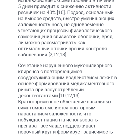
использование оксиметазолина в течение
5 дней приводит к снижению активности
ресничек на 40% [10]. Подход, основанный
на выборе средств, быстро уменьшающих
заложенность носа, но одновременно
угнетающих процессы физиологического
самоочищения слизистой оболочки, вряд
ли можно рассматривать как
оптимальный с точки зрения контроля
заболевания [2,12,13].
Сочетание нарушенного мукоцилиарного
клиренса с повторяющимся
сосудосуживающим воздействием лежит в
основе формирования медикаментозного
ринита при злоупотреблении
деконгестантами [10,12,13].
Кратковременное облегчение назальных
симптомов сменяется повторным
нарастанием заложенности, что
побуждает пациента использовать
препарат все чаще, поддерживает
порочный круг и формирует зависимость